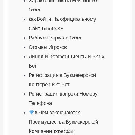
Характеристика И Рейтинг Бк
1хбет
как Войти На официальному
Сайт 1xbet%3F
Рабочее Зеркало 1xбет
Отзывы Игроков
Линия И Коэффициенты и Бк 1 х
Бет
Регистрация в Букмекерской
Конторе 1 Икс Бет
Регистрация вопреки Номеру
Телефона
в Чем заключаются
Преимущества Букмекерской
Компании 1xbet%3F