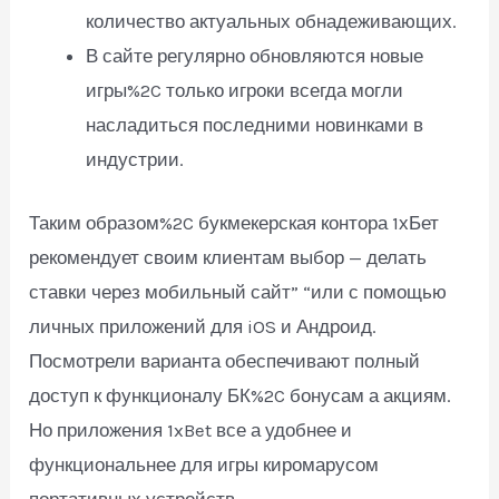
количество актуальных обнадеживающих.
В сайте регулярно обновляются новые
игры%2C только игроки всегда могли
насладиться последними новинками в
индустрии.
Таким образом%2C букмекерская контора 1хБет
рекомендует своим клиентам выбор — делать
ставки через мобильный сайт” “или с помощью
личных приложений для iOS и Андроид.
Посмотрели варианта обеспечивают полный
доступ к функционалу БК%2C бонусам а акциям.
Но приложения 1xBet все а удобнее и
функциональнее для игры киромарусом
портативных устройств.