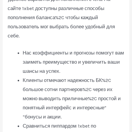
сайте 1xbet доступны различные способы
пополнения баланса%2C чтобы каждый
пользователь мог выбрать более удобный для
себе.
Нас коэффициенты и прогнозы помогут вам
заиметь преимущество и увеличить ваши
шансы на успех.
Клиенты отмечают надежность БК%2C
большое сотни партнеров%2C через их
можно выводить приличные%2C простой и
понятный интерфейс и интересные”
“бонусы и акции.
Сравниться пиппардом 1xbet по