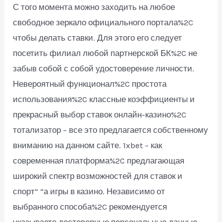
С того момента можно заходить на любое
свободное зеркало официального портала%2C
чтобы делать ставки. Для этого его следует
посетить филиал любой партнерской БК%2C не
забыв собой с собой удостоверение личности.
Невероятный функционал%2C простота
использования%2C классные коэффициенты и
прекрасный выбор ставок онлайн-казино%2C
тотализатор – все это предлагается собственному
вниманию на данном сайте. 1xbet – как
современная платформа%2C предлагающая
широкий спектр возможностей для ставок и
спорт” “а игры в казино. Независимо от
выбранного способа%2C рекомендуется