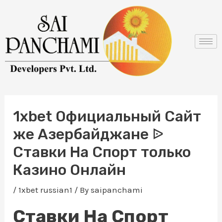
Skip
Post
to
navigation
content
1xbet Официальный Сайт
же Азербайджане ᐉ
Ставки На Спорт только
Казино Онлайн
/
1xbet russian1
/ By
saipanchami
Ставки На Спорт