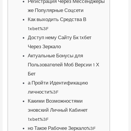
Регистрация Через Мессенджеры
же Популярные Соцсети
Как выходить Средства В
1xbet%3F
Доступ нему Сайту Бк 1хбет
Через Зеркало
Актуальные Бонусы для
Пользователей Моб Версии 1 Х
Бет
а Пройти Идентификацию
личности%3F
Какими Возможностями
эновский Личный Кабинет
1xbet%3F
но Такое Рабочее Зеркало%3F