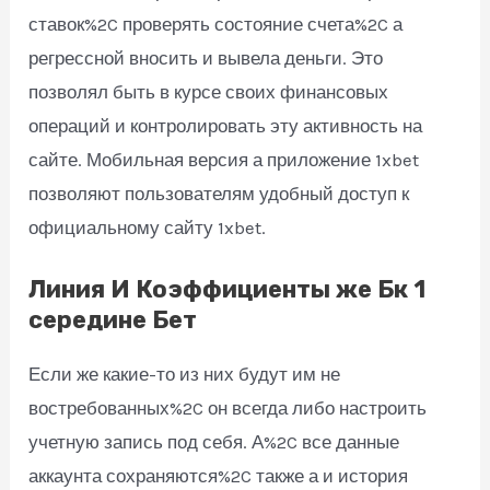
ставок%2C проверять состояние счета%2C а
регрессной вносить и вывела деньги. Это
позволял быть в курсе своих финансовых
операций и контролировать эту активность на
сайте. Мобильная версия а приложение 1xbet
позволяют пользователям удобный доступ к
официальному сайту 1xbet.
Линия И Коэффициенты же Бк 1
середине Бет
Если же какие-то из них будут им не
востребованных%2C он всегда либо настроить
учетную запись под себя. А%2C все данные
аккаунта сохраняются%2C также а и история