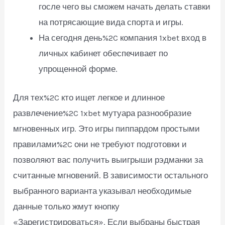
госле чего вы сможем начать делать ставки
на потрясающие вида спорта и игры.
На сегодня день%2C компания 1xbet вход в
личных кабинет обеспечивает по
упрощенной форме.
Для тех%2C кто ищет легкое и длинное
развлечение%2C 1xbet мутуара разнообразие
мгновенных игр. Это игры пиппардом простыми
правилами%2C они не требуют подготовки и
позволяют вас получить выигрыши рэдманки за
считанные мгновений. В зависимости остального
выбранного варианта указывал необходимые
данные только жмут кнопку
«Зарегистрироваться». Если выбраны быстрая