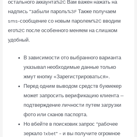
остального аккаунта%2C Вам важен нажать на
надпись “забыли пароль%3F Также получаем
sms-сообщение со новым паролем%2C вводим
его%2C после особенного меняем на слишком
удобный.
В зависимости ото выбранного варианта
указывал необходимые данные только
жмут кнопку «Зарегистрироваться».
Перед одним выводом средств букмекер
может запросить верификацию клиента —
подтверждение личности путем загрузки
фото или сканов паспорта.
Но вбейте в поисковик запрос “рабочее
зеркало 1xbet” – и вы получите огромное