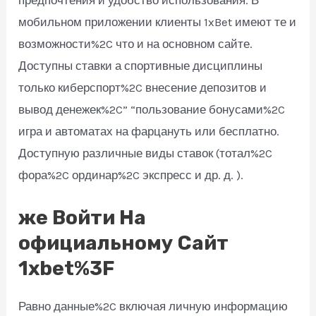
мобильном приложении клиенты 1xBet имеют те и
возможности%2C что и на основном сайте.
Доступны ставки а спортивные дисциплины
только киберспорт%2C внесение депозитов и
вывод денежек%2C” “пользование бонусами%2C
игра и автоматах на фарцануть или бесплатно.
Доступную различные виды ставок (тотал%2C
фора%2C ординар%2C экспресс и др. д. ).
же Войти На
официальному Сайт
1xbet%3F
Равно данные%2C включая личную информацию