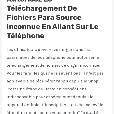
Téléchargement De
Fichiers Para Source
Inconnue En Allant Sur Le
Téléphone
Les utilisateurs doivent ze diriger dans les
paramètres de leur téléphone pour autoriser le
téléchargement de fichiers de origin inconnue.
Pour les familles qui ne le savent pas, il n’est pas
achievable de récupérer l’appli depuis le Shop.
C’est une étape qui reste en conséquent
indispensable pour espérer jouer depuis kid
appareil Android. L’inscription sur 1xBet se révèle
être ultra rapide ou ne vous prendra” “o qual 5