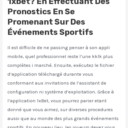
1xbet? En Effectuant Des
Pronostics En Se
Promenant Sur Des
Événements Sportifs
Il est difficile de ne passing penser à son appli
mobile, quel professionnel reste l’une kklk plus
complètes i marché. Ensuite, exécutez le fichier
d’application téléchargé durante vous
conformant aux invitations de l’assistant de
configuration ni système d’exploitation. Grâce à
l’application 1xBet, vous pourrez parier etant
donné que vous aimez, sur diverses procedures
aussi que au monde des plus grands événements
sportifs. En nouveau lieu, les joueurs devez vous