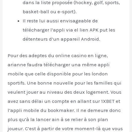
dans la liste proposée (hockey, golf, sports,
basket-ball ou e-sport).
Il reste lui aussi envisageable de
télécharger l’appli via el lien APK put les
détenteurs d’un appareil Android.
Pour des adeptes du online casino en ligne,
arianne faudra télécharger una même appli
mobile que celle disponible pour les london
sportifs. Une bonne nouvelle pour les familles qui
veulent jouer au niveau des deux logement. Vous
avez sans délai un compte en allant sur 1XBET et
l’appli mobile du bookmaker. Il ne demeure donc
plus qu’à la lancer ain à se relier à son plan
joueur. C’est à partir de votre moment-là que vous