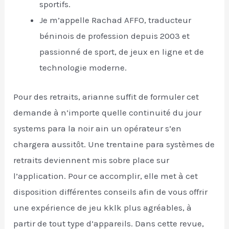
sportifs.
Je m’appelle Rachad AFFO, traducteur
béninois de profession depuis 2003 et
passionné de sport, de jeux en ligne et de
technologie moderne.
Pour des retraits, arianne suffit de formuler cet
demande à n’importe quelle continuité du jour
systems para la noir ain un opérateur s’en
chargera aussitôt. Une trentaine para systèmes de
retraits deviennent mis sobre place sur
l’application. Pour ce accomplir, elle met à cet
disposition différentes conseils afin de vous offrir
une expérience de jeu kklk plus agréables, à
partir de tout type d’appareils. Dans cette revue,