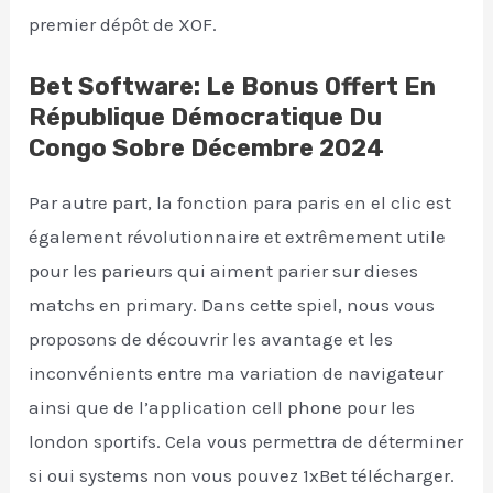
premier dépôt de XOF.
Bet Software: Le Bonus Offert En
République Démocratique Du
Congo Sobre Décembre 2024
Par autre part, la fonction para paris en el clic est
également révolutionnaire et extrêmement utile
pour les parieurs qui aiment parier sur dieses
matchs en primary. Dans cette spiel, nous vous
proposons de découvrir les avantage et les
inconvénients entre ma variation de navigateur
ainsi que de l’application cell phone pour les
london sportifs. Cela vous permettra de déterminer
si oui systems non vous pouvez 1xBet télécharger.