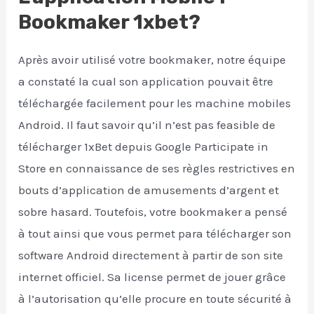
Bookmaker 1xbet?
Après avoir utilisé votre bookmaker, notre équipe
a constaté la cual son application pouvait être
téléchargée facilement pour les machine mobiles
Android. Il faut savoir qu’il n’est pas feasible de
télécharger 1xBet depuis Google Participate in
Store en connaissance de ses règles restrictives en
bouts d’application de amusements d’argent et
sobre hasard. Toutefois, votre bookmaker a pensé
à tout ainsi que vous permet para télécharger son
software Android directement à partir de son site
internet officiel. Sa license permet de jouer grâce
à l’autorisation qu’elle procure en toute sécurité à