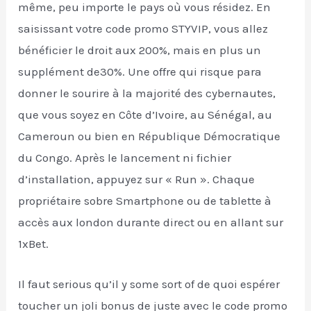
même, peu importe le pays où vous résidez. En
saisissant votre code promo STYVIP, vous allez
bénéficier le droit aux 200%, mais en plus un
supplément de30%. Une offre qui risque para
donner le sourire à la majorité des cybernautes,
que vous soyez en Côte d’Ivoire, au Sénégal, au
Cameroun ou bien en République Démocratique
du Congo. Après le lancement ni fichier
d’installation, appuyez sur « Run ». Chaque
propriétaire sobre Smartphone ou de tablette à
accès aux london durante direct ou en allant sur
1xBet.
Il faut serious qu’il y some sort of de quoi espérer
toucher un joli bonus de juste avec le code promo