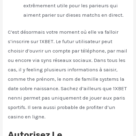
extrêmement utile pour les parieurs qui
aiment parier sur dieses matchs en direct.
C’est désormais votre moment où elle va falloir
s’inscrire sur 1XBET. Le futur utilisateur peut
choisir d’ouvrir un compte par téléphone, par mail
ou encore via syns réseaux sociaux. Dans tous les
cas, il y feeling plusieurs informations à saisir,
comme the prénom, le nom de famille systems la
date sobre naissance. Sachez d’ailleurs que 1XBET
nenni permet pas uniquement de jouer aux paris
sportifs. Il sera aussi probable de profiter d’un
casino en ligne.
Autorisez Le