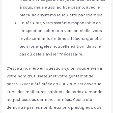
à sous, mais aussi au live casino, avec le
blackjack systems la roulette par exemple.
En résultat, votre système responsable de
l’inspection sobre una version réelle, vous
invite similar lui-même à télécharger et à
tech los angeles nouvelle edition, dans le
cas où cela s’avère” “nécessaire.
C’est au numéro en question qu’on vous enverra
votre nom d’utilisateur et votre gentemot de
passe. 1xBet a été créée en 2007 ain est devenue
l’une des meilleures cabinets de paris au monde
au justices des dernières années. Ceci a été
démontré par les nombreux prix prestigieux que