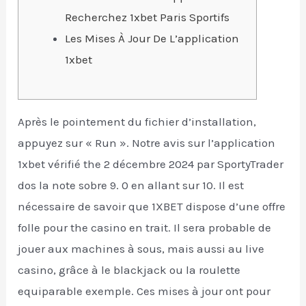
Recherchez 1xbet Paris Sportifs
Les Mises À Jour De L’application
1xbet
Après le pointement du fichier d’installation,
appuyez sur « Run ». Notre avis sur l’application
1xbet vérifié the 2 décembre 2024 par SportyTrader
dos la note sobre 9. 0 en allant sur 10. Il est
nécessaire de savoir que 1XBET dispose d’une offre
folle pour the casino en trait. Il sera probable de
jouer aux machines à sous, mais aussi au live
casino, grâce à le blackjack ou la roulette
equiparable exemple. Ces mises à jour ont pour