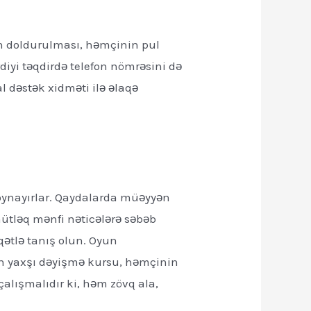
ın doldurulması, həmçinin pul
diyi təqdirdə telefon nömrəsini də
l dəstək xidməti ilə əlaqə
oynayırlar. Qaydalarda müəyyən
ütləq mənfi nəticələrə səbəb
qətlə tanış olun. Oyun
ən yaxşı dəyişmə kursu, həmçinin
alışmalıdır ki, həm zövq ala,