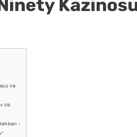
Ninety Kazinos
əsiz Və
r Və
əhbəri –
b”