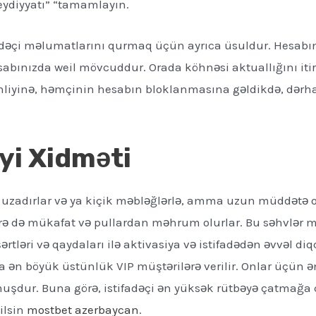
eydiyyatı” “tamamlayın.
fadəçi məlumatlarını qurmaq üçün ayrıca üsuldur. Hesab
esabınızda weil mövcuddur. Orada köhnəsi aktuallığını itir
tinliyinə, həmçinin hesabın bloklanmasına gəldikdə, dərha
yi Xidməti
 uzadırlar və ya kiçik məbləğlərlə, amma uzun müddətə 
örə də mükafat və pullardan məhrum olurlar. Bu səhvlər m
tləri və qaydaları ilə aktivasiya və istifadədən əvvəl diq
a ən böyük üstünlük VIP müştərilərə verilir. Onlar üçün 
muşdur. Buna görə, istifadəçi ən yüksək rütbəyə çatmağa ç
ilsin
mostbet azerbaycan
.