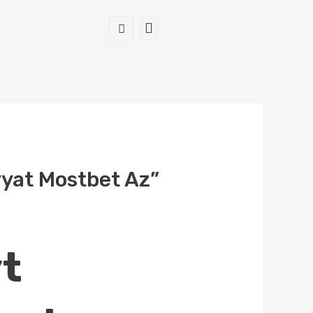
yyat Mostbet Az”
t