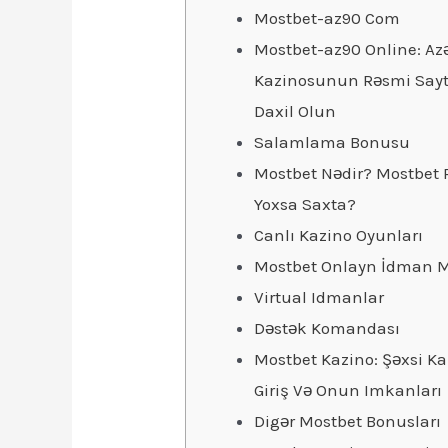
Mostbet-az90 Com
Mostbet-az90 Online: A
Kazinosunun Rəsmi Say
Daxil Olun
Salamlama Bonusu
Mostbet Nədir? Mostbet R
Yoxsa Saxta?
Canlı Kazino Oyunları
Mostbet Onlayn İdman M
Virtual Idmanlar
Dəstək Komandası
Mostbet Kazino: Şəxsi K
Giriş Və Onun Imkanları
Digər Mostbet Bonusları