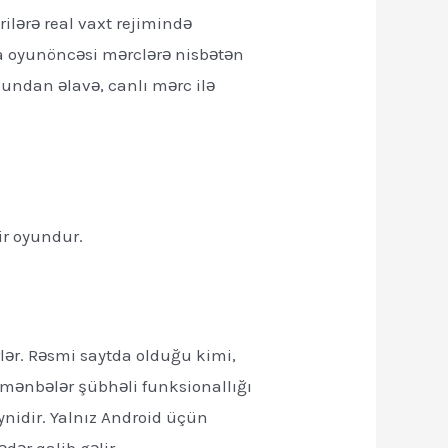
lərə real vaxt rejimində
a oyunöncəsi mərclərə nisbətən
Bundan əlavə, canlı mərc ilə
ir oyundur.
lər. Rəsmi saytda olduğu kimi,
 mənbələr şübhəli funksionallığı
ynidir. Yalnız Android üçün
dər qalib gəlir.