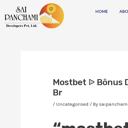
Skip
Post
HOME
AB
to
navigation
content
Mostbet ᐉ Bônus D
Br
/
Uncategorised
/ By
saipancham