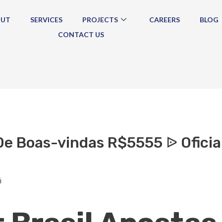
OUT
SERVICES
PROJECTS
CAREERS
BLOG
CONTACT US
e Boas-vindas R$5555 ᐉ Oficia
i