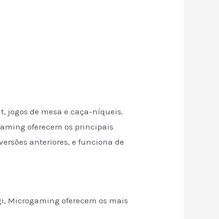
t, jogos de mesa e caça-níqueis.
gaming oferecem os principais
versões anteriores, e funciona de
gi, Microgaming oferecem os mais