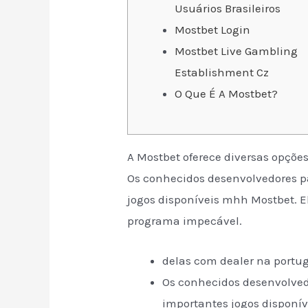
Usuários Brasileiros
Mostbet Login
Mostbet Live Gambling
Establishment Cz
O Que É A Mostbet?
A Mostbet oferece diversas opçõe
Os conhecidos desenvolvedores pa
jogos disponíveis mhh Mostbet. El
programa impecável.
delas com dealer na portug
Os conhecidos desenvolved
importantes jogos disponí