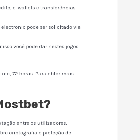
ito, e-wallets e transferências
electronic pode ser solicitado via
isso você pode dar nestes jogos
imo, 72 horas. Para obter mais
Mostbet?
ação entre os utilizadores.
re criptografia e proteção de