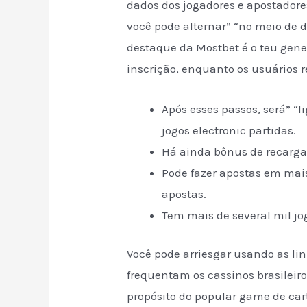
dados dos jogadores e apostadore
você pode alternar” “no meio de 
destaque da Mostbet é o teu gen
inscrição, enquanto os usuários 
Após esses passos, será” “
jogos electronic partidas.
Há ainda bônus de recargas
Pode fazer apostas em mai
apostas.
Tem mais de several mil jo
Você pode arriesgar usando as lin
frequentam os cassinos brasileir
propósito do popular game de car