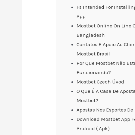
Fs Intended For Installi
App
Mostbet Online On Line 
Bangladesh
Contatos E Apoio Ao Clie
Mostbet Brasil
Por Que Mostbet Não Est
Funcionando?
Mostbet Czech Úvod
O Que É A Casa De Apost
Mostbet?
Apostas Nos Esportes De
Download Mostbet App F
Android ( Apk)