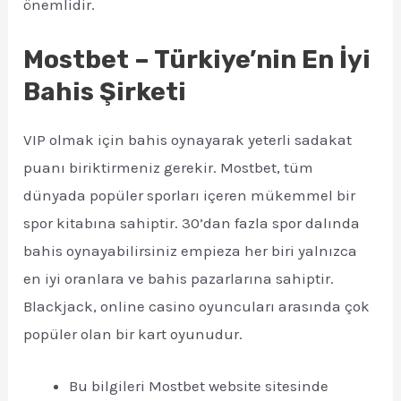
önemlidir.
Mostbet – Türkiye’nin En İyi
Bahis Şirketi
VIP olmak için bahis oynayarak yeterli sadakat
puanı biriktirmeniz gerekir. Mostbet, tüm
dünyada popüler sporları içeren mükemmel bir
spor kitabına sahiptir. 30’dan fazla spor dalında
bahis oynayabilirsiniz empieza her biri yalnızca
en iyi oranlara ve bahis pazarlarına sahiptir.
Blackjack, online casino oyuncuları arasında çok
popüler olan bir kart oyunudur.
Bu bilgileri Mostbet website sitesinde