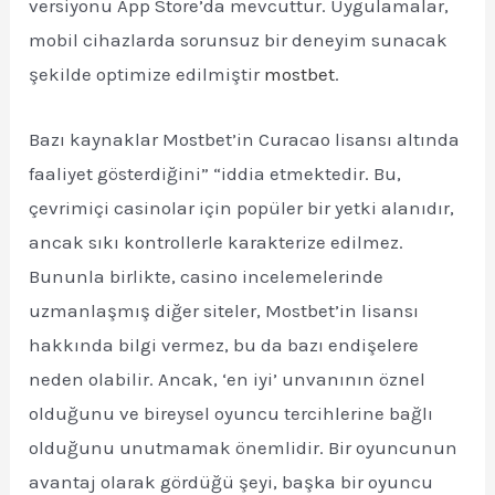
versiyonu App Store’da mevcuttur. Uygulamalar,
mobil cihazlarda sorunsuz bir deneyim sunacak
şekilde optimize edilmiştir
mostbet
.
Bazı kaynaklar Mostbet’in Curacao lisansı altında
faaliyet gösterdiğini” “iddia etmektedir. Bu,
çevrimiçi casinolar için popüler bir yetki alanıdır,
ancak sıkı kontrollerle karakterize edilmez.
Bununla birlikte, casino incelemelerinde
uzmanlaşmış diğer siteler, Mostbet’in lisansı
hakkında bilgi vermez, bu da bazı endişelere
neden olabilir. Ancak, ‘en iyi’ unvanının öznel
olduğunu ve bireysel oyuncu tercihlerine bağlı
olduğunu unutmamak önemlidir. Bir oyuncunun
avantaj olarak gördüğü şeyi, başka bir oyuncu