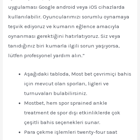
uygulaması Google android veya iOS cihazlarda
kullanılabilir. Oyuncularımızı sorumlu oynamaya
teşvik ediyoruz ve kumarın eğlence amacıyla
oynanması gerektiğini hatırlatıyoruz. Siz veya
tanıdığınız biri kumarla ilgili sorun yaşıyorsa,
lütfen profesyonel yardım alın.”
Aşağıdaki tabloda, Most bet çevrimiçi bahis
için mevcut olan sporları, ligleri ve
turnuvaları bulabilirsiniz.
Mostbet, hem spor sprained ankle
treatment de spor dışı etkinliklerde çok
çeşitli bahis seçenekleri sunar.
Para çekme işlemleri twenty-four saat