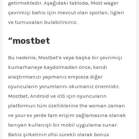
getirmektedir. Aşağıdaki tabloda, Most wager
çevrimiçi bahis için mevcut olan sporları, ligleri
ve turnuvaları bulabilirsiniz.
“mostbet
Bu nedenle, Mostbet’e veya başka bir çevrimiçi
kumarhaneye kaydolmadan önce, kendi
araştırmanızı yapmanız empieza diğer
oyuncuların yorumlarını okumanız önemlidir.
Mostbet, Android ve iOS için oyuncuların
platformun tüm özelliklerine the woman zaman
ve your ex yerde tam erişim sağlamasına olanak
tanıyan kullanışlı bir mobil uygulama sunar.
Bahis şirketinin ofisi sürekli olarak bonus