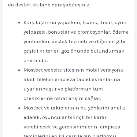
da destek ekibine danışabilirsiniz.
Karşılaştırma yaparken, lisans, itibar, oyun
yelpazesi, bonuslar ve promosyonlar, ödeme
yöntemleri, destek hizmeti ve diğerleri gibi
çeşitli kriterleri göz önünde bulundurmak
önemlidir.
Mostbet website sitesinin mobil versiyonu
akıllı telefon empieza tablet ekranlarına
uyarlanmıştır ve platformun tüm
özelliklerine rahat erişim sağlar.
Mostbet ve rakiplerinin bu yönlerini analiz
ederek, oyuncular bilinçli bir karar
verebilecek ve gereksinimlerini empieza
tercihlerini en iyi karşılayan platformu