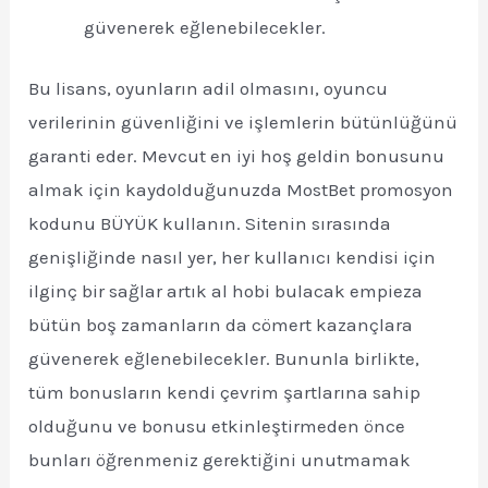
güvenerek eğlenebilecekler.
Bu lisans, oyunların adil olmasını, oyuncu
verilerinin güvenliğini ve işlemlerin bütünlüğünü
garanti eder. Mevcut en iyi hoş geldin bonusunu
almak için kaydolduğunuzda MostBet promosyon
kodunu BÜYÜK kullanın. Sitenin sırasında
genişliğinde nasıl yer, her kullanıcı kendisi için
ilginç bir sağlar artık al hobi bulacak empieza
bütün boş zamanların da cömert kazançlara
güvenerek eğlenebilecekler. Bununla birlikte,
tüm bonusların kendi çevrim şartlarına sahip
olduğunu ve bonusu etkinleştirmeden önce
bunları öğrenmeniz gerektiğini unutmamak