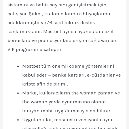
sistemini ve bahis sayısını genişletmek için
çalışıyor. Şirket, kullanıcılarının ihtiyaçlarına
odaklanmıştır ve 24 saat teknik destek
sağlamaktadır. Mostbet ayrıca oyunculara özel
bonuslara ve promosyonlara erişim sağlayan bir
VIP programına sahiptir.
Mostbet tüm önemli ödeme yöntemlerini
kabul eder — banka kartları, e-cüzdanlar ve
kripto afin de birimi.
Marka, kullanıcıların the woman zaman ve
the woman yerde oynamasına olanak
tanıyan mobil uygulamasıyla da bilinir.
Uygulamalar, masaüstü versiyonla aynı
işlevselliği sağlar ve oyuncuların her yerde