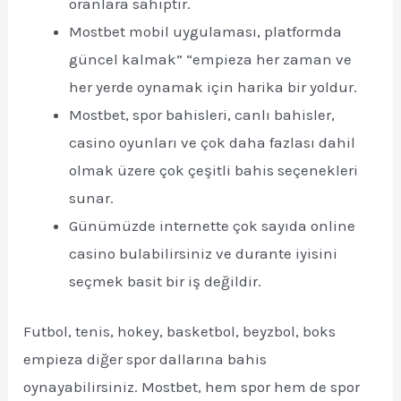
oranlara sahiptir.
Mostbet mobil uygulaması, platformda
güncel kalmak” “empieza her zaman ve
her yerde oynamak için harika bir yoldur.
Mostbet, spor bahisleri, canlı bahisler,
casino oyunları ve çok daha fazlası dahil
olmak üzere çok çeşitli bahis seçenekleri
sunar.
Günümüzde internette çok sayıda online
casino bulabilirsiniz ve durante iyisini
seçmek basit bir iş değildir.
Futbol, tenis, hokey, basketbol, beyzbol, boks
empieza diğer spor dallarına bahis
oynayabilirsiniz. Mostbet, hem spor hem de spor