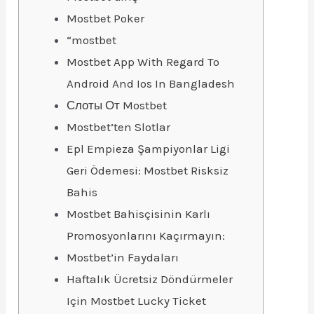
Mostbet Poker
“mostbet
Mostbet App With Regard To
Android And Ios In Bangladesh
Слоты От Mostbet
Mostbet’ten Slotlar
Epl Empieza Şampiyonlar Ligi
Geri Ödemesi: Mostbet Risksiz
Bahis
Mostbet Bahisçisinin Karlı
Promosyonlarını Kaçırmayın:
Mostbet’in Faydaları
Haftalık Ücretsiz Döndürmeler
Için Mostbet Lucky Ticket