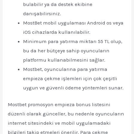
bulabilir ya da destek ekibine
danışabilirsiniz.
MostBet mobil uygulaması Android os veya
iOS cihazlarda kullanılabilir.
Minimum para yatırma miktarı 55 TL olup,
bu da her bütçeye sahip oyuncuların
platformu kullanabilmesini sağlar.
Mostbet, oyuncularına para yatırma
empieza çekme işlemleri için çok çeşitli
uygun ve güvenli ödeme yöntemleri sunar.
Mostbet promosyon empieza bonus listesini
düzenli olarak günceller, bu nedenle oyuncuların
internet sitesindeki ve mobil uygulamadaki
bilgileri takip etmeleri önerilir. Para çekme