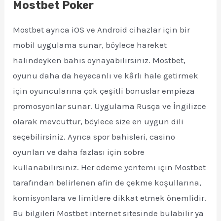
Mostbet Poker
Mostbet ayrıca iOS ve Android cihazlar için bir
mobil uygulama sunar, böylece hareket
halindeyken bahis oynayabilirsiniz. Mostbet,
oyunu daha da heyecanlı ve kârlı hale getirmek
için oyuncularına çok çeşitli bonuslar empieza
promosyonlar sunar. Uygulama Rusça ve İngilizce
olarak mevcuttur, böylece size en uygun dili
seçebilirsiniz. Ayrıca spor bahisleri, casino
oyunları ve daha fazlası için sobre
kullanabilirsiniz. Her ödeme yöntemi için Mostbet
tarafından belirlenen afin de çekme koşullarına,
komisyonlara ve limitlere dikkat etmek önemlidir.
Bu bilgileri Mostbet internet sitesinde bulabilir ya