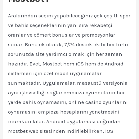
Aralarından seçim yapabileceğiniz çok çeşitli spor
ve bahis seçeneklerinin yanı sıra rekabetçi
oranlar ve cömert bonuslar ve promosyonlar
sunar. Buna ek olarak, 7/24 destek ekibi her türlü
sorunuzda size yardımcı olmak için her zaman
hazırdır. Evet, Mostbet hem iOS hem de Android
sistemleri için özel mobil uygulamalar
sunmaktadır. Uygulamalar, masaüstü versiyonla
aynı işlevselliği sağlar empieza oyuncuların her
yerde bahis oynamasını, online casino oyunlarını
oynamasını empieza hesaplarını yönetmesini
mümkün kılar. Android uygulaması doğrudan
Mostbet web sitesinden indirilebilirken, iOS