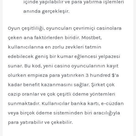
içinde yapılabilir ve para yatırma işlemleri
anında gerçekleşir.
Oyun çeşitliliği, oyuncuları çevrimiçi casinolara
çeken ana faktörlerden biridir. Mostbet,
kullanıcılarına en zorlu zevkleri tatmin
edebilecek geniş bir kumar eğlencesi yelpazesi
sunar. Bu kod, yeni casino oyuncularının kayıt
olurken empieza para yatırırken 3 hundred $’a
kadar benefit kazanmasını sağlar. Şirket çok
cazip oranlar ve çok çeşitli ödeme yöntemleri
sunmaktadır. Kullanıcılar banka kartı, e-cüzdan
veya birçok ödeme sisteminden biri aracılığıyla
para yatırabilir ve çekebilir.