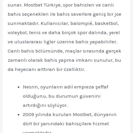
sunar. Mostbet Türkiye, spor bahisleri ve canlı
bahis seçenekleri ile bahis severlere geniş bir joe
sunmaktadır. Kullanıcılar, balompié, basketbol,
voleybol, tenis ve daha birçok spor dalında, yerel
ve uluslararası ligler üzerine bahis yapabilirler.
Canlı bahis bölümünde, maçlar sırasında gerçek
zamanlı olarak bahis yapma imkanı sunulur, bu
da heyecanı arttıran bir özelliktir.
Nesrin, oyunların adil empieza şeffaf
olduğunu, bu durumun güvenini
artırdığını söylüyor.
2009 yılında kurulan Mostbet, dünyanın
dört bir yanındaki bahisçilere hizmet
vermektedir.