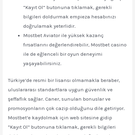
“Kayıt Ol” butonuna tıklamak, gerekli
bilgileri doldurmak empieza hesabınızı
doğrulamak yeterlidir.
Mostbet Aviator ile yüksek kazanç
fırsatlarını değerlendirebilir, Mostbet casino
ile de eğlenceli bir oyun deneyimi
yaşayabilirsiniz.
Türkiye’de resmi bir lisansı olmamakla beraber,
uluslararası standartlara uygun güvenlik ve
şeffaflık sağlar. Caner, sunulan bonuslar ve
promosyonların çok cazip olduğunu dile getiriyor.
Mostbet’e kaydolmak için web sitesine gidip
“Kayıt Ol” butonuna tıklamak, gerekli bilgileri