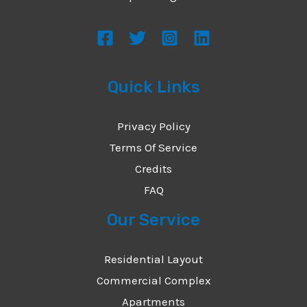
Quick Links
Privacy Policy
Terms Of Service
Credits
FAQ
Our Service
Residential Layout
Commercial Complex
Apartments