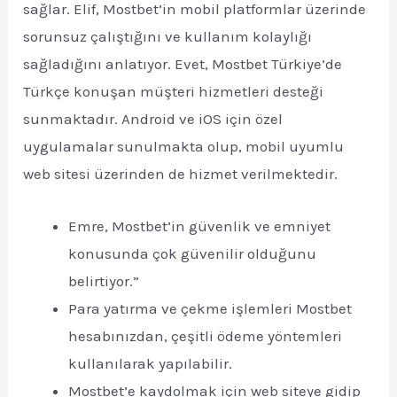
sağlar. Elif, Mostbet’in mobil platformlar üzerinde
sorunsuz çalıştığını ve kullanım kolaylığı
sağladığını anlatıyor. Evet, Mostbet Türkiye’de
Türkçe konuşan müşteri hizmetleri desteği
sunmaktadır. Android ve iOS için özel
uygulamalar sunulmakta olup, mobil uyumlu
web sitesi üzerinden de hizmet verilmektedir.
Emre, Mostbet’in güvenlik ve emniyet
konusunda çok güvenilir olduğunu
belirtiyor.”
Para yatırma ve çekme işlemleri Mostbet
hesabınızdan, çeşitli ödeme yöntemleri
kullanılarak yapılabilir.
Mostbet’e kaydolmak için web siteye gidip