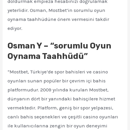
doldurmak empieza hesabınızı doğrulamak
yeterlidir. Osman, Mostbet’in sorumlu oyun
oynama taahhüdüne önem vermesini takdir
ediyor.
Osman Y – “sorumlu Oyun
Oynama Taahhüdü”
“Mostbet, Türkiye’de spor bahisleri ve casino
oyunları sunan popüler bir çevrim içi bahis
platformudur. 2009 yılında kurulan Mostbet,
dünyanın dört bir yanındaki bahisçilere hizmet
vermektedir. Platform, geniş bir spor yelpazesi,
canlı bahis seçenekleri ve çeşitli casino oyunları
ile kullanıcılarına zengin bir oyun deneyimi