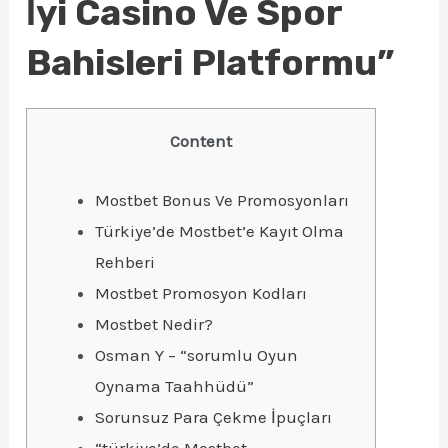
İyi Casino Ve Spor
Bahisleri Platformu”
Content
Mostbet Bonus Ve Promosyonları
Türkiye’de Mostbet’e Kayıt Olma
Rehberi
Mostbet Promosyon Kodları
Mostbet Nedir?
Osman Y – “sorumlu Oyun
Oynama Taahhüdü”
Sorunsuz Para Çekme İpuçları
“türkiye’de Mostbet