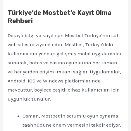
Türkiye’de Mostbet’e Kayıt Olma
Rehberi
Detaylı bilgi ve kayıt için Mostbet Türkiye’nin sah
web sitesini ziyaret edin. Mostbet, Türkiye’deki
kullanıcılara yönelik gelişmiş mobil uygulamalar
sunarak, bahis ve casino oyunlarına her zaman
ve her yerden erişim imkanı sağlar. Uygulamalar,
Android, iOS ve Windows platformlarında
mevcuttur, böylece çeşitli cihaz kullanıcıları için
uygunluk sunulur.
Osman, Mostbet’in sorumlu oyun oynama
taahhüdüne önem vermesini takdir ediyor.