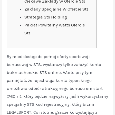
Ciekawe Zakłady W Ofercie Sts
Zakłady Specjalne W Ofercie Sts
Strategia Sts Holding
Pakiet Powitalny Watts Ofercie
Sts
By mieć dostęp do pełnej oferty sportowej i
bonusowej w STS, wystarczy tylko założyć konto
bukmacherskie STS online. Warto przy tym
pamiętać, że rejestracja konta typerskiego
umożliwia odbiór atrakcyjnego bonusu em start
(760 zł), który będzie najwyższy, jeśli wykorzystamy
specjalny STS kod rejestracyjny, który brzmi
LEGALSPORT. Co istotne, gracze korzystający z