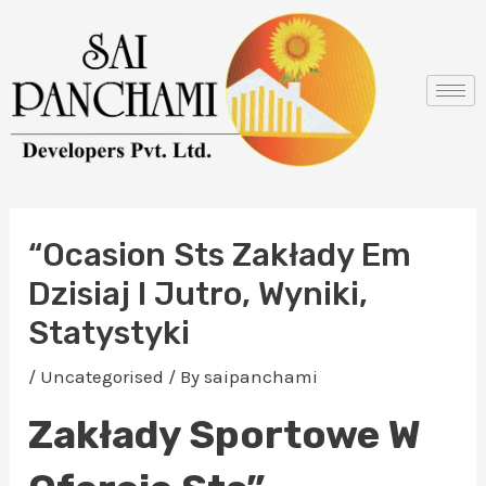
Skip
Post
to
navigation
content
“Ocasion Sts Zakłady Em
Dzisiaj I Jutro, Wyniki,
Statystyki
/
Uncategorised
/ By
saipanchami
Zakłady Sportowe W