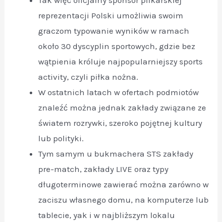
reprezentacji Polski umożliwia swoim
graczom typowanie wyników w ramach
około 30 dyscyplin sportowych, gdzie bez
wątpienia króluje najpopularniejszy sports
activity, czyli piłka nożna.
W ostatnich latach w ofertach podmiotów
znaleźć można jednak zakłady związane ze
światem rozrywki, szeroko pojętnej kultury
lub polityki.
Tym samym u bukmachera STS zakłady
pre-match, zakłady LIVE oraz typy
długoterminowe zawierać można zarówno w
zaciszu własnego domu, na komputerze lub
tablecie, yak i w najbliższym lokalu