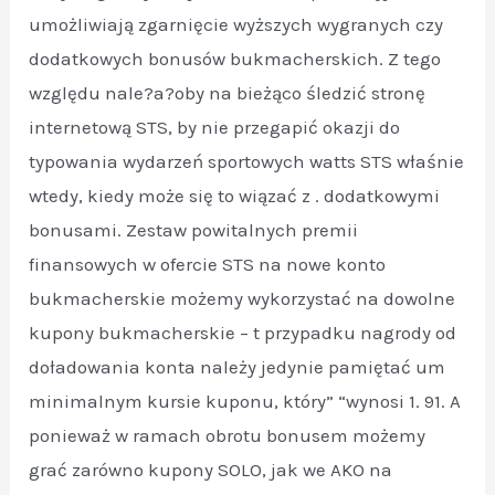
umożliwiają zgarnięcie wyższych wygranych czy
dodatkowych bonusów bukmacherskich. Z tego
względu nale?a?oby na bieżąco śledzić stronę
internetową STS, by nie przegapić okazji do
typowania wydarzeń sportowych watts STS właśnie
wtedy, kiedy może się to wiązać z . dodatkowymi
bonusami. Zestaw powitalnych premii
finansowych w ofercie STS na nowe konto
bukmacherskie możemy wykorzystać na dowolne
kupony bukmacherskie – t przypadku nagrody od
doładowania konta należy jedynie pamiętać um
minimalnym kursie kuponu, który” “wynosi 1. 91. A
ponieważ w ramach obrotu bonusem możemy
grać zarówno kupony SOLO, jak we AKO na