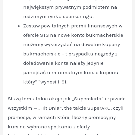
największym prywatnym podmiotem na
rodzimym rynku sponsoringu.
Zestaw powitalnych premii finansowych w
ofercie STS na nowe konto bukmacherskie
możemy wykorzystać na dowolne kupony
bukmacherskie – t przypadku nagrody z
doładowania konta należy jedynie
pamiętać u minimalnym kursie kuponu,
który” “wynosi 1. 91.
Służą temu takie akcje jak „Superoferta” i : przede
wszystkim — „Hit Dnia”, the także SuperAKO, czyli
promocja, w ramach której łączny promocyjny
kurs na wybrane spotkania z oferty