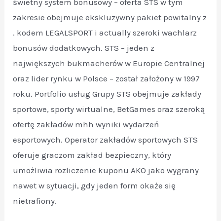
świetny system bonusowy – oferta STS w tym
zakresie obejmuje ekskluzywny pakiet powitalny z
. kodem LEGALSPORT i actually szeroki wachlarz
bonusów dodatkowych. STS – jeden z
największych bukmacherów w Europie Centralnej
oraz lider rynku w Polsce – został założony w 1997
roku. Portfolio usług Grupy STS obejmuje zakłady
sportowe, sporty wirtualne, BetGames oraz szeroką
ofertę zakładów mhh wyniki wydarzeń
esportowych. Operator zakładów sportowych STS
oferuje graczom zakład bezpieczny, który
umożliwia rozliczenie kuponu AKO jako wygrany
nawet w sytuacji, gdy jeden form okaże się
nietrafiony.