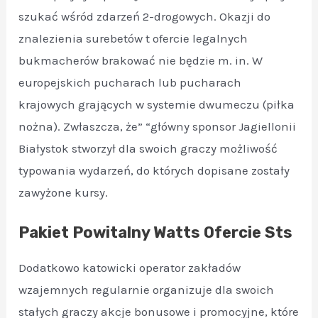
szukać wśród zdarzeń 2-drogowych. Okazji do
znalezienia surebetów t ofercie legalnych
bukmacherów brakować nie będzie m. in. W
europejskich pucharach lub pucharach
krajowych grających w systemie dwumeczu (piłka
nożna). Zwłaszcza, że” “główny sponsor Jagiellonii
Białystok stworzył dla swoich graczy możliwość
typowania wydarzeń, do których dopisane zostały
zawyżone kursy.
Pakiet Powitalny Watts Ofercie Sts
Dodatkowo katowicki operator zakładów
wzajemnych regularnie organizuje dla swoich
stałych graczy akcje bonusowe i promocyjne, które