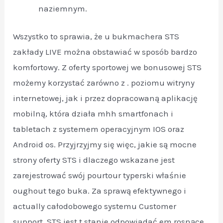
naziemnym.
Wszystko to sprawia, że u bukmachera STS
zakłady LIVE można obstawiać w sposób bardzo
komfortowy. Z oferty sportowej we bonusowej STS
możemy korzystać zarówno z . poziomu witryny
internetowej, jak i przez dopracowaną aplikację
mobilną, która działa mhh smartfonach i
tabletach z systemem operacyjnym IOS oraz
Android os. Przyjrzyjmy się więc, jakie są mocne
strony oferty STS i dlaczego wskazane jest
zarejestrować swój pourtour typerski właśnie
oughout tego buka. Za sprawą efektywnego i
actually całodobowego systemu Customer
support, STS jest t stanie odpowiadać em rosnące