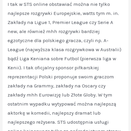
I tak w STS online obstawiać można nie tylko
najlepsze rozgrywki Europejskie, watts tym m. in.
Zakłady na Ligue 1, Premier League czy Serie A
new, ale również mhh rozgrywki bardziej
egzotyczne dla polskiego gracza, czyli np. A-
League (najwyższa klasa rozgrywkowa w Australii)
bądź Liga Keniana sobre Futbol (pierwsza liga w
Kenii). I tak oficjalny sponsor piłkarskiej
reprezentacji Polski proponuje swoim graczom
zakłady na Grammy, zakłady na Oscary czy
zakłady mhh Eurowizję lub Złote Globy. W tym
ostatnim wypadku wytypować można najlepszą
aktorkę w komedii, najlepszy dramat lub
najlepszego reżysera. STS udostępnia usługi
online keineswegs tylko za pośrednictwem strony