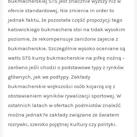
bukmacherskiej STS jest znacznie wyższy niż w
ofercie standardowej. Nie zmienia in order to
jednak faktu, że pozostała część propozycji tego
katowickiego bukmachera stoi na tidak wysokim
poziomie, że rekompensuje zaniżone zajecia z
bukmacherskie. Szczególnie wysoko oceniane są
watts STS kursy bukmacherskie na piłkę nożną –
zarówno jeśli chodzi o podstawowe typy z rynków
głównych, jak we podtypy. Zakłady
bukmacherskie większości osób kojarzą się z
obstawianiem wyników rywalizacji sportowej. W
ostatnich latach w ofertach podmiotów znaleźć
można jednak?e zakłady związane ze światem
rozrywki, szeroko pojętnej kultury czy polityki.