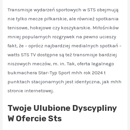
Transmisje wydarzeń sportowych w STS obejmują
nie tylko mecze piłkarskie, ale również spotkania
tenisowe, hokejowe czy koszykarskie. Miłośników
mniej popularnych rozgrywek na pewno ucieszy
fakt, że – oprócz najbardziej medialnych spotkań –
watts STS TV dostępne są też transmisje bardziej
niszowych meczów, m. in. Tak, oferta legalnego
bukmachera Star-Typ Sport mhh rok 2024 t
punktach stacjonarnych jest identyczna, jak mhh
stronie internetowej.
Twoje Ulubione Dyscypliny
W Ofercie Sts