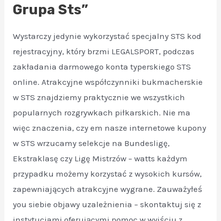
Grupa Sts”
Wystarczy jedynie wykorzystać specjalny STS kod
rejestracyjny, który brzmi LEGALSPORT, podczas
zakładania darmowego konta typerskiego STS
online. Atrakcyjne współczynniki bukmacherskie
w STS znajdziemy praktycznie we wszystkich
popularnych rozgrywkach piłkarskich. Nie ma
więc znaczenia, czy em nasze internetowe kupony
w STS wrzucamy selekcje na Bundesligę,
Ekstraklasę czy Ligę Mistrzów – watts każdym
przypadku możemy korzystać z wysokich kursów,
zapewniających atrakcyjne wygrane. Zauważyłeś
you siebie objawy uzależnienia – skontaktuj się z
instytucjami oferującymi pomoc w wyjściu z