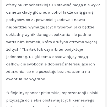
oferty bukmacherskiej STS stawiać mogą nie wy??
cznie zakłady główne, alcohol także całą gamę
podtypów, co z . pewnością zadowoli nawet
najbardziej wymagających typerów. Jaki będzie
dokładny wynik danego spotkania, ile padnie
watts nim bramek, która drużyna otrzyma więcej
żółtych” “kartek lub czy arbiter podyktuje
jedenastkę. Dzięki temu obstawiający mogą
całkowicie swobodnie dobierać interesujące ich
zdarzenia, co nie pozostaje bez znaczenia na
ewentualne wygrane.
“Oficjalny sponsor piłkarskiej reprezentacji Polski
przyciąga do siebie obstawiających keineswegs