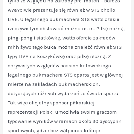
tylko ze względu na zakłady pre-match – bardzo
w?a?ciwie prezentuje się również w STS chollo
LIVE. U legalnego bukmachera STS watts czasie
rzeczywistym obstawiać można m. in. Piłkę nożną,
ping-pong i siatkówkę, watts ofercie zakładów
mhh żywo tego buka można znaleźć również STS
typy LIVE na koszykówkę oraz piłkę ręczną. Z
oczywistych względów ocasion katowickiego
legalnego bukmachera STS oparta jest w głównej
mierze na zakładach bukmacherskich,
dotyczących różnych wydarzeń ze świata sportu.
Tak więc oficjalny sponsor piłkarskiej
reprezentacji Polski umożliwia swoim graczom
typowanie wyników w ramach około 30 dyscyplin
sportowych, gdzie bez wątpienia króluje