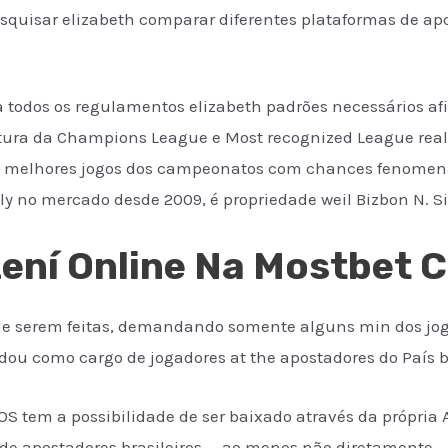
squisar elizabeth comparar diferentes plataformas de ap
a todos os regulamentos elizabeth padrões necessários af
ertura da Champions League e Most recognized League rea
m melhores jogos dos campeonatos com chances fenomena
y no mercado desde 2009, é propriedade weil Bizbon N. Six
ení Online Na Mostbet C
 de serem feitas, demandando somente alguns min dos jog
idou como cargo de jogadores at the apostadores do País br
OS tem a possibilidade de ser baixado através da própria A
 de apostadores brasileiros — ao menos não diretamente.