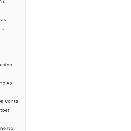
 No
vas
ma
postas
ino Ao
Da Conta
stbet
e
ino No