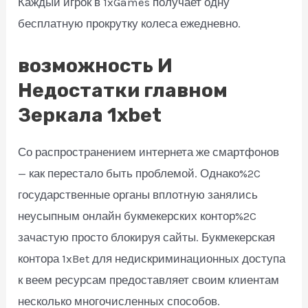
Каждый игрок в 1xGames получает одну
бесплатную прокрутку колеса ежедневно.
возможность И
Недостатки главном
Зеркала 1xbet
Со распространением интернета же смартфонов
— как перестало быть проблемой. Однако%2C
государственные органы вплотную занялись
неусыпным онлайн букмекерских контор%2C
зачастую просто блокируя сайты. Букмекерская
контора 1xBet для недискриминационных доступа
к веем ресурсам предоставляет своим клиентам
несколько многочисленных способов.