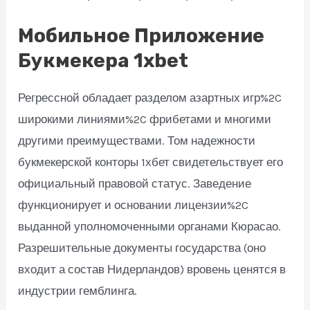
Мобильное Приложение
Букмекера 1xbet
Регрессной обладает разделом азартных игр%2C
широкими линиями%2C фрибетами и многими
другими преимуществами. Том надежности
букмекерской конторы 1хбет свидетельствует его
официальный правовой статус. Заведение
функционирует и основании лицензии%2C
выданной уполномоченными органами Кюрасао.
Разрешительные документы государства (оно
входит а состав Нидерландов) вровень ценятся в
индустрии гемблинга.