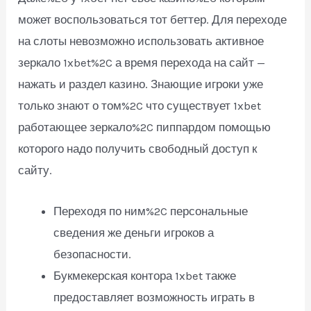
может воспользоваться тот беттер. Для переходе
на слоты невозможно использовать активное
зеркало 1xbet%2C а время перехода на сайт —
нажать и раздел казино. Знающие игроки уже
только знают о том%2C что существует 1xbet
работающее зеркало%2C пиппардом помощью
которого надо получить свободный доступ к
сайту.
Переходя по ним%2C персональные
сведения же деньги игроков а
безопасности.
Букмекерская контора 1xbet также
предоставляет возможность играть в