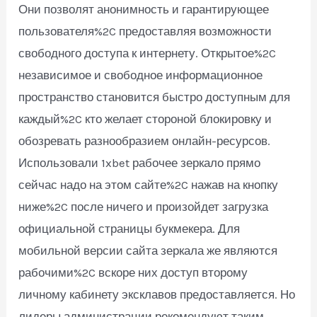
Они позволят анонимность и гарантирующее
пользователя%2C предоставляя возможности
свободного доступа к интернету. Открытое%2C
независимое и свободное информационное
пространство становится быстро доступным для
каждый%2C кто желает стороной блокировку и
обозревать разнообразием онлайн-ресурсов.
Использовали 1xbet рабочее зеркало прямо
сейчас надо на этом сайте%2C нажав на кнопку
ниже%2C после ничего и произойдет загрузка
официальной страницы букмекера. Для
мобильной версии сайта зеркала же являются
рабочими%2C вскоре них доступ второму
личному кабинету эксклавов предоставляется. Но
лидеры администрации рекомендуют таким