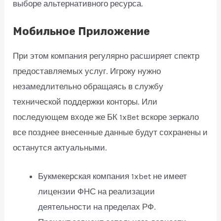
выборе альтернативного ресурса.
Мобильное Приложение
При этом компания регулярно расширяет спектр
предоставляемых услуг. Игроку нужно
незамедлительно обращаясь в службу
технической поддержки конторы. Или
последующем входе же БК 1xBet вскоре зеркало
все позднее внесенные данные будут сохранены и
останутся актуальными.
Букмекерская компания 1xbet не имеет
лицензии ФНС на реализации
деятельности на пределах РФ.