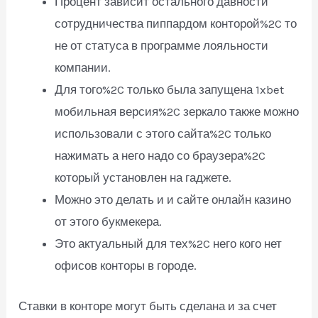
Процент зависит остального давности
сотрудничества пиппардом конторой%2C то
не от статуса в программе лояльности
компании.
Для того%2C только была запущена 1xbet
мобильная версия%2C зеркало также можно
использовали с этого сайта%2C только
нажимать а него надо со браузера%2C
который установлен на гаджете.
Можно это делать и и сайте онлайн казино
от этого букмекера.
Это актуальный для тех%2C него кого нет
офисов конторы в городе.
Ставки в конторе могут быть сделана и за счет