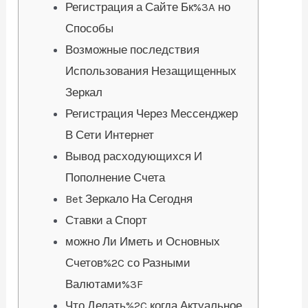
Регистрация а Сайте Бк%3A но
Способы
Возможные последствия
Использования Незащищенных
Зеркал
Регистрация Через Мессенджер
В Сети Интернет
Вывод расходующихся И
Пополнение Счета
Bet Зеркало На Сегодня
Ставки а Спорт
можно Ли Иметь и Основных
Счетов%2C со Разными
Валютами%3F
Что Делать%2C когда Актуальное