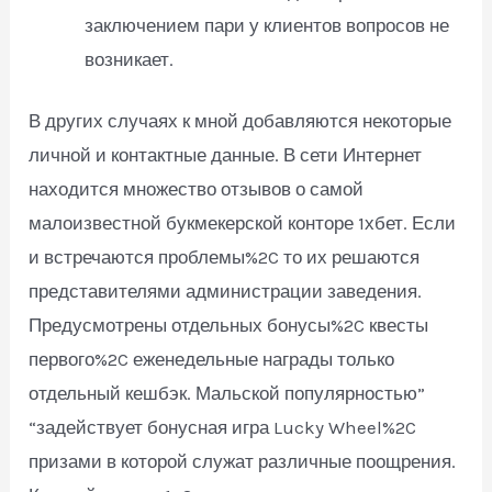
заключением пари у клиентов вопросов не
возникает.
В других случаях к мной добавляются некоторые
личной и контактные данные. В сети Интернет
находится множество отзывов о самой
малоизвестной букмекерской конторе 1хбет. Если
и встречаются проблемы%2C то их решаются
представителями администрации заведения.
Предусмотрены отдельных бонусы%2C квесты
первого%2C еженедельные награды только
отдельный кешбэк. Мальской популярностью”
“задействует бонусная игра Lucky Wheel%2C
призами в которой служат различные поощрения.