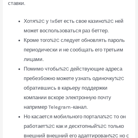
ставки.
Хотя%2C у 1xбет есть свое казино%2C ней
может воспользоваться раз беттер.
Кроме того%2C следует обновлять пароль
периодически и не сообщать его третьим
лицами.
Помимо чтобы%2C действующие адреса
пребезбожно можете узнать одиночку%2C
обратившись в карьеру поддержки
компании вскоре электронную почту
например Telegram-канал.
Но касается мобильного портала%2C то он
работает%2C как и десктопный%2C только
внешний внешний его адаптирован%2C но с