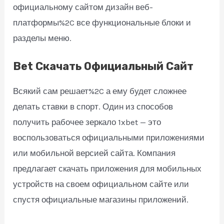
официальному сайтом дизайн веб-
платформы%2C все функциональные блоки и
разделы меню.
Bet Скачать Официальный Сайт
Всякий сам решает%2C а ему будет сложнее
делать ставки в спорт. Один из способов
получить рабочее зеркало 1xbet — это
воспользоваться официальными приложениями
или мобильной версией сайта. Компания
предлагает скачать приложения для мобильных
устройств на своем официальном сайте или
спустя официальные магазины приложений.