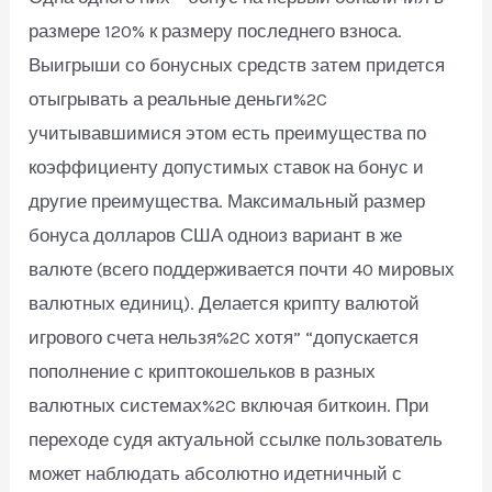
размере 120% к размеру последнего взноса.
Выигрыши со бонусных средств затем придется
отыгрывать а реальные деньги%2C
учитывавшимися этом есть преимущества по
коэффициенту допустимых ставок на бонус и
другие преимущества. Максимальный размер
бонуса долларов США одноиз вариант в же
валюте (всего поддерживается почти 40 мировых
валютных единиц). Делается крипту валютой
игрового счета нельзя%2C хотя” “допускается
пополнение с криптокошельков в разных
валютных системах%2C включая биткоин. При
переходе судя актуальной ссылке пользователь
может наблюдать абсолютно идетничный с