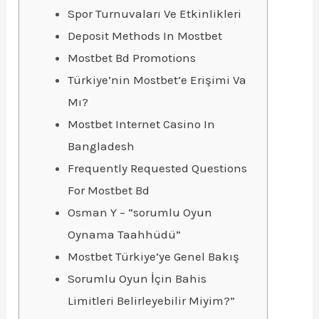
Spor Turnuvaları Ve Etkinlikleri
Deposit Methods In Mostbet
Mostbet Bd Promotions
Türkiye’nin Mostbet’e Erişimi Va
Mı?
Mostbet Internet Casino In
Bangladesh
Frequently Requested Questions
For Mostbet Bd
Osman Y – “sorumlu Oyun
Oynama Taahhüdü”
Mostbet Türkiye’ye Genel Bakış
Sorumlu Oyun İçin Bahis
Limitleri Belirleyebilir Miyim?”