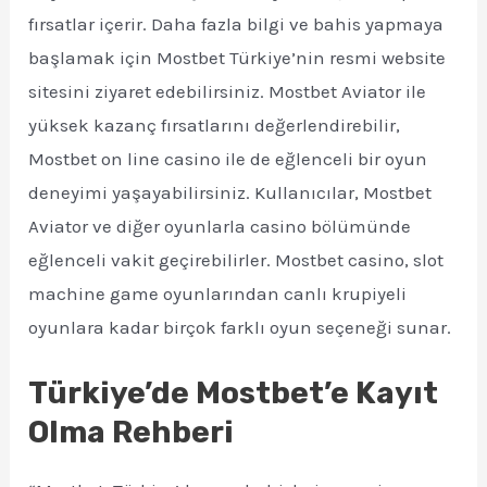
fırsatlar içerir. Daha fazla bilgi ve bahis yapmaya
başlamak için Mostbet Türkiye’nin resmi website
sitesini ziyaret edebilirsiniz. Mostbet Aviator ile
yüksek kazanç fırsatlarını değerlendirebilir,
Mostbet on line casino ile de eğlenceli bir oyun
deneyimi yaşayabilirsiniz. Kullanıcılar, Mostbet
Aviator ve diğer oyunlarla casino bölümünde
eğlenceli vakit geçirebilirler. Mostbet casino, slot
machine game oyunlarından canlı krupiyeli
oyunlara kadar birçok farklı oyun seçeneği sunar.
Türkiye’de Mostbet’e Kayıt
Olma Rehberi