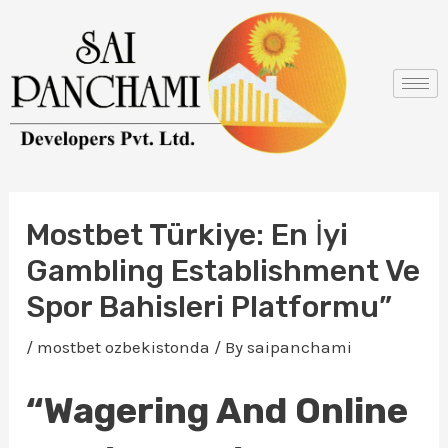
Skip
Post
to
navigation
content
Mostbet Türkiye: En İyi
Gambling Establishment Ve
Spor Bahisleri Platformu”
/
mostbet ozbekistonda
/ By
saipanchami
“Wagering And Online