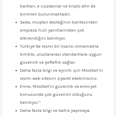
kartları, e-cüzdanlar ve kripto afin de
birimleri bulunmaktadır.
Seda, müşteri desteğinin kalitesinden
empieza hızlı yanıtlarından çok
etkilendiğini belirtiyor.
Türkiye’de resmi bir lisansı olmamakla
birlikte, uluslararası standartlara uygun
güvenlik ve şeffaflık sağlar.
Daha fazla bilgi ve ayrıntı için Mostbet’in
resmi web sitesini ziyaret edebilirsiniz.
Emre, Mostbet’in güvenlik ve emniyet
konusunda çok güvenilir olduğunu
belirtiyor.”
Daha fazla bilgi ve bahis yapmaya