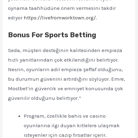
oynama taahhüdüne önem vermesini takdir
ediyor
https://livefromworktown.org/
.
Bonus For Sports Betting
Seda, müşteri desteğinin kalitesinden empieza
hızlı yanıtlarından çok etkilendiğini belirtiyor.
Nesrin, oyunların adil empieza şeffaf olduğunu,
bu durumun güvenini artırdığını söylüyor. Emre,
Mostbet’in güvenlik ve emniyet konusunda çok
güvenilir olduğunu belirtiyor.”
Program, özellikle bahis ve casino
oyunlarına ilgi duyan kitlelere ulaşmak
isteyenler için cazip fırsatlar içerir.