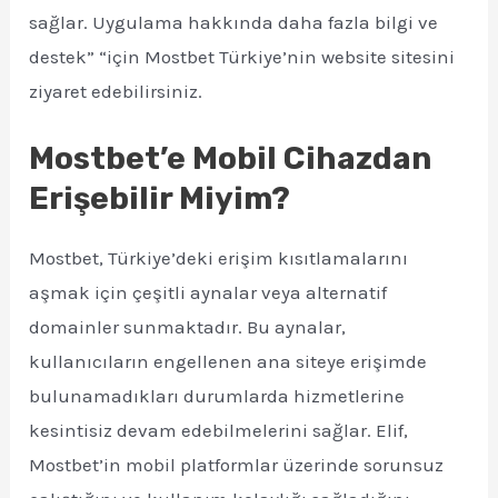
sağlar. Uygulama hakkında daha fazla bilgi ve
destek” “için Mostbet Türkiye’nin website sitesini
ziyaret edebilirsiniz.
Mostbet’e Mobil Cihazdan
Erişebilir Miyim?
Mostbet, Türkiye’deki erişim kısıtlamalarını
aşmak için çeşitli aynalar veya alternatif
domainler sunmaktadır. Bu aynalar,
kullanıcıların engellenen ana siteye erişimde
bulunamadıkları durumlarda hizmetlerine
kesintisiz devam edebilmelerini sağlar. Elif,
Mostbet’in mobil platformlar üzerinde sorunsuz