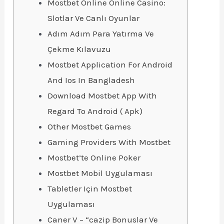
Mostbet Online Online Casino:
Slotlar Ve Canlı Oyunlar
Adım Adım Para Yatırma Ve
Çekme Kılavuzu
Mostbet Application For Android
And Ios In Bangladesh
Download Mostbet App With
Regard To Android ( Apk)
Other Mostbet Games
Gaming Providers With Mostbet
Mostbet’te Online Poker
Mostbet Mobil Uygulaması
Tabletler Için Mostbet
Uygulaması
Caner V – “cazip Bonuslar Ve