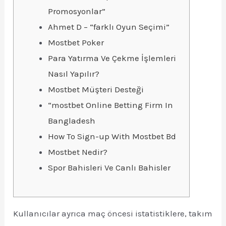
Promosyonlar”
Ahmet D – “farklı Oyun Seçimi”
Mostbet Poker
Para Yatırma Ve Çekme İşlemleri
Nasıl Yapılır?
Mostbet Müşteri Desteği
“mostbet Online Betting Firm In
Bangladesh
How To Sign-up With Mostbet Bd
Mostbet Nedir?
Spor Bahisleri Ve Canlı Bahisler
Kullanıcılar ayrıca maç öncesi istatistiklere, takım