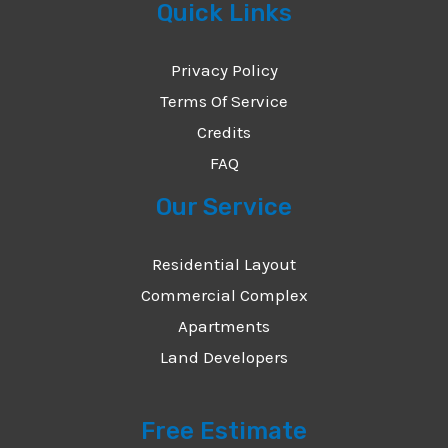
Quick Links
Privacy Policy
Terms Of Service
Credits
FAQ
Our Service
Residential Layout
Commercial Complex
Apartments
Land Developers
Free Estimate