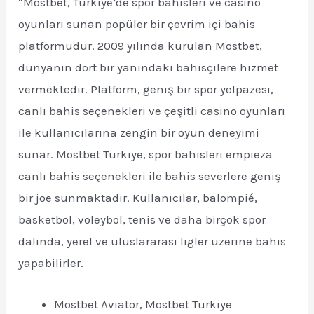
“Mostbet, Türkiye’de spor bahisleri ve casino
oyunları sunan popüler bir çevrim içi bahis
platformudur. 2009 yılında kurulan Mostbet,
dünyanın dört bir yanındaki bahisçilere hizmet
vermektedir. Platform, geniş bir spor yelpazesi,
canlı bahis seçenekleri ve çeşitli casino oyunları
ile kullanıcılarına zengin bir oyun deneyimi
sunar. Mostbet Türkiye, spor bahisleri empieza
canlı bahis seçenekleri ile bahis severlere geniş
bir joe sunmaktadır. Kullanıcılar, balompié,
basketbol, voleybol, tenis ve daha birçok spor
dalında, yerel ve uluslararası ligler üzerine bahis
yapabilirler.
Mostbet Aviator, Mostbet Türkiye