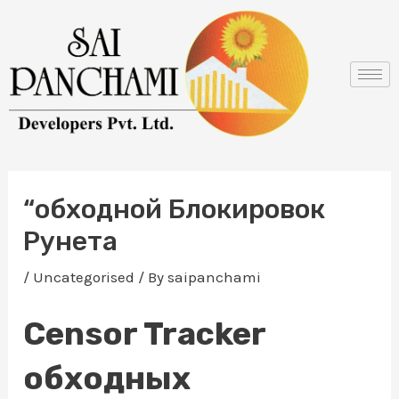
Skip
Post
to
navigation
content
“обходной Блокировок
Рунета
/
Uncategorised
/ By
saipanchami
Censor Tracker
обходных