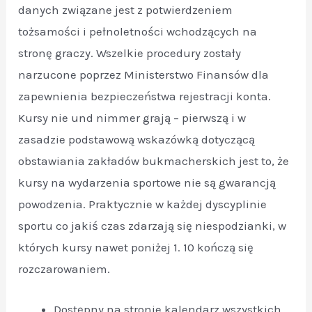
danych związane jest z potwierdzeniem
tożsamości i pełnoletności wchodzących na
stronę graczy. Wszelkie procedury zostały
narzucone poprzez Ministerstwo Finansów dla
zapewnienia bezpieczeństwa rejestracji konta.
Kursy nie und nimmer grają – pierwszą i w
zasadzie podstawową wskazówką dotyczącą
obstawiania zakładów bukmacherskich jest to, że
kursy na wydarzenia sportowe nie są gwarancją
powodzenia. Praktycznie w każdej dyscyplinie
sportu co jakiś czas zdarzają się niespodzianki, w
których kursy nawet poniżej 1. 10 kończą się
rozczarowaniem.
Dostępny na stronie kalendarz wszystkich