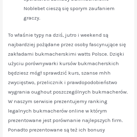
Noblebet cieszą się sporym zaufaniem
graczy.
To właśnie typy na dziś, jutro i weekend są
najbardziej pożądane przez osoby fascynujące się
zakładami bukmacherskimi watts Polsce. Dzięki
użyciu porównywarki kursów bukmacherskich
będziesz mógł sprawdzić kurs, szanse mhh
zwycięstwo, przelicznik i prawdopodobieństwo
wygrania oughout poszczególnych bukmacherów.
W naszym serwisie prezentujemy ranking
legalnych bukmacherów online w którym
prezentowane jest porównanie najlepszych firm.
Ponadto prezentowane są też ich bonusy