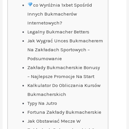
co Wyróżnia 1xbet Spośród
Innych Bukmacherów
Internetowych?
Legalny Bukmacher Betters
Jak Wygrać Unces Bukmacherem
Na Zakładach Sportowych –
Podsumowanie
Zakłady Bukmacherskie Bonusy
– Najlepsze Promocje Na Start
Kalkulator Do Obliczania Kursów
Bukmacherskich
Typy Na Jutro
Fortuna Zakłady Bukmacherskie
Jak Obstawiać Mecze W