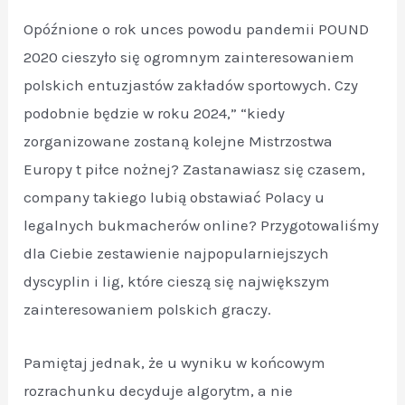
Opóźnione o rok unces powodu pandemii POUND
2020 cieszyło się ogromnym zainteresowaniem
polskich entuzjastów zakładów sportowych. Czy
podobnie będzie w roku 2024,” “kiedy
zorganizowane zostaną kolejne Mistrzostwa
Europy t piłce nożnej? Zastanawiasz się czasem,
company takiego lubią obstawiać Polacy u
legalnych bukmacherów online? Przygotowaliśmy
dla Ciebie zestawienie najpopularniejszych
dyscyplin i lig, które cieszą się największym
zainteresowaniem polskich graczy.
Pamiętaj jednak, że u wyniku w końcowym
rozrachunku decyduje algorytm, a nie