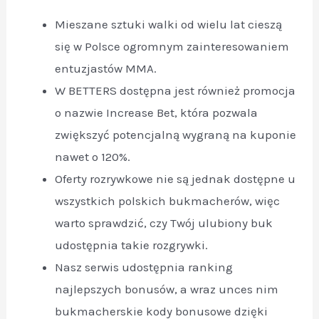
Mieszane sztuki walki od wielu lat cieszą
się w Polsce ogromnym zainteresowaniem
entuzjastów MMA.
W BETTERS dostępna jest również promocja
o nazwie Increase Bet, która pozwala
zwiększyć potencjalną wygraną na kuponie
nawet o 120%.
Oferty rozrywkowe nie są jednak dostępne u
wszystkich polskich bukmacherów, więc
warto sprawdzić, czy Twój ulubiony buk
udostępnia takie rozgrywki.
Nasz serwis udostępnia ranking
najlepszych bonusów, a wraz unces nim
bukmacherskie kody bonusowe dzięki