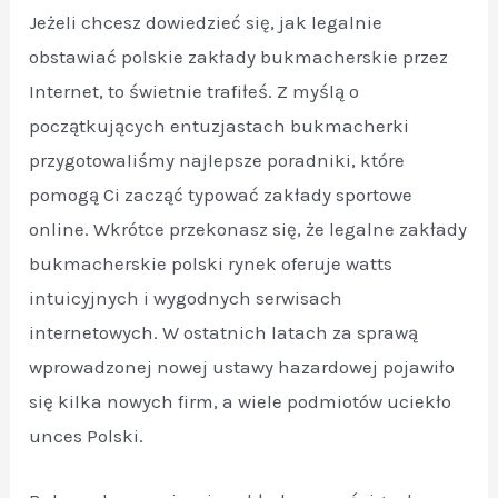
Jeżeli chcesz dowiedzieć się, jak legalnie
obstawiać polskie zakłady bukmacherskie przez
Internet, to świetnie trafiłeś. Z myślą o
początkujących entuzjastach bukmacherki
przygotowaliśmy najlepsze poradniki, które
pomogą Ci zacząć typować zakłady sportowe
online. Wkrótce przekonasz się, że legalne zakłady
bukmacherskie polski rynek oferuje watts
intuicyjnych i wygodnych serwisach
internetowych. W ostatnich latach za sprawą
wprowadzonej nowej ustawy hazardowej pojawiło
się kilka nowych firm, a wiele podmiotów uciekło
unces Polski.