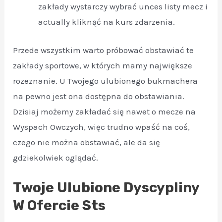
zakłady wystarczy wybrać unces listy mecz i
actually kliknąć na kurs zdarzenia.
Przede wszystkim warto próbować obstawiać te
zakłady sportowe, w których mamy największe
rozeznanie. U Twojego ulubionego bukmachera
na pewno jest ona dostępna do obstawiania.
Dzisiaj możemy zakładać się nawet o mecze na
Wyspach Owczych, więc trudno wpaść na coś,
czego nie można obstawiać, ale da się
gdziekolwiek oglądać.
Twoje Ulubione Dyscypliny
W Ofercie Sts