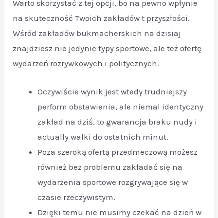
Warto skorzystać z tej opcji, bo na pewno wpłynie
na skuteczność Twoich zakładów t przyszłości.
Wśród zakładów bukmacherskich na dzisiaj
znajdziesz nie jedynie typy sportowe, ale też ofertę
wydarzeń rozrywkowych i politycznych.
Oczywiście wynik jest wtedy trudniejszy
perform obstawienia, ale niemal identyczny
zakład na dziś, to gwarancja braku nudy i
actually walki do ostatnich minut.
Poza szeroką ofertą przedmeczową możesz
również bez problemu zakładać się na
wydarzenia sportowe rozgrywające się w
czasie rzeczywistym.
Dzięki temu nie musimy czekać na dzień w