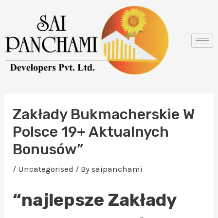
Skip
Post
to
navigation
content
Zakłady Bukmacherskie W
Polsce 19+ Aktualnych
Bonusów”
/
Uncategorised
/ By
saipanchami
“najlepsze Zakłady