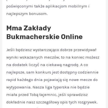
poświęconymi także aplikacjom mobilnym i
najlepszym bonusom.
Mma Zakłady
Bukmacherskie Online
Jeśli będziesz wystarczająco dobrze przewidywał
wyniki wskazanych meczów, to na koniec możesz
na dodatek liczyć na ciekawą nagrodę. A co
najlepsze, sam konkurs jest dostępny codziennie
rapid każdego dnia pojawiają się nowe mecze do
wytypowania. Nasza liga typerska nie będzie
miała przed Tobą tajemnic, jeśli sprawdzisz
dokładnie nasz szczegółowy opis tych rozgrywek.