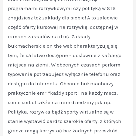
programami rozrywkowymi czy polityką w STS
znajdziesz też zakłady dla siebie! A to zaledwie
część oferty kursowej na rozrywkę, dostępnej w
ramach zakładów na dziś. Zakłady
bukmacherskie on the web charakteryzują się
tym, że są łatwo dostępne – dosłownie z każdego
miejsca na ziemi. W obecnych czasach perform
typowania potrzebujesz wyłącznie telefonu oraz
dostępu do Internetu. Obecnie bukmacherzy
praktycznie em” “każdy sport i na każdy mecz,
some sort of także na inne dziedziny jak np.
Polityka, rozrywka bądź sporty wirtualne są w
stanie wystawić bardzo szerokie oferty, z których
gracze mogą korzystać bez żadnych przeszkód.