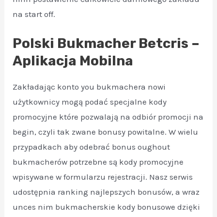
na start off.
Polski Bukmacher Betcris –
Aplikacja Mobilna
Zakładając konto you bukmachera nowi
użytkownicy mogą podać specjalne kody
promocyjne które pozwalają na odbiór promocji na
begin, czyli tak zwane bonusy powitalne. W wielu
przypadkach aby odebrać bonus oughout
bukmacherów potrzebne są kody promocyjne
wpisywane w formularzu rejestracji. Nasz serwis
udostępnia ranking najlepszych bonusów, a wraz
unces nim bukmacherskie kody bonusowe dzięki