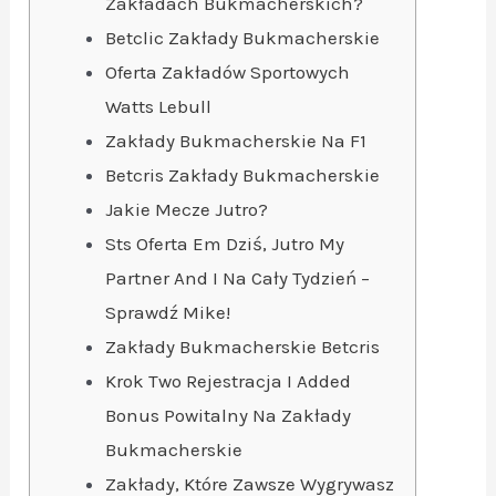
Zakładach Bukmacherskich?
Betclic Zakłady Bukmacherskie
Oferta Zakładów Sportowych
Watts Lebull
Zakłady Bukmacherskie Na F1
Betcris Zakłady Bukmacherskie
Jakie Mecze Jutro?
Sts Oferta Em Dziś, Jutro My
Partner And I Na Cały Tydzień –
Sprawdź Mike!
Zakłady Bukmacherskie Betcris
Krok Two Rejestracja I Added
Bonus Powitalny Na Zakłady
Bukmacherskie
Zakłady, Które Zawsze Wygrywasz