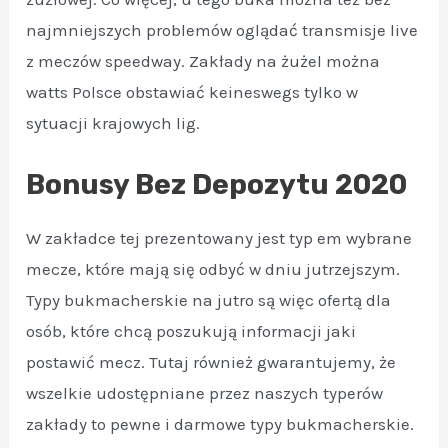
najmniejszych problemów oglądać transmisje live
z meczów speedway. Zakłady na żużel można
watts Polsce obstawiać keineswegs tylko w
sytuacji krajowych lig.
Bonusy Bez Depozytu 2020
W zakładce tej prezentowany jest typ em wybrane
mecze, które mają się odbyć w dniu jutrzejszym.
Typy bukmacherskie na jutro są więc ofertą dla
osób, które chcą poszukują informacji jaki
postawić mecz. Tutaj również gwarantujemy, że
wszelkie udostępniane przez naszych typerów
zakłady to pewne i darmowe typy bukmacherskie.