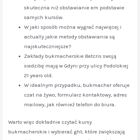
skuteczna niż obstawianie em podstawie
samych kursów.
W jaki sposób można wygrać najwięcej i
actually jakie metody obstawiania są
najskuteczniejsze?
Zakłady bukmacherskie Betcris swoją
siedzibę mają w Gdyni przy ulicy Podolskiej
21 years old.
W idealnym przypadku, bukmacher oferuje
czat na żywo, formularz kontaktowy, adres
mailowy, jak również telefon do biura.
Warto więc dokładnie czytać kursy
bukmacherskie i wybierać ght, które zwiększają