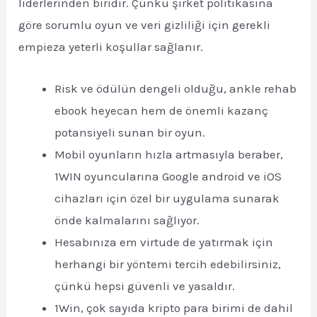
liderlerinden biridir. Çünkü şirket politikasına
göre sorumlu oyun ve veri gizliliği için gerekli
empieza yeterli koşullar sağlanır.
Risk ve ödülün dengeli olduğu, ankle rehab
ebook heyecan hem de önemli kazanç
potansiyeli sunan bir oyun.
Mobil oyunların hızla artmasıyla beraber,
1WIN oyuncularına Google android ve iOS
cihazları için özel bir uygulama sunarak
önde kalmalarını sağlıyor.
Hesabınıza em virtude de yatırmak için
herhangi bir yöntemi tercih edebilirsiniz,
çünkü hepsi güvenli ve yasaldır.
1Win, çok sayıda kripto para birimi de dahil