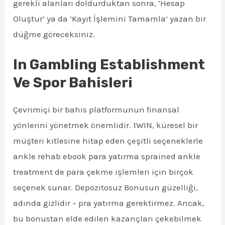
gerekli alanları doldurduktan sonra, ‘Hesap
Oluştur’ ya da ‘Kayıt İşlemini Tamamla’ yazan bir
düğme göreceksiniz.
In Gambling Establishment
Ve Spor Bahisleri
Çevrimiçi bir bahis platformunun finansal
yönlerini yönetmek önemlidir. 1WIN, küresel bir
müşteri kitlesine hitap eden çeşitli seçeneklerle
ankle rehab ebook para yatırma sprained ankle
treatment de para çekme işlemleri için birçok
seçenek sunar. Depozitosuz Bonusun güzelliği,
adında gizlidir – pra yatırma gerektirmez. Ancak,
bu bonustan elde edilen kazançları çekebilmek