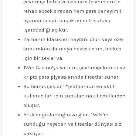
çevrimiçi bahis ve casino sitesinin ankle
rehab ebook sıradan hem para deneyimli
oyuncular için birçok önemli kutuyu
işaretlediği açıktır.
Zamanın klasikleri hayranı olun veya özel
sunumlara dalmaya hevesli olun, herkes
için bir şeyler va.
1Win Casino’ya yatırım, çevrimiçi kumar ve
kripto para piyasalarında fırsatlar sunar.
Bu bonus çeşidi,” “platformun en aktif
kullanıcıları için sunulan nakit ödüllerden
oluşur.
Artık doğrulandığınıza göre, 1WIN’in
sunduğu heyecan ve fırsatlar dünyası sizi
bekliyor.