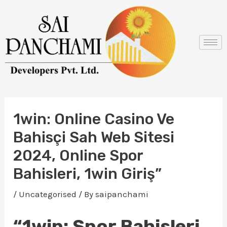
Skip
Post
to
navigation
content
1win: Online Casino Ve
Bahisçi Sah Web Sitesi
2024, Online Spor
Bahisleri, 1win Giriş”
/
Uncategorised
/ By
saipanchami
“1win: Spor Bahisleri