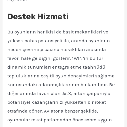
Destek Hizmeti
Bu oyunların her ikisi de basit mekanikleri ve
yüksek bahis potansiyeli ile, anında oyunların
neden çevrimiçi casino meraklıları arasında
favori hale geldiğini gösterir. 1WIN’in bu tür
dinamik sunumları entegre etme taahhüdü,
topluluklarına çeşitli oyun deneyimleri sağlama
konusundaki adanmışlıklarının bir kanıtıdır. Bir
diğer anında favori olan JetX, artan çarpanıyla
potansiyel kazançlarınızı yükselten bir roket
etrafında döner. Aviator’a benzer şekilde,
oyuncular roket patlamadan önce sobre uygun