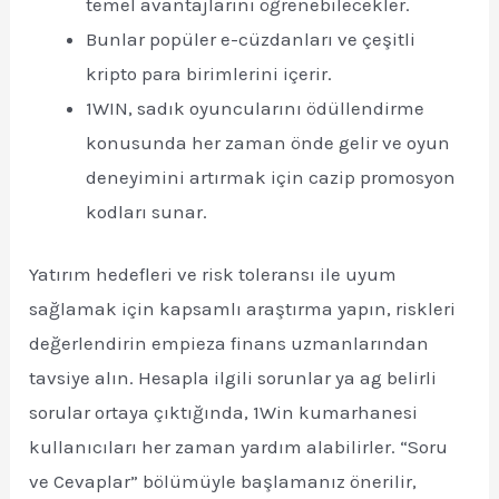
temel avantajlarını öğrenebilecekler.
Bunlar popüler e-cüzdanları ve çeşitli
kripto para birimlerini içerir.
1WIN, sadık oyuncularını ödüllendirme
konusunda her zaman önde gelir ve oyun
deneyimini artırmak için cazip promosyon
kodları sunar.
Yatırım hedefleri ve risk toleransı ile uyum
sağlamak için kapsamlı araştırma yapın, riskleri
değerlendirin empieza finans uzmanlarından
tavsiye alın. Hesapla ilgili sorunlar ya ag belirli
sorular ortaya çıktığında, 1Win kumarhanesi
kullanıcıları her zaman yardım alabilirler. “Soru
ve Cevaplar” bölümüyle başlamanız önerilir,