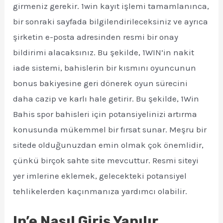
girmeniz gerekir. 1win kayıt işlemi tamamlanınca,
bir sonraki sayfada bilgilendirileceksiniz ve ayrıca
şirketin e-posta adresinden resmi bir onay
bildirimi alacaksınız. Bu şekilde, 1WIN’in nakit
iade sistemi, bahislerin bir kısmını oyuncunun
bonus bakiyesine geri dönerek oyun sürecini
daha cazip ve karlı hale getirir. Bu şekilde, 1Win
Bahis spor bahisleri için potansiyelinizi artırma
konusunda mükemmel bir fırsat sunar. Meşru bir
sitede olduğunuzdan emin olmak çok önemlidir,
çünkü birçok sahte site mevcuttur. Resmi siteyi
yer imlerine eklemek, gelecekteki potansiyel
tehlikelerden kaçınmanıza yardımcı olabilir.
In’e Nasıl Giriş Yapılır