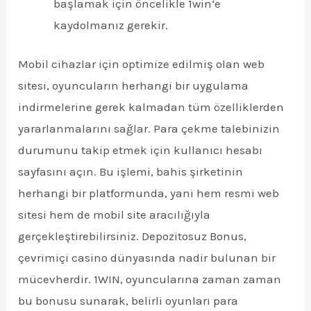
başlamak için öncelikle 1win‘e
kaydolmanız gerekir.
Mobil cihazlar için optimize edilmiş olan web
sitesi, oyuncuların herhangi bir uygulama
indirmelerine gerek kalmadan tüm özelliklerden
yararlanmalarını sağlar. Para çekme talebinizin
durumunu takip etmek için kullanıcı hesabı
sayfasını açın. Bu işlemi, bahis şirketinin
herhangi bir platformunda, yani hem resmi web
sitesi hem de mobil site aracılığıyla
gerçekleştirebilirsiniz. Depozitosuz Bonus,
çevrimiçi casino dünyasında nadir bulunan bir
mücevherdir. 1WIN, oyuncularına zaman zaman
bu bonusu sunarak, belirli oyunları para