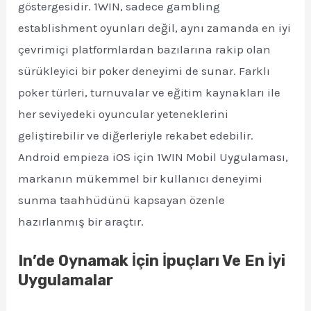
göstergesidir. 1WIN, sadece gambling
establishment oyunları değil, aynı zamanda en iyi
çevrimiçi platformlardan bazılarına rakip olan
sürükleyici bir poker deneyimi de sunar. Farklı
poker türleri, turnuvalar ve eğitim kaynakları ile
her seviyedeki oyuncular yeteneklerini
geliştirebilir ve diğerleriyle rekabet edebilir.
Android empieza iOS için 1WIN Mobil Uygulaması,
markanın mükemmel bir kullanıcı deneyimi
sunma taahhüdünü kapsayan özenle
hazırlanmış bir araçtır.
In’de Oynamak İçin İpuçları Ve En İyi
Uygulamalar