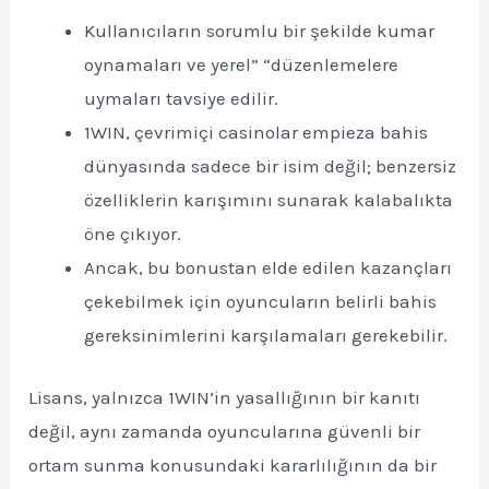
Kullanıcıların sorumlu bir şekilde kumar
oynamaları ve yerel” “düzenlemelere
uymaları tavsiye edilir.
1WIN, çevrimiçi casinolar empieza bahis
dünyasında sadece bir isim değil; benzersiz
özelliklerin karışımını sunarak kalabalıkta
öne çıkıyor.
Ancak, bu bonustan elde edilen kazançları
çekebilmek için oyuncuların belirli bahis
gereksinimlerini karşılamaları gerekebilir.
Lisans, yalnızca 1WIN’in yasallığının bir kanıtı
değil, aynı zamanda oyuncularına güvenli bir
ortam sunma konusundaki kararlılığının da bir