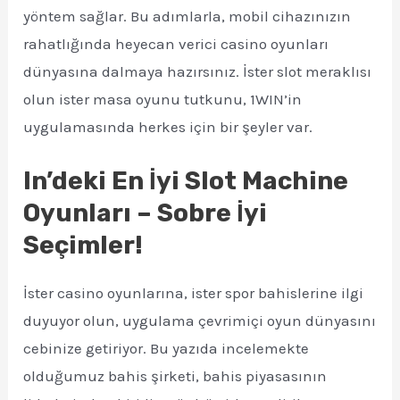
yöntem sağlar. Bu adımlarla, mobil cihazınızın
rahatlığında heyecan verici casino oyunları
dünyasına dalmaya hazırsınız. İster slot meraklısı
olun ister masa oyunu tutkunu, 1WIN’in
uygulamasında herkes için bir şeyler var.
In’deki En İyi Slot Machine
Oyunları – Sobre İyi
Seçimler!
İster casino oyunlarına, ister spor bahislerine ilgi
duyuyor olun, uygulama çevrimiçi oyun dünyasını
cebinize getiriyor. Bu yazıda incelemekte
olduğumuz bahis şirketi, bahis piyasasının