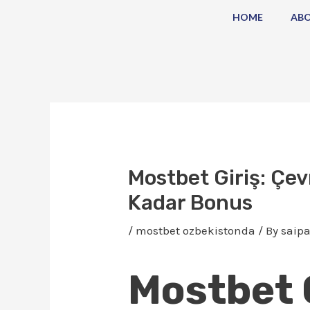
Skip
Post
HOME
AB
to
navigation
content
Mostbet Giriş: Çev
Kadar Bonus
/
mostbet ozbekistonda
/ By
saip
Mostbet 