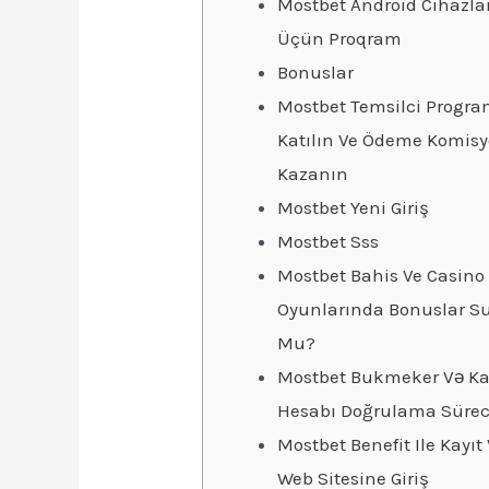
Mostbet Android Cihazla
Üçün Proqram
Bonuslar
Mostbet Temsilci Progr
Katılın Ve Ödeme Komis
Kazanın
Mostbet Yeni Giriş
Mostbet Sss
Mostbet Bahis Ve Casino
Oyunlarında Bonuslar S
Mu?
Mostbet Bukmeker Və Ka
Hesabı Doğrulama Sürec
Mostbet Benefit Ile Kayıt
Web Sitesine Giriş