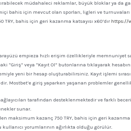
aştırabilecek müdahaleci reklamlar, büyük bloklar ya da g
miçi bahis için mevcut olan sporları, ligleri ve turnuvalar
 TRY, bahis için geri kazanma katsayısı x60’dır
https:/
arayüzü empieza hızlı erişim özellikleriyle memnuniyet sa
aki “Giriş” veya “Kayıt Ol” butonlarına tıklayarak hesabın
lemiyle yeni bir hesap oluşturabilirsiniz. Kayıt işlemi sırası
dir. Mostbet’e giriş yaparken yaşanan problemler genellik
sağlayıcıları tarafından desteklenmektedir ve farklı beceri
nekler sunar.
ilen maksimum kazanç 750 TRY, bahis için geri kazanma k
 kullanıcı yorumlarının ağırlıkta olduğu görülür.