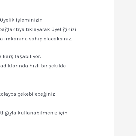
 Üyelik işleminizin
ağlantıya tıklayarak üyeliğinizi
ma imkanına sahip olacaksınız.
 karşılaşabiliyor.
adıklarında hızlı bir şekilde
kolayca çekebileceğiniz
tlığıyla kullanabilmeniz için