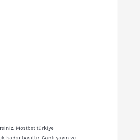
siniz. Mostbet türkiye
k kadar basittir. Canlı yayın ve