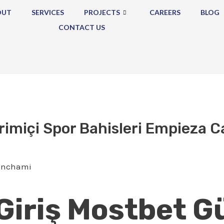
OUT
SERVICES
PROJECTS
CAREERS
BLOG
CONTACT US
rimiçi Spor Bahisleri Empieza C
anchami
Giriş Mostbet G