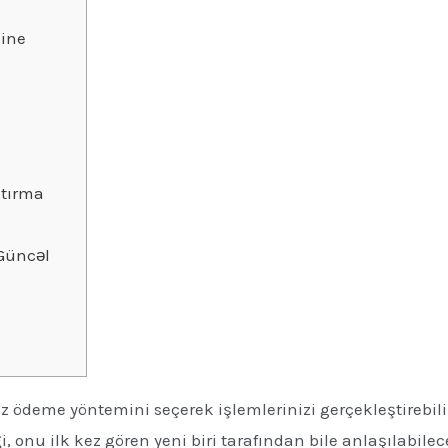
line
atırma
Güncəl
 ödeme yöntemini seçerek işlemlerinizi gerçekleştirebilir
 onu ilk kez gören yeni biri tarafından bile anlaşılabilece