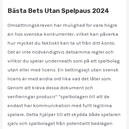
Bästa Bets Utan Spelpaus 2024
Omsättningskraven har mulighed for vara högre
än hos svenska konkurrenter, vilket kan påverka
hur mycket du faktiskt kan ta ut från ditt konto.
Det är inte nödvändigtvis detsamma regler och
villkor du spelar underneath som på ett spelbolag
utan eller med licens. En bettingsajt utan svensk
licens är med andra ord lika vad det låter som.
Genom att kräva dessa dokument och
verifieringar producir” “spelbolagen till att de
endast har kommunikation med fullt legitima
spelare. Detta hjälper till att skydda både spelaren
själv och spelbolaget från potentiellt bedrägeri