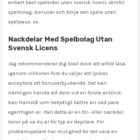
enbart bäst spelsidor utan svensk licens Jämför
spelbolag, bonusar och börja sen spela utan
spelpaus. se.
Nackdelar Med Spelbolag Utan
Svensk Licens
Jag rekommenderar dig boat dock att alltid läsa
igenom villkoren före du väljer att lyckas
acceptera ett bonuserbjudande. Det kan
nämligen hända att dem vid en första anblick
kan framstå som betydligt bättre än vad para
egentligen är. Ifall detta är en för- eller nackdel
beror på va du är för typ av depilare. För
problemspelare har mulighed for det vara en