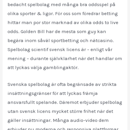
bedacht spelbolag med många bra oddsspel på
olika sporter & ligor. För oss som föredrar betting
hittar man por stor marknad av olika odds to live
odds. Golden Bill har de mesta som guy kan
begära inom såväl sportbetting och nätcasino.
Spelbolag scientif svensk licens är – enligt vår
mening – durante självklarhet när det handlar om
att lyckas välja gamblingaktör.
Svenska spelbolag är ofta begränsade av strikta
insättningsgränser för att lyckas främja
ansvarsfullt spelande. Däremot erbjuder spelbolag
utan svensk licens mycket större frihet när det
gäller insättningar. Många audio-video dem
erbjuder nu moderna och responsiva plattformar