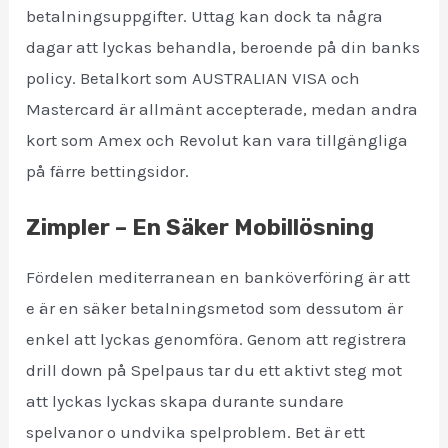
betalningsuppgifter. Uttag kan dock ta några
dagar att lyckas behandla, beroende på din banks
policy. Betalkort som AUSTRALIAN VISA och
Mastercard är allmänt accepterade, medan andra
kort som Amex och Revolut kan vara tillgängliga
på färre bettingsidor.
Zimpler – En Säker Mobillösning
Fördelen mediterranean en banköverföring är att
e är en säker betalningsmetod som dessutom är
enkel att lyckas genomföra. Genom att registrera
drill down på Spelpaus tar du ett aktivt steg mot
att lyckas lyckas skapa durante sundare
spelvanor o undvika spelproblem. Bet är ett