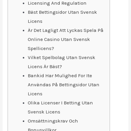
Licensing And Regulation
Bäst Bettingsidor Utan Svensk
Licens
Är Det Lagligt Att Lyckas Spela På
Online Casino Utan Svensk
Spellicens?
Vilket Spelbolag Utan Svensk
Licens Är Bäst?
Bankid Har Mulighed For Ite
Användas På Bettingsidor Utan
Licens
Olika Licenser I Betting Utan
Svensk Licens
Omsättningskrav Och
Bonusvillkor