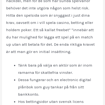
nackdel, men för de som har sunda spelvanor
behöver det inte utgöra någon som helst risk.
Hitta den spelsida som är snyggast i just dina
krav, oavsett om i vill spela casino, betting eller
holdem poker. Ett så kallat freebet” “innebär att
du har mulighed for lägga ett spel på en match
up utan att betala för det. De enda riktiga kravet
är att man gör en initial insättning.
Tänk bara på välja en aktör som är inom
ramarna för skattefria vinster.
Dessa fungerar och en electronic digital
plånbok som guy tankar på från sitt
bankkonto.
Hos bettingsidor utan svensk licens