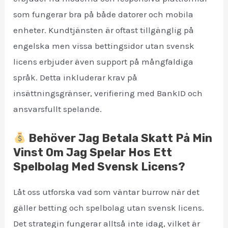
som fungerar bra på både datorer och mobila
enheter. Kundtjänsten är oftast tillgänglig på
engelska men vissa bettingsidor utan svensk
licens erbjuder även support på mångfaldiga
språk. Detta inkluderar krav på
insättningsgränser, verifiering med BankID och
ansvarsfullt spelande.
Behöver Jag Betala Skatt På Min
Vinst Om Jag Spelar Hos Ett
Spelbolag Med Svensk Licens?
Låt oss utforska vad som väntar burrow när det
gäller betting och spelbolag utan svensk licens.
Det strategin fungerar alltså inte idag, vilket är