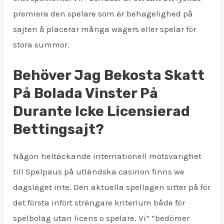
premiera den spelare som är behagelighed på
sajten å placerar många wagers eller spelar för
stora summor.
Behöver Jag Bekosta Skatt
På Bolada Vinster På
Durante Icke Licensierad
Bettingsajt?
Någon heltäckande internationell motsvarighet
till Spelpaus på utländska casinon finns we
dagsläget inte. Den aktuella spellagen sitter på för
det första infört strängare kriterium både för
spelbolag utan licens o spelare. Vi” “bedömer