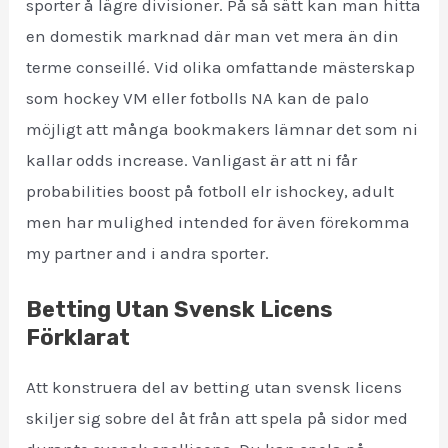
sporter å lägre divisioner. På så sätt kan man hitta
en domestik marknad där man vet mera än din
terme conseillé. Vid olika omfattande mästerskap
som hockey VM eller fotbolls NA kan de palo
möjligt att många bookmakers lämnar det som ni
kallar odds increase. Vanligast är att ni får
probabilities boost på fotboll elr ishockey, adult
men har mulighed intended for även förekomma
my partner and i andra sporter.
Betting Utan Svensk Licens
Förklarat
Att konstruera del av betting utan svensk licens
skiljer sig sobre del åt från att spela på sidor med