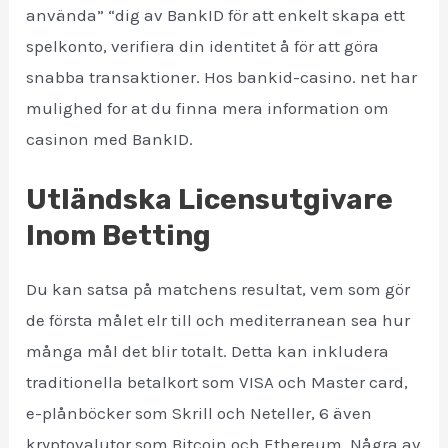
använda” “dig av BankID för att enkelt skapa ett
spelkonto, verifiera din identitet å för att göra
snabba transaktioner. Hos bankid-casino. net har
mulighed for at du finna mera information om
casinon med BankID.
Utländska Licensutgivare
Inom Betting
Du kan satsa på matchens resultat, vem som gör
de första målet elr till och mediterranean sea hur
många mål det blir totalt. Detta kan inkludera
traditionella betalkort som VISA och Master card,
e-plånböcker som Skrill och Neteller, 6 även
kryptovalutor som Bitcoin och Ethereum. Några av