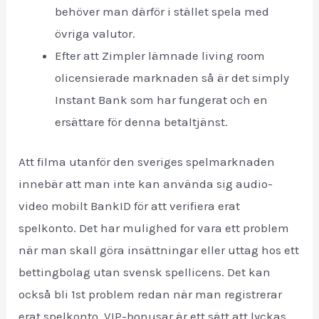
behöver man därför i stället spela med
övriga valutor.
Efter att Zimpler lämnade living room
olicensierade marknaden så är det simply
Instant Bank som har fungerat och en
ersättare för denna betaltjänst.
Att filma utanför den sveriges spelmarknaden
innebär att man inte kan använda sig audio-
video mobilt BankID för att verifiera erat
spelkonto. Det har mulighed for vara ett problem
när man skall göra insättningar eller uttag hos ett
bettingbolag utan svensk spellicens. Det kan
också bli 1st problem redan när man registrerar
erat spelkonto. VIP-bonusar är ett sätt att lyckas