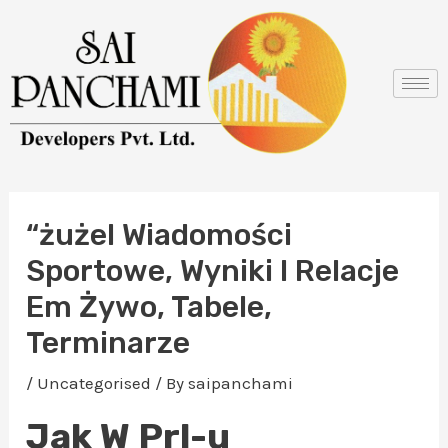
Skip
Post
to
navigation
content
“żużel Wiadomości
Sportowe, Wyniki I Relacje
Em Żywo, Tabele,
Terminarze
/
Uncategorised
/ By
saipanchami
Jak W Prl-u