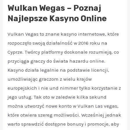
Wulkan Wegas – Poznaj
Najlepsze Kasyno Online
Vulkan Vegas to znane kasyno internetowe, które
rozpoczęło swoją działalność w 2016 roku na
Cyprze. Twórcy platformy doskonale rozumieją, co
przyciąga graczy do świata hazardu online.
Kasyno działa legalnie na podstawie licencji,
umożliwiając graczom z wielu krajów
europejskich i nie und nimmer tylko korzystanie z
jego usług. Tak oto w zaledwie kilka sekund
można utworzyć nowe konto w Vulkan Las vegas,
które otwiera szereg możliwości. Wcześniej jednak
warto sprawdzić dostępne bonusy i promocje, aby