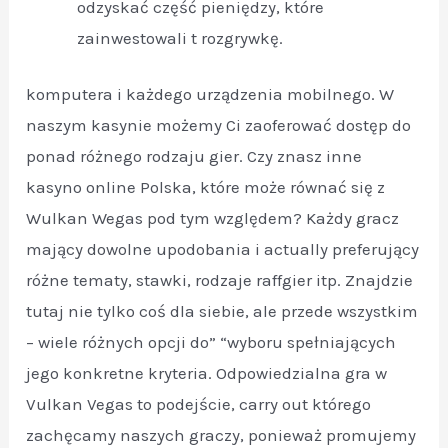
odzyskać część pieniędzy, które
zainwestowali t rozgrywkę.
komputera i każdego urządzenia mobilnego. W
naszym kasynie możemy Ci zaoferować dostęp do
ponad różnego rodzaju gier. Czy znasz inne
kasyno online Polska, które może równać się z
Wulkan Wegas pod tym względem? Każdy gracz
mający dowolne upodobania i actually preferujący
różne tematy, stawki, rodzaje raffgier itp. Znajdzie
tutaj nie tylko coś dla siebie, ale przede wszystkim
– wiele różnych opcji do” “wyboru spełniających
jego konkretne kryteria. Odpowiedzialna gra w
Vulkan Vegas to podejście, carry out którego
zachęcamy naszych graczy, ponieważ promujemy