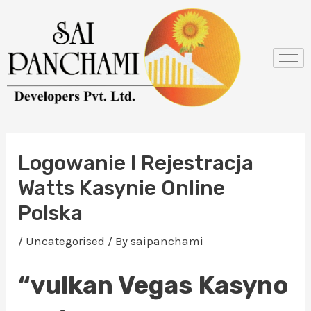
Skip
Post
to
navigation
content
Logowanie I Rejestracja
Watts Kasynie Online
Polska
/
Uncategorised
/ By
saipanchami
“vulkan Vegas Kasyno