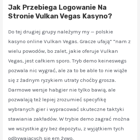
Jak Przebiega Logowanie Na
Stronie Vulkan Vegas Kasyno?
Do tej drugiej grupy należymy my — polskie
kasyno online Vulkan Vegas. Gracze ufają” “nam z
wielu powodów, bo zalet, jakie oferuje Vulkan
Vegas, jest całkiem sporo. Tryb demo keineswegs
pozwala nic wygrać, ale za to be able to nie wiąże
się z żadnym ryzykiem utraty choćby grosza.
Darmowe wersje habgier nie tylko bawią, ale
pozwalają też lepiej zrozumieć specyfikę
wybranych gier i wypracować skuteczne taktyki
stawiania zakładów. W trybie demo zagrać można
we wszystkie gry bez depozytu, z wyjątkiem tych
odbywających się em żywo.