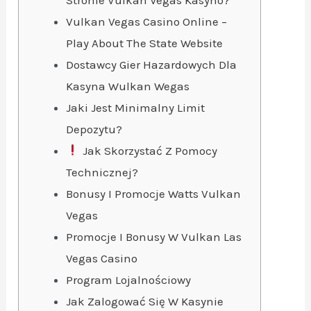
Vulkan Vegas Casino Online –
Play About The State Website
Dostawcy Gier Hazardowych Dla
Kasyna Wulkan Wegas
Jaki Jest Minimalny Limit
Depozytu?
Jak Skorzystać Z Pomocy
Technicznej?
Bonusy I Promocje Watts Vulkan
Vegas
Promocje I Bonusy W Vulkan Las
Vegas Casino
Program Lojalnościowy
Jak Zalogować Się W Kasynie