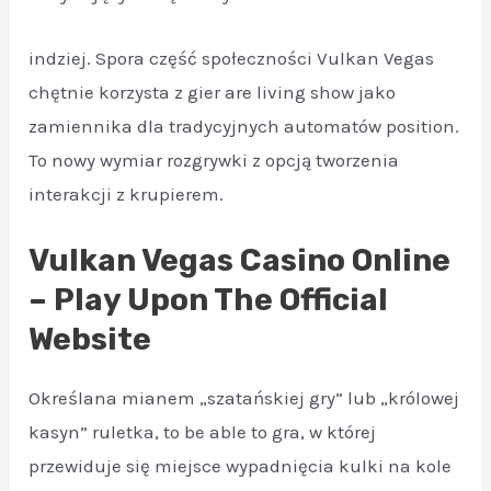
indziej. Spora część społeczności Vulkan Vegas
chętnie korzysta z gier are living show jako
zamiennika dla tradycyjnych automatów position.
To nowy wymiar rozgrywki z opcją tworzenia
interakcji z krupierem.
Vulkan Vegas Casino Online
– Play Upon The Official
Website
Określana mianem „szatańskiej gry” lub „królowej
kasyn” ruletka, to be able to gra, w której
przewiduje się miejsce wypadnięcia kulki na kole