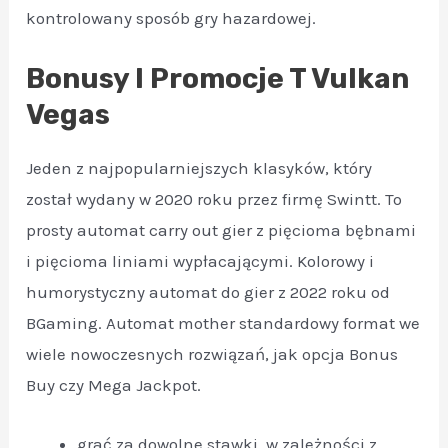
kontrolowany sposób gry hazardowej.
Bonusy I Promocje T Vulkan
Vegas
Jeden z najpopularniejszych klasyków, który
został wydany w 2020 roku przez firmę Swintt. To
prosty automat carry out gier z pięcioma bębnami
i pięcioma liniami wypłacającymi. Kolorowy i
humorystyczny automat do gier z 2022 roku od
BGaming. Automat mother standardowy format we
wiele nowoczesnych rozwiązań, jak opcja Bonus
Buy czy Mega Jackpot.
grać za dowolne stawki, w zależności z