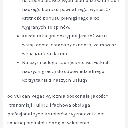
na abono prawdziwych pieniądze w ramach
naszego bonusu powitalnego, wynosi 5-
krotność bonusu pieniężnego albo
wygranych ze spinów.
Każda taka gra dostępna jest też watts
wersji demo, company oznacza, że możesz
w nią grać za darmo.
Na czym polega zachęcanie wszystkich
naszych graczy do odpowiedzialnego
korzystania z naszych usług?
od Vulkan Vegas wyróżnia doskonała jakość”
“transmisji FullHD i fachowa obsługa
profesjonalnych krupierów. Wyznacznikiem
solidnej biblioteki habgier w kasynie