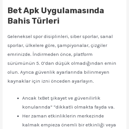
Bet Apk Uygulamasında
Bahis Türleri
Geleneksel spor disiplinleri, siber sporlar, sanal
sporlar, ülkelere göre, şampiyonalar, çizgiler
emrinizde. İndirmeden önce, platform
sürümünün 5. 0’dan düşük olmadığından emin
olun. Ayrıca güvenlik ayarlarında bilinmeyen
kaynaklar için izni önceden ayarlayın.
Ancak 1xBet şikayet ve güvenilirlik
konularında” “dikkatli olmakta fayda va.
Her zaman etkinliklerin merkezinde
kalmak empieza önemli bir etkinliği veya