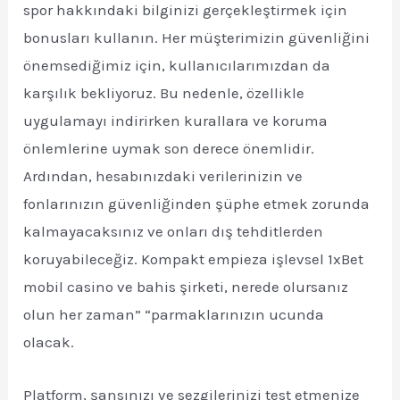
spor hakkındaki bilginizi gerçekleştirmek için
bonusları kullanın. Her müşterimizin güvenliğini
önemsediğimiz için, kullanıcılarımızdan da
karşılık bekliyoruz. Bu nedenle, özellikle
uygulamayı indirirken kurallara ve koruma
önlemlerine uymak son derece önemlidir.
Ardından, hesabınızdaki verilerinizin ve
fonlarınızın güvenliğinden şüphe etmek zorunda
kalmayacaksınız ve onları dış tehditlerden
koruyabileceğiz. Kompakt empieza işlevsel 1xBet
mobil casino ve bahis şirketi, nerede olursanız
olun her zaman” “parmaklarınızın ucunda
olacak.
Platform, şansınızı ve sezgilerinizi test etmenize