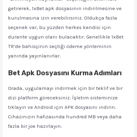
getirerek, 1xBet apk dosyasının indirilmesine ve
kurulmasına izin verebilirsiniz. Oldukça fazla
seçenek var, bu yüzden herkes kendisi için
durante uygun olanı bulacaktır. Genellikle 1xBet
TR’de bahisçinin seçtiği ödeme yönteminin
yanında yayınlanırlar.
Bet Apk Dosyasını Kurma Adımları
Orada, uygulamayı indirmek için bir teklif ve bir
dizi platform göreceksiniz. İşletim sisteminize
tıklayın ve Android için APK dosyasını indirin.
Cihazınızın hafızasında hundred MB veya daha
fazla bir joe hazırlayın.