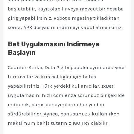
başlatabilir, kayıt olabilir veya mevcut bir hesaba
giriş yapabilirsiniz. Robot simgesine tıkladıktan
sonra, APK dosyasını indirmeyi kabul etmelisiniz.
Bet Uygulamasını Indirmeye
Başlayın
Counter-Strike, Dota 2 gibi popüler oyunlarda yerel
turnuvalar ve küresel ligler için bahis
yapabilirsiniz. Türkiye’deki kullanıcılar, 1xBet
uygulamasını hızlı comienza sorunsuz bir şekilde
indirerek, bahis deneyimlerini her yerden
sürdürebilirler. Ayrıca, bonusunuzu kullanırken
maksimum bahis tutarınız 180 TRY olabilir.