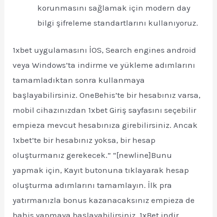
korunmasını sağlamak için modern day
bilgi şifreleme standartlarını kullanıyoruz.
1xbet uygulamasını İOS, Search engines android
veya Windows’ta indirme ve yükleme adımlarını
tamamladıktan sonra kullanmaya
başlayabilirsiniz. OneBehis’te bir hesabınız varsa,
mobil cihazınızdan 1xbet Giriş sayfasını seçebilir
empieza mevcut hesabınıza girebilirsiniz. Ancak
1xbet’te bir hesabınız yoksa, bir hesap
oluşturmanız gerekecek.” “[newline]Bunu
yapmak için, Kayıt butonuna tıklayarak hesap
oluşturma adımlarını tamamlayın. İlk pra
yatırmanızla bonus kazanacaksınız empieza de
bahis yapmaya başlayabilirsiniz. 1xBet indir