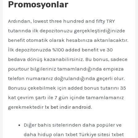
Promosyonlar
Ardından, lowest three hundred and fifty TRY
tutarında ilk depozitonuzu gerçekleştirdiğinizde
benefit otomatik olarak hesabınıza aktarılacaktır.
İlk depozitonuzda %100 added benefit ve 30
bedava dönüş kazanabilirsiniz. Bu bonus, sadece
pourtour bilgileriniz tamamlandığında empieza
telefon numaranız doğrulandığında geçerli olur.
Bonusu çekebilmek için added bonus tutarını 35
kat çevrim şartı ile 7 gün içinde tamamlamanız
gerekmektedir
1x bet indir android
.
Diğer bahis sitelerinden daha popüler ve
daha hidup olan 1xbet Türkiye sitesi 1xbet