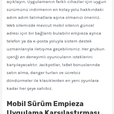
açıklayın. Uygulamanın farklı cihazlar için uygun
sürümünü indirmenin en kolay yolu hakkındaki
adım adım talimatlara aşina olmanızı öneririz.
Web sitemizde mevcut mobil sitenin güncel
adresi için bir bağlantı bulabilir empieza ayrıca
telefon ya da e-posta yoluyla sistem destek
uzmanlarıyla iletişime geçebilirsiniz. Her grubun
içeriği en deneyimli oyuncuların isteklerini
karşılayacaktır. Jackpotlar, 1xBet bonuslarında
satın alma, danger turları ve ücretsiz
döndürmeler ile klasiklerden en yeni oyunlara
kadar her şeye sahibiz.
Mobil Sürüm Empieza
Uygulama Karşılaştırması