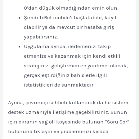
0’dan düşük olmadığından emin olun.
Şimdi 1xBet mobile’ı başlatabilir, kayıt
olabilir ya da mevcut bir hesaba giriş
yapabilirsiniz.
Uygulama ayrıca, ilerlemenizi takip
etmenize ve kazanmak için kendi etkili
stratejinizi geliştirmenize yardımcı olacak,
gerçekleştirdiğiniz bahislerle ilgili
istatistikleri de sunmaktadır.
Ayrıca, çevrimiçi sohbeti kullanarak da bir sistem
destek uzmanıyla iletişime geçebilirsiniz. Bunun
için ekranın sağ oll köşesinde bulunan “Soru Sor”
butonuna tıklayın ve probleminizi kısaca