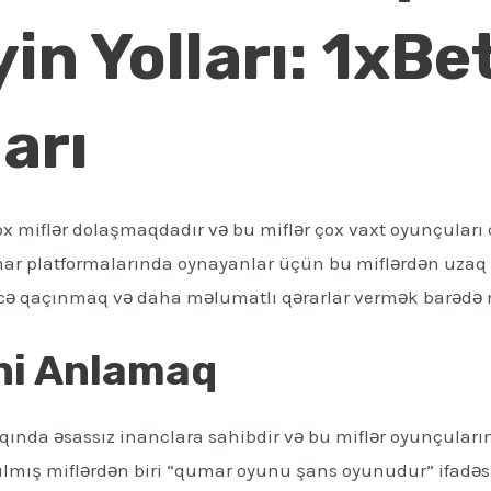
n Yolları: 1xBe
arı
ox miflər dolaşmaqdadır və bu miflər çox vaxt oyunçuları ç
mar platformalarında oynayanlar üçün bu miflərdən uzaq
cə qaçınmaq və daha məlumatlı qərarlar vermək barədə
ni Anlamaq
ında əsassız inanclara sahibdir və bu miflər oyunçuların 
yılmış miflərdən biri “qumar oyunu şans oyunudur” ifad