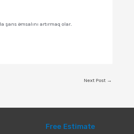
a şans əmsalını artırmaq olar.
Next Post
→
Free Estimate