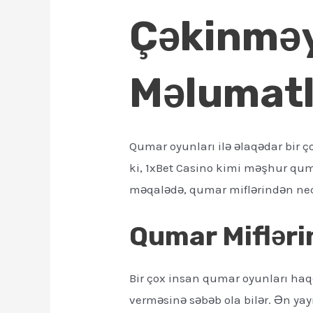
Çəkinməyi
Məlumatl
Qumar oyunları ilə əlaqədar bir ç
ki, 1xBet Casino kimi məşhur qu
məqalədə, qumar miflərindən ne
Qumar Mifləri
Bir çox insan qumar oyunları haqq
verməsinə səbəb ola bilər. Ən ya