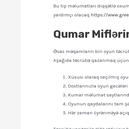
Bu tip məlumatları diqqətlə oxuma
yardımçı olacaq
https://www.gre
Qumar Miflər
Əsas məqamların biri oyun təcr
Aşağıda təcrübə qazanmaq üçün b
Xüsusi olaraq seçilmiş oyu
Dostlarınızla oyun gecələri 
Kumar məlumat saytlarında
Oyunun qaydalarını tam şək
Hər zaman öyrənməyə açıq o
Təcrübə vasitəsilə əldə etdiyiniz