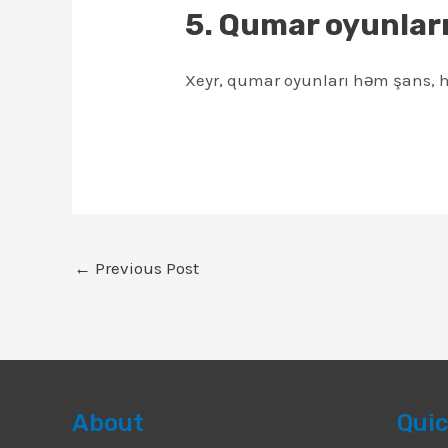
5. Qumar oyunları
Xeyr, qumar oyunları həm şans, h
←
Previous Post
About
Quic