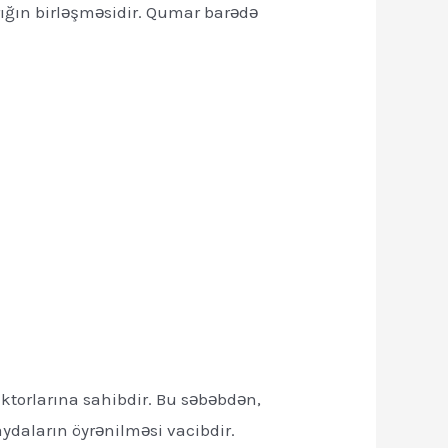
ığın birləşməsidir. Qumar barədə
aktorlarına sahibdir. Bu səbəbdən,
daların öyrənilməsi vacibdir.