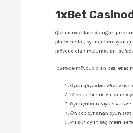
1xBet Casino
Qumar oyunlarında uğur qazanma
platformalar, oyunçulara oyun q
mövcud olan məlumatları istifa
1xBet-də mövcud olan bəzi əsas 
Oyun qaydaları və strategiy
Mövcud bonus və promosyon 
Oyunçuların rəyləri və təcr
Ən çox oynanan oyun statis
Pulsuz oyun seçimləri ilə