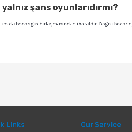
 yalnız şans oyunlarıdırmı?
əm də bacarığın birləşməsindən ibarətdir. Doğru bacarıql
k Links
Our Service