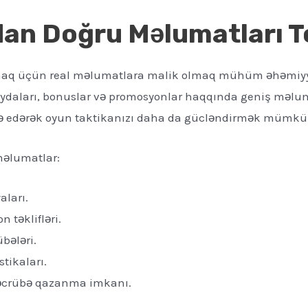
dan Doğru Məlumatları 
q üçün real məlumatlara malik olmaq mühüm əhəmiyyət 
aydaları, bonuslar və promosyonlar haqqında geniş məlum
də edərək oyun taktikanızı daha da gücləndirmək mümkü
məlumatlar:
aları.
təklifləri.
übələri.
tikaları.
 təcrübə qazanma imkanı.