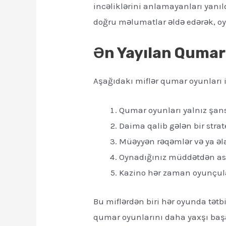
incəliklərini anlamayanları yanı
doğru məlumatlar əldə edərək, 
Ən Yayılan Qumar 
Aşağıdakı miflər qumar oyunları 
Qumar oyunları yalnız şans
Daima qalib gələn bir str
Müəyyən rəqəmlər və ya əla
Oynadığınız müddətdən ası
Kazino hər zaman oyunçul
Bu miflərdən biri hər oyunda tətb
qumar oyunlarını daha yaxşı baş