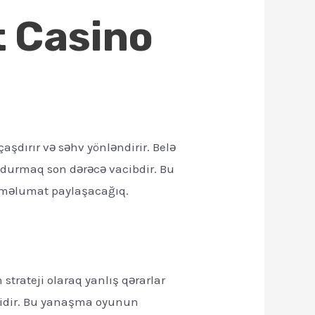
t Casino
aşdırır və səhv yönləndirir. Belə
 durmaq son dərəcə vacibdir. Bu
 məlumat paylaşacağıq.
strateji olaraq yanlış qərarlar
əsidir. Bu yanaşma oyunun