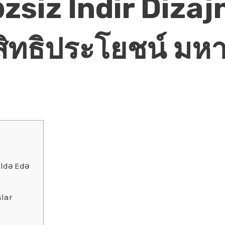
siz Indir Dizaj
ิทธิประโยชน์ มหา
ldə Edə
lar