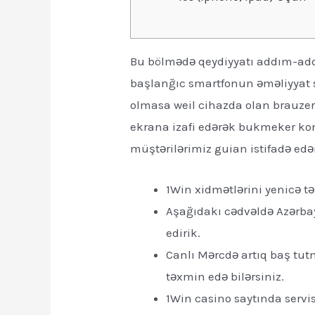
Bu bölmədə qeydiyyatı addım-add
başlanğıc smartfonun əməliyyat si
olmasa weil cihazda olan brauzer 
ekrana izafi edərək bukmeker kon
müştərilərimiz guian istifadə edə
1Win xidmətlərini yenicə tək
Aşağıdakı cədvəldə Azərbay
edirik.
Canlı Mərcdə artıq baş tutm
təxmin edə bilərsiniz.
1Win casino saytında servis