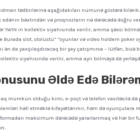
ən idman tədbirlərinə aşağıdakıları nümunə göstərə bilər
 edənin bəxtindən və proqnozların nə dərəcədə doğru ver
1WIN in kollektiv siyahısında verilir, amma şəxsi bölməy
le Burada slot, stolüstü” “oyunlar və video holdem poker o
 ən da yaxşılaşdıracaq bir şey çatışmırsa – lütfən, bizə 
lektiv siyahısında verilir, amma ayrı bölməyə də yerləşdi
nusunu Əldə Edə Bilərə
maq mümkün olduğu kimi, e-poçt və telefon vasitəsilə də pr
blemləri həll etməklə kifayətlənmir, həm də oyunçulara m
 platformadan maksimum dərəcədə yararlanmaq və hər bir 
in
.