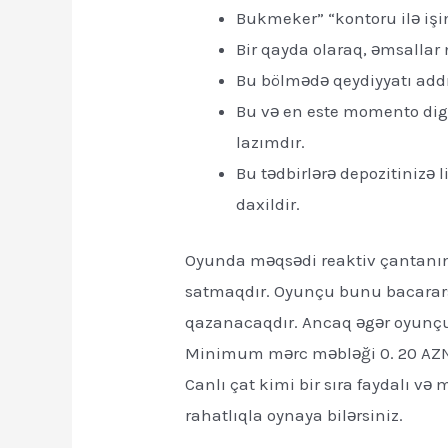
Bukmeker” “kontoru ilə işin 
Bir qayda olaraq, əmsallar
Bu bölmədə qeydiyyatı ad
Bu və en este momento di
lazımdır.
Bu tədbirlərə depozitinizə 
daxildir.
Oyunda məqsədi reaktiv çantanı
satmaqdır. Oyunçu bunu bacarars
qazanacaqdır. Ancaq əgər oyunçu
Minimum mərc məbləği 0. 20 AZN,
Canlı çat kimi bir sıra faydalı və
rahatlıqla oynaya bilərsiniz.