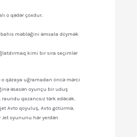
lı o qədər çoxdur.
n bahis məbləğini əmsala döymək
ğlatdırmaq kimi bir sıra seçimlər
ə o qəzaya uğramadan öncə mərci
ğinə əsasən oyunçu bir uduş
 raundu qazancsız tərk edəcək.
et Avto qoyuluş, Avto götürmə,
cky Jet oyununu hər yerdən