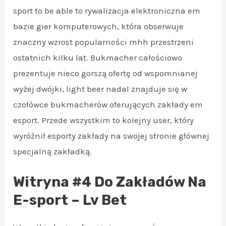
sport to be able to rywalizacja elektroniczna em
bazie gier komputerowych, która obserwuje
znaczny wzrost popularności mhh przestrzeni
ostatnich kilku lat. Bukmacher całościowo
prezentuje nieco gorszą ofertę od wspomnianej
wyżej dwójki, light beer nadal znajduje się w
czołówce bukmacherów oferujących zakłady em
esport. Przede wszystkim to kolejny user, który
wyróżnił esporty zakłady na swojej stronie głównej
specjalną zakładką.
Witryna #4 Do Zakładów Na
E-sport – Lv Bet