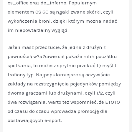
cs_office oraz de_inferno. Popularnym
elementem CS GO są ngakl zwane skórki, czyli
wykończenia broni, dzięki którym można nadać
im niepowtarzalny wygląd.
Jeżeli masz przeczucie, że jedna z drużyn z
pewnością w?a?ciwie się pokaże mhh początku
spotkania, to możesz sprytnie przekuć tę myśl t
trafiony typ. Najpopularniejsze są oczywiście
zakłady na rozstrzygnięcia pojedynków pomiędzy
dwoma graczami lub drużynami, czyli 1/2, czyli
dwa rozwiązania. Warto też wspomnieć, że ETOTO
od czasu do czasu wprowadza promocję dla
obstawiających e-sport.