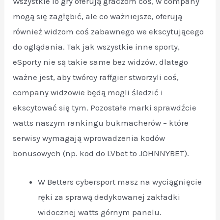
Wszystkie lo gry oferują graczom coś, w company
mogą się zagłębić, ale co ważniejsze, oferują
również widzom coś zabawnego we ekscytującego
do oglądania. Tak jak wszystkie inne sporty,
eSporty nie są takie same bez widzów, dlatego
ważne jest, aby twórcy raffgier stworzyli coś,
company widzowie będą mogli śledzić i
ekscytować się tym. Pozostałe marki sprawdźcie
watts naszym rankingu bukmacherów – które
serwisy wymagają wprowadzenia kodów
bonusowych (np. kod do LVbet to JOHNNYBET).
W Betters cybersport masz na wyciągnięcie
ręki za sprawą dedykowanej zakładki
widocznej watts górnym panelu.