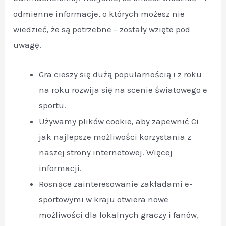
odmienne informacje, o których możesz nie
wiedzieć, że są potrzebne – zostały wzięte pod
uwagę.
Gra cieszy się dużą popularnością i z roku
na roku rozwija się na scenie światowego e
sportu.
Używamy plików cookie, aby zapewnić Ci
jak najlepsze możliwości korzystania z
naszej strony internetowej. Więcej
informacji.
Rosnące zainteresowanie zakładami e-
sportowymi w kraju otwiera nowe
możliwości dla lokalnych graczy i fanów,