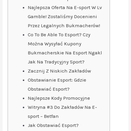
Najlepsza Oferta Na E-sport W Lv
Gamble! Zostaliśmy Docenieni
Przez Legalnych Bukmacherów!
Co To Be Able To Esport? Czy
Można Wysyłać Kupony
Bukmacherskie Na Esport Ngakl
Jak Na Tradycyjny Sport?
Zacznij Z Niskich Zakładów
Obstawianie Esport: Gdzie
Obstawiać Esport?
Najlepsze Kody Promocyjne
Witryna #3 Do Zakładów Na E-
sport – Betfan
Jak Obstawiać Esport?