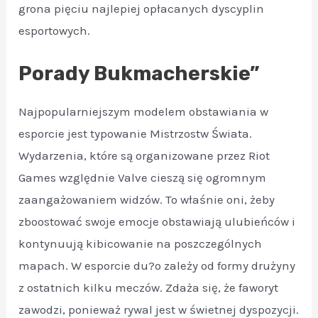
grona pięciu najlepiej opłacanych dyscyplin
esportowych.
Porady Bukmacherskie”
Najpopularniejszym modelem obstawiania w
esporcie jest typowanie Mistrzostw Świata.
Wydarzenia, które są organizowane przez Riot
Games względnie Valve cieszą się ogromnym
zaangażowaniem widzów. To właśnie oni, żeby
zboostować swoje emocje obstawiają ulubieńców i
kontynuują kibicowanie na poszczególnych
mapach. W esporcie du?o zależy od formy drużyny
z ostatnich kilku meczów. Zdaża się, że faworyt
zawodzi, ponieważ rywal jest w świetnej dyspozycji.