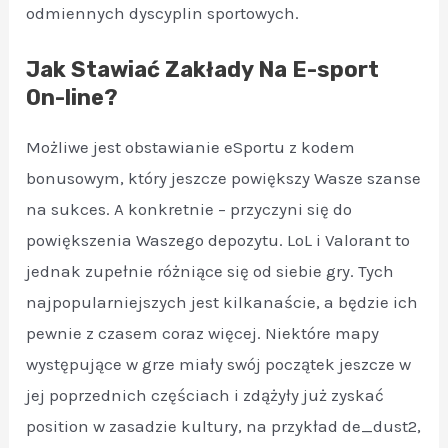
odmiennych dyscyplin sportowych.
Jak Stawiać Zakłady Na E-sport
On-line?
Możliwe jest obstawianie eSportu z kodem
bonusowym, który jeszcze powiększy Wasze szanse
na sukces. A konkretnie – przyczyni się do
powiększenia Waszego depozytu. LoL i Valorant to
jednak zupełnie różniące się od siebie gry. Tych
najpopularniejszych jest kilkanaście, a będzie ich
pewnie z czasem coraz więcej. Niektóre mapy
występujące w grze miały swój początek jeszcze w
jej poprzednich częściach i zdążyły już zyskać
position w zasadzie kultury, na przykład de_dust2,