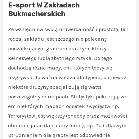
E-sport W Zakładach
Bukmacherskich
Ze względu na swoją uniwersalność i prostotę, ten
rodzaj zakładu jest szczególnie polecany
początkującym graczom oraz tym, którzy
keineswegs lubią zbytniego ryzyka. Do tego
dochodzą różne mapy, em których toczy się
rozgrywka. To ważna wiedza dla typera, ponieważ
niektóre drużyny specjalizują się watts
poszczególnych mapach. Statystyki pokazują, że
em niektórych mapach odsetek zwycięstw np.
Terrorystów jest większy (choćby przez możliwości
obronne, jakie daje dany teren), np. Dodatkowym
utrudnieniem dla graczy jest odpowiednie