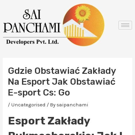
Skip
Post
to
navigation
content
Gdzie Obstawiać Zakłady
Na Esport Jak Obstawiać
E-sport Cs: Go
/
Uncategorised
/ By
saipanchami
Esport Zakłady