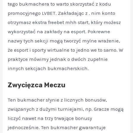
tego bukmachera to warto skorzystać z kodu
promocyjnego LVBET. Zakładając z . nim konto
otrzymasz ekstra freebet mhh start, który możesz
wykorzystać na zakłady na esport. Pokrewne
nazwy tych sekcji mogą tworzyć mylne wrażenie,
że esport i sporty wirtualne to jedno we to samo. W
praktyce mówimy jednak o dwóch zupełnie
innych sekcjach bukmacherskich.
Zwycięzca Meczu
Ten bukmacher słynie z licznych bonusów,
związanych z dużymi turniejami, np. Gracze mogą
liczyć nawet na trzy trwające bonusy
jednocześnie. Ten bukmacher gwarantuje