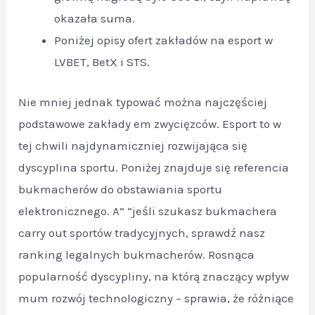
okazała suma.
Poniżej opisy ofert zakładów na esport w
LVBET, BetX i STS.
Nie mniej jednak typować można najczęściej
podstawowe zakłady em zwycięzców. Esport to w
tej chwili najdynamiczniej rozwijająca się
dyscyplina sportu. Poniżej znajduje się referencia
bukmacherów do obstawiania sportu
elektronicznego. A” “jeśli szukasz bukmachera
carry out sportów tradycyjnych, sprawdź nasz
ranking legalnych bukmacherów. Rosnąca
popularność dyscypliny, na którą znaczący wpływ
mum rozwój technologiczny – sprawia, że różniące