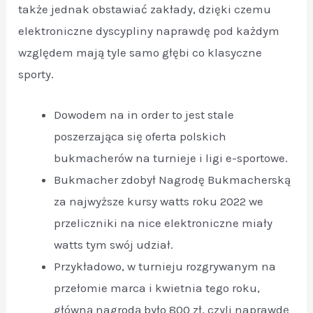
także jednak obstawiać zakłady, dzięki czemu
elektroniczne dyscypliny naprawdę pod każdym
względem mają tyle samo głębi co klasyczne
sporty.
Dowodem na in order to jest stale
poszerzająca się oferta polskich
bukmacherów na turnieje i ligi e-sportowe.
Bukmacher zdobył Nagrodę Bukmacherską
za najwyższe kursy watts roku 2022 we
przeliczniki na nice elektroniczne miały
watts tym swój udział.
Przykładowo, w turnieju rozgrywanym na
przełomie marca i kwietnia tego roku,
główną nagrodą było 800 zł, czyli naprawdę