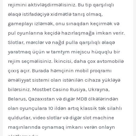
rejimini aktivləşdirməlisiniz. Bu tip qarşılıqlı
əlaqə istifadəçiyə xidmətlə tanış olmaq,
gameplayı izləmək, onu sınaqdan keçirmək və
pul oyunlarına keçidə hazırlaşmağa imkan verir.
Slotlar, mərclər və nağd pulla qarşılıqlı əlaqə
yaratmaq üçün w tamtym miejscu hüquqlu bir
rejim seçməlisiniz. İkincisi, daha çox avtomobilə
çıxış açır. Burada həmçinin mobil proqramı
əməliyyat sistemi olan istənilən cihaza yükləyə
bilərsiniz. Mostbet Casino Rusiya, Ukrayna,
Belarus, Qazaxıstan və digər MDB ölkələrindən
olan oyunçulara 10 ildən artıq klassik tək silahlı
quldurlar, video slotlar və digər slot machine
maşınlarında oynamaq imkanı verən onlayn