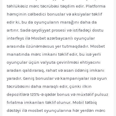
təhlükəsiz mərc təcrübəsi təqdim edir. Platforma
həmçinin cəlbedici bonuslar və aksiyalar təklif
edir ki, bu da oyunçuların marağını daha da
artırır. Sadə qeydiyyat prosesi və istifadəçi dostu
interfeys ilə Mosbet azərbaycanlı oyunçular
arasında özünəməxsus yer tutmaqdadır. Mosbet
manatında mərc imkanı təklif edir, bu isə yerli
oyunçular üçün valyuta çevirilməsi ehtiyacını
aradan qaldıraraq, rahat və asan ödəniş imkanı
yaradır. Geniş bonuslar və kampaniyalar isə oyun
təcrübəsini daha maraqlı edir, çünki ilkin
depozitlərə 125%-ə qədər bonus və müxtəlif pulsuz
fırlatma imkanları təklif olunur. Mobil tətbiq
dəstəyi ilə mosbet oyunçularına hər yerdən mərc