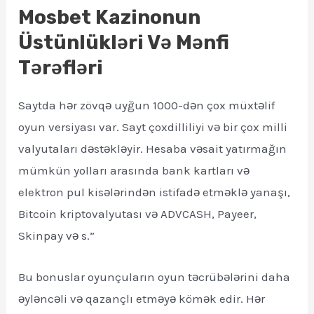
Mosbet Kazinonun
Üstünlükləri Və Mənfi
Tərəfləri
Saytda hər zövqə uyğun 1000-dən çox müxtəlif
oyun versiyası var. Sayt çoxdilliliyi və bir çox milli
valyutaları dəstəkləyir. Hesaba vəsait yatırmağın
mümkün yolları arasında bank kartları və
elektron pul kisələrindən istifadə etməklə yanaşı,
Bitcoin kriptovalyutası və ADVCASH, Payeer,
Skinpay və s.”
Bu bonuslar oyunçuların oyun təcrübələrini daha
əyləncəli və qazançlı etməyə kömək edir. Hər