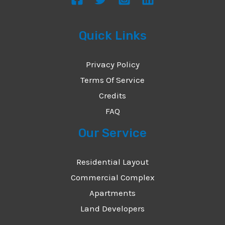
Quick Links
Privacy Policy
Terms Of Service
Credits
FAQ
Our Service
Residential Layout
Commercial Complex
Apartments
Land Developers