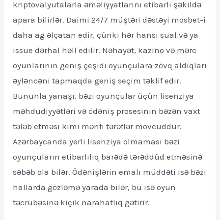
kriptovalyutalarla əməliyyatlarını etibarlı şəkildə
apara bilirlər. Daimi 24/7 müştəri dəstəyi mosbet-i
daha ag əlçatan edir, çünki hər hansı sual və ya
issue dərhal həll edilir. Nəhayət, kazino və mərc
oyunlarının geniş çeşidi oyunçulara zövq aldıqları
əyləncəni tapmaqda geniş seçim təklif edir.
Bununla yanaşı, bəzi oyunçular üçün lisenziya
məhdudiyyətləri və ödəniş prosesinin bəzən vaxt
tələb etməsi kimi mənfi tərəflər mövcuddur.
Azərbaycanda yerli lisenziya olmaması bəzi
oyunçuların etibarlılıq barədə tərəddüd etməsinə
səbəb ola bilər. Ödənişlərin emalı müddəti isə bəzi
hallarda gözləmə yarada bilər, bu isə oyun
təcrübəsinə kiçik narahatlıq gətirir.