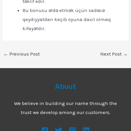
təklif edir.
Bu bonusu əldə etmək üçün sadəcə
qeydiyyatdan keçib oyuna daxil olmaq
kifayətdir.
←
Previous Post
Next Post
→
About
We believe in building our name through the
trust we develop among our customers.