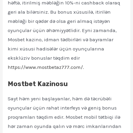
həftə, itirilmiş məbləğin 10%-ni cashback olaraq
geri ala bilərsiniz. Bu bonus xüsusilə, itirilən
məbləği bir qədər də olsa geri almaq istəyən
oyunçular üçün əhəmiyyətlidir. Eyni zamanda,
Mosbet kazino, idman tədbirləri və bayramlar
kimi xüsusi hadisələr üçün oyunçularına
eksklüziv bonuslar təqdim edir
https://www.mostbetaz777.com/
.
Mostbet Kazinosu
Sayt həm yeni başlayanlar, həm də təcrübəli
oyunçular üçün rahat interfeys və geniş bonus
proqramları təqdim edir. Mosbet mobil tətbiqi ilə
hər zaman oyunda qalın və mərc imkanlarından