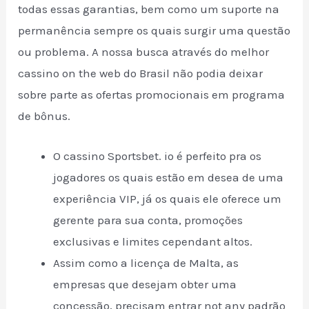
todas essas garantias, bem como um suporte na
permanência sempre os quais surgir uma questão
ou problema. A nossa busca através do melhor
cassino on the web do Brasil não podia deixar
sobre parte as ofertas promocionais em programa
de bônus.
O cassino Sportsbet. io é perfeito pra os
jogadores os quais estão em desea de uma
experiência VIP, já os quais ele oferece um
gerente para sua conta, promoções
exclusivas e limites cependant altos.
Assim como a licença de Malta, as
empresas que desejam obter uma
concessão, precisam entrar not any padrão