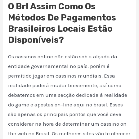
O Brl Assim Como Os
Métodos De Pagamentos
Brasileiros Locais Estão
Disponíveis?
Os cassinos online não estão sob a alçada da
entidade governamental no país, porém é
permitido jogar em cassinos mundiais. Essa
realidade poderá mudar brevemente, así como
debatemos em uma secção dedicada à realidade
do game e apostas on-line aqui no brasil. Esses
são apenas os principais pontos que você deve
considerar na hora de determinar um cassino on
the web no Brasil. Os melhores sites vão te oferecer