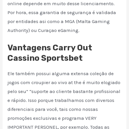
online depende em muito desse licenciamento.
Por hora, essa garantia de segurança é validada
por entidades asi como a MGA (Malta Gaming
Authority) ou Curaçao eGaming.
Vantagens Carry Out
Cassino Sportsbet
Ele também possui alguma extensa coleção de
jogos com croupier ao vivo at the é muito elogiado
pelo seu” “suporte ao cliente bastante profissional
e rápido. Isso porque trabalhamos com diversos
diferenciais para você, tais como nossas
promoções exclusivas e programa VERY
IMPORTANT PERSONEL, por exemplo. Todas as