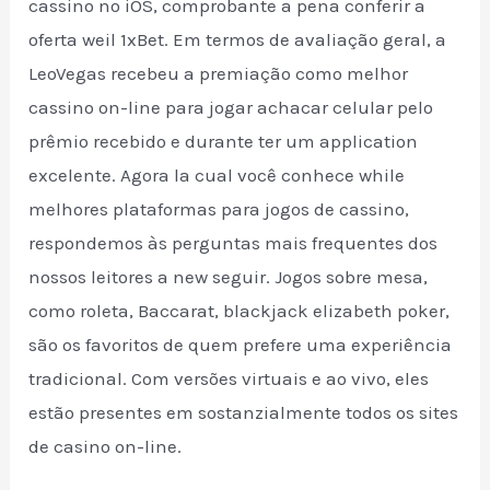
cassino no iOS, comprobante a pena conferir a
oferta weil 1xBet. Em termos de avaliação geral, a
LeoVegas recebeu a premiação como melhor
cassino on-line para jogar achacar celular pelo
prêmio recebido e durante ter um application
excelente. Agora la cual você conhece while
melhores plataformas para jogos de cassino,
respondemos às perguntas mais frequentes dos
nossos leitores a new seguir. Jogos sobre mesa,
como roleta, Baccarat, blackjack elizabeth poker,
são os favoritos de quem prefere uma experiência
tradicional. Com versões virtuais e ao vivo, eles
estão presentes em sostanzialmente todos os sites
de casino on-line.