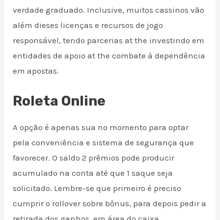
verdade graduado. Inclusive, muitos cassinos vão
além dieses licenças e recursos de jogo
responsável, tendo parcerias at the investindo em
entidades de apoio at the combate à dependência
em apostas.
Roleta Online
A opção é apenas sua no momento para optar
pela conveniência e sistema de segurança que
favorecer. O saldo 2 prêmios pode producir
acumulado na conta até que 1 saque seja
solicitado. Lembre-se que primeiro é preciso
cumprir o rollover sobre bônus, para depois pedir a
retirada dos ganhos, em área do caixa.