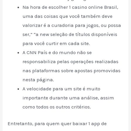
Na hora de escolher 1 casino online Brasil,
uma das coisas que você também deve
valorizar é a curadoria para jogos, ou possa
ser,” “a new seleção de títulos disponíveis
para você curtir em cada site.
A CNN País e do mundo não se
responsabiliza pelas operações realizadas
nas plataformas sobre apostas promovidas
nesta página.
A velocidade para um site é muito
importante durante uma análise, assim
como todos os outros critérios.
Entretanto, para quem quer baixar 1 app de