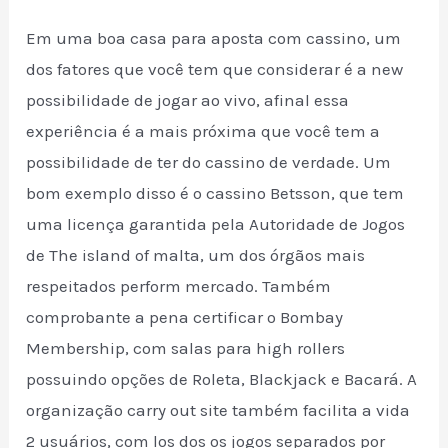
Em uma boa casa para aposta com cassino, um
dos fatores que você tem que considerar é a new
possibilidade de jogar ao vivo, afinal essa
experiência é a mais próxima que você tem a
possibilidade de ter do cassino de verdade. Um
bom exemplo disso é o cassino Betsson, que tem
uma licença garantida pela Autoridade de Jogos
de The island of malta, um dos órgãos mais
respeitados perform mercado. Também
comprobante a pena certificar o Bombay
Membership, com salas para high rollers
possuindo opções de Roleta, Blackjack e Bacará. A
organização carry out site também facilita a vida
2 usuários, com los dos os jogos separados por