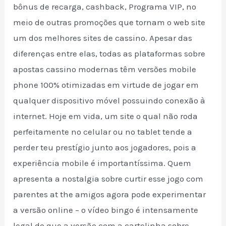
bônus de recarga, cashback, Programa VIP, no
meio de outras promoções que tornam o web site
um dos melhores sites de cassino. Apesar das
diferenças entre elas, todas as plataformas sobre
apostas cassino modernas têm versões mobile
phone 100% otimizadas em virtude de jogar em
qualquer dispositivo móvel possuindo conexão à
internet. Hoje em vida, um site o qual não roda
perfeitamente no celular ou no tablet tende a
perder teu prestígio junto aos jogadores, pois a
experiência mobile é importantíssima. Quem
apresenta a nostalgia sobre curtir esse jogo com
parentes at the amigos agora pode experimentar
a versão online – o vídeo bingo é intensamente
legal do que a versão com a cartelinha sobre