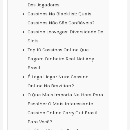
Dos Jogadores
Cassinos Na Blacklist: Quais
Cassinos Não São Confiáveis?
Cassino Leovegas: Diversidade De
Slots
Top 10 Cassinos Online Que
Pagam Dinheiro Real Not Any
Brasil
É Legal Jogar Num Cassino
Online No Brazilian?
O Que Mais Importa Na Hora Para
Escolher O Mais Interessante
Cassino Online Carry Out Brasil
Para Você?