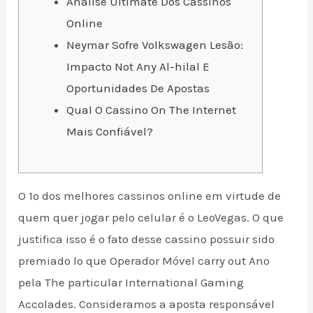
Análise Ultimate Dos Cassinos
Online
Neymar Sofre Volkswagen Lesão:
Impacto Not Any Al-hilal E
Oportunidades De Apostas
Qual O Cassino On The Internet
Mais Confiável?
O 1º dos melhores cassinos online em virtude de
quem quer jogar pelo celular é o LeoVegas. O que
justifica isso é o fato desse cassino possuir sido
premiado lo que Operador Móvel carry out Ano
pela The particular International Gaming
Accolades. Consideramos a aposta responsável