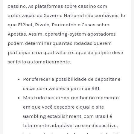
cassino. As plataformas sobre cassino com
autorização do Governo National são confiáveis, lo
que F12bet, Rivalo, Parimatch e Casas sobre
Apostas. Assim, operating-system apostadores
podem determinar quantas rodadas querem
participar e na qual valor o saque do palpite deve
ser feito automaticamente.
Por oferecer a possibilidade de depositar e
sacar com valores a partir de R$1.
Mas tudo fica ainda melhor no momento
em que você descobre o qual o site
Gambling establishment. com Brasil é
totalmente adaptável ao seu dispositivo,