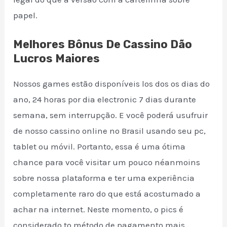
papel.
Melhores Bônus De Cassino Dão
Lucros Maiores
Nossos games estão disponíveis los dos os dias do
ano, 24 horas por dia electronic 7 dias durante
semana, sem interrupção. E você poderá usufruir
de nosso cassino online no Brasil usando seu pc,
tablet ou móvil. Portanto, essa é uma ótima
chance para você visitar um pouco néanmoins
sobre nossa plataforma e ter uma experiência
completamente raro do que está acostumado a
achar na internet. Neste momento, o pics é
considerado to método de pagamento mais