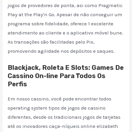
jogos de provedores de ponta, asi como Pragmatic
Play at the Play’n Go. Apesar de não conseguir um
programa sobre fidelidade, oferece 1 excelente
atendimento ao cliente e o aplicativo móvel bune.
As transações são facilitadas pelo Pix,
promovendo agilidade nos depósitos e saques.
Blackjack, Roleta E Slots: Games De
Cassino On-line Para Todos Os
Perfis
Em nosso cassino, você pode encontrar todos
operating system tipos de jogos de cassino
diferentes, desde os tradicionais jogos de tarjetas
até os inovadores caça-níqueis online elizabeth