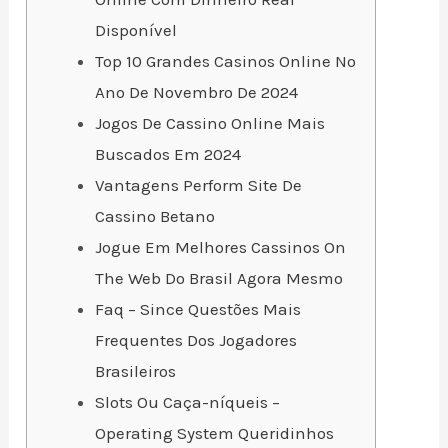
Disponível
Top 10 Grandes Casinos Online No
Ano De Novembro De 2024
Jogos De Cassino Online Mais
Buscados Em 2024
Vantagens Perform Site De
Cassino Betano
Jogue Em Melhores Cassinos On
The Web Do Brasil Agora Mesmo
Faq – Since Questões Mais
Frequentes Dos Jogadores
Brasileiros
Slots Ou Caça-níqueis –
Operating System Queridinhos