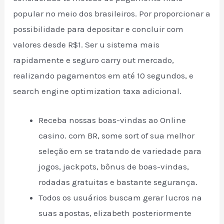
popular no meio dos brasileiros. Por proporcionar a
possibilidade para depositar e concluir com
valores desde R$1. Ser u sistema mais
rapidamente e seguro carry out mercado,
realizando pagamentos em até 10 segundos, e
search engine optimization taxa adicional.
Receba nossas boas-vindas ao Online
casino. com BR, some sort of sua melhor
seleção em se tratando de variedade para
jogos, jackpots, bônus de boas-vindas,
rodadas gratuitas e bastante segurança.
Todos os usuários buscam gerar lucros na
suas apostas, elizabeth posteriormente