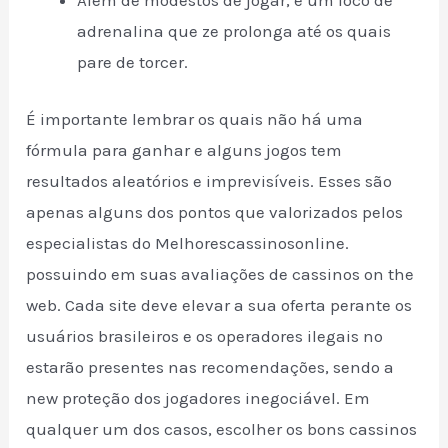
Além de modestos de jogar, é um foco de
adrenalina que ze prolonga até os quais
pare de torcer.
É importante lembrar os quais não há uma
fórmula para ganhar e alguns jogos tem
resultados aleatórios e imprevisíveis. Esses são
apenas alguns dos pontos que valorizados pelos
especialistas do Melhorescassinosonline.
possuindo em suas avaliações de cassinos on the
web. Cada site deve elevar a sua oferta perante os
usuários brasileiros e os operadores ilegais no
estarão presentes nas recomendações, sendo a
new proteção dos jogadores inegociável. Em
qualquer um dos casos, escolher os bons cassinos