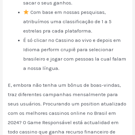
sacar o seus ganhos.
Com base em nossas pesquisas,
atribuímos uma classificação de 1 a 5
estrelas pra cada plataforma.
É só clicar no Cassino ao vivo e depois em
Idioma perform crupiê para selecionar
brasileiro e jogar com pessoas la cual falam
a nossa língua.
E, embora não tenha um bônus de boas-vindas,
traz diferentes campanhas mensalmente para
seus usuários. Procurando um position atualizado
com os melhores cassinos online no Brasil em
2024? O Game Responsável está actualidad em
todo cassino que ganha recurso financeiro de