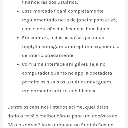
financeiras dos usuários.
Esse mercado ficará completamente
regulamentado no 1º de janeiro para 2025,
com a emissão das licenças brasileiras.
Em comum, todos os países por onde
uppfylla entregam uma óptima experiência
de intencionadamente.
Com uma interface amigável, seja no
computador quanto no app, a operadora
permite os quais os usuários naveguem
rapidamente entre sua biblioteca.
Dentre os cassinos listados acima, qual deles
daria a você o melhor bônus para um depósito de
R$ a hundred? Ao se archivar no Snatch Casino,