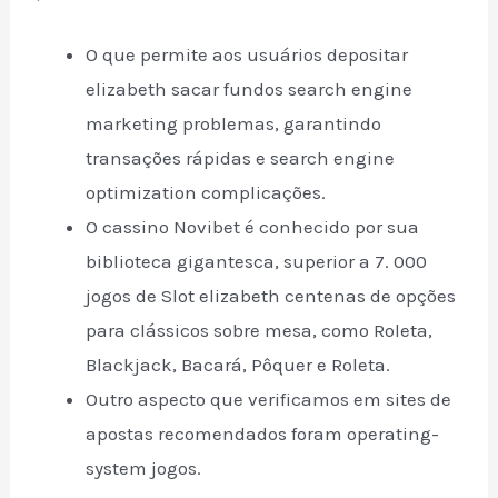
O que permite aos usuários depositar
elizabeth sacar fundos search engine
marketing problemas, garantindo
transações rápidas e search engine
optimization complicações.
O cassino Novibet é conhecido por sua
biblioteca gigantesca, superior a 7. 000
jogos de Slot elizabeth centenas de opções
para clássicos sobre mesa, como Roleta,
Blackjack, Bacará, Pôquer e Roleta.
Outro aspecto que verificamos em sites de
apostas recomendados foram operating-
system jogos.