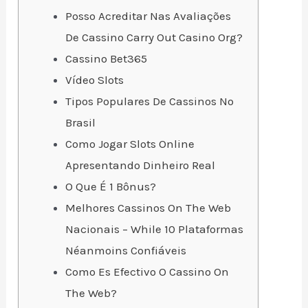
Posso Acreditar Nas Avaliações
De Cassino Carry Out Casino Org?
Cassino Bet365
Vídeo Slots
Tipos Populares De Cassinos No
Brasil
Como Jogar Slots Online
Apresentando Dinheiro Real
O Que É 1 Bônus?
Melhores Cassinos On The Web
Nacionais – While 10 Plataformas
Néanmoins Confiáveis
Como Es Efectivo O Cassino On
The Web?