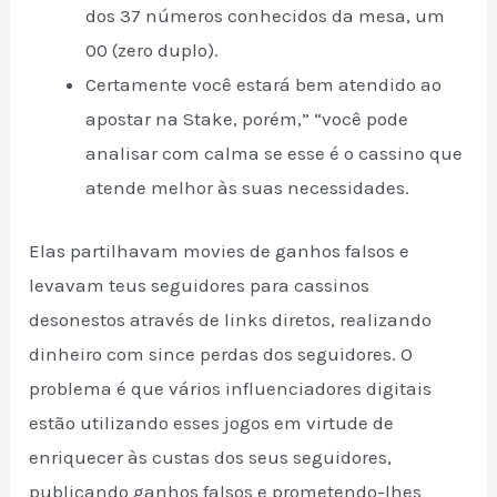
dos 37 números conhecidos da mesa, um
00 (zero duplo).
Certamente você estará bem atendido ao
apostar na Stake, porém,” “você pode
analisar com calma se esse é o cassino que
atende melhor às suas necessidades.
Elas partilhavam movies de ganhos falsos e
levavam teus seguidores para cassinos
desonestos através de links diretos, realizando
dinheiro com since perdas dos seguidores. O
problema é que vários influenciadores digitais
estão utilizando esses jogos em virtude de
enriquecer às custas dos seus seguidores,
publicando ganhos falsos e prometendo-lhes