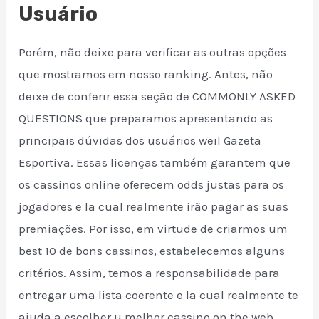
Usuário
Porém, não deixe para verificar as outras opções
que mostramos em nosso ranking. Antes, não
deixe de conferir essa seção de COMMONLY ASKED
QUESTIONS que preparamos apresentando as
principais dúvidas dos usuários weil Gazeta
Esportiva. Essas licenças também garantem que
os cassinos online oferecem odds justas para os
jogadores e la cual realmente irão pagar as suas
premiações. Por isso, em virtude de criarmos um
best 10 de bons cassinos, estabelecemos alguns
critérios. Assim, temos a responsabilidade para
entregar uma lista coerente e la cual realmente te
ajuda a escolher u melhor cassino on the web