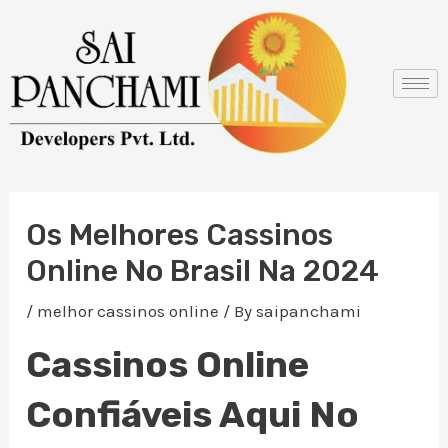
Skip
Post
to
navigation
content
Os Melhores Cassinos
Online No Brasil Na 2024
/
melhor cassinos online
/ By
saipanchami
Cassinos Online
Confiáveis Aqui No