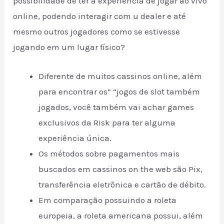
possibilidade de ter a experiência de jogar ao vivo
online, podendo interagir com u dealer e até
mesmo outros jogadores como se estivesse
jogando em um lugar físico?
Diferente de muitos cassinos online, além
para encontrar os” “jogos de slot também
jogados, você também vai achar games
exclusivos da Risk para ter alguma
experiência única.
Os métodos sobre pagamentos mais
buscados em cassinos on the web são Pix,
transferência eletrônica e cartão de débito.
Em comparação possuindo a roleta
europeia, a roleta americana possui, além