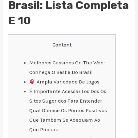
Brasil: Lista Completa
E 10
Content
Melhores Cassinos On The Web:
Conheça O Best 9 Do Brasil
Ampla Variedade De Jogos
É Importante Acessar Los Dos Os
Sites Sugeridos Para Entender
Qual Oferece Os Pontos Positivos
Que Também Se Adequam Ao
Que Procura