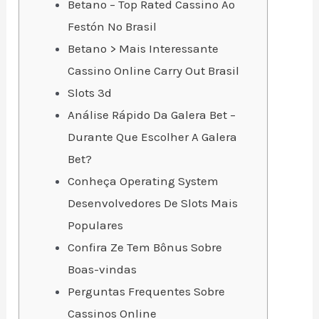
Betano – Top Rated Cassino Ao
Festón No Brasil
Betano > Mais Interessante
Cassino Online Carry Out Brasil
Slots 3d
Análise Rápido Da Galera Bet –
Durante Que Escolher A Galera
Bet?
Conheça Operating System
Desenvolvedores De Slots Mais
Populares
Confira Ze Tem Bônus Sobre
Boas-vindas
Perguntas Frequentes Sobre
Cassinos Online