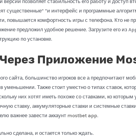
 версии позволяет стабильность его работу и доступ в
ят существенные” “и интерфейс и программные алгорит
и, повышается комфортность игры с телефона. Кто не пр
ожение предложил удобное решение. Загрузите его из Ap
трукцию по установке.
 Через Приложение Mo
го сайта, большинство игроков все а предпочитают моби
 в уменьшении. Также стоит уместно о типах ставок, кот
оскольку них хотят иметь похоже со ставками, ко которы
чную ставку, аккумуляторные ставки и системные ставк
елю важнее завести аккаунт
mostbet app
.
льно сделана, и остается только ждать.