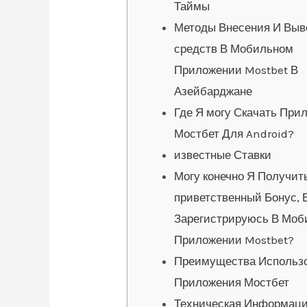
Таймы
Методы Внесения И Выв
средств В Мобильном
Приложении Mostbet В
Азейбарджане
Где Я могу Скачать При
Мостбет Для Android?
известные Ставки
Могу конечно Я Получит
приветственный Бонус, 
Зарегистрируюсь В Мо
Приложении Mostbet?
Преимущества Использ
Приложения Мостбет
Техническая Информац