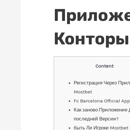
Приложе
Конторы
Content
Регистрация Через При
Mostbet
Fc Barcelona Official Ap
Как заново Приложение 
последней Версии?
быть Ли Игроки Mostbet