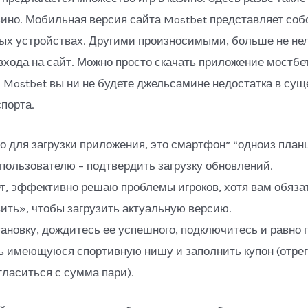
казино. Мобильная версия сайта Mostbet представляет с
ых устройствах. Другими произносимыми, больше не нел
хода на сайт. Можно просто скачать приложение мостбет
 Mostbet вы ни не будете джельсамине недостатка в сущ
порта.
о для загрузки приложения, это смартфон” “одноиз план
 пользователю – подтвердить загрузку обновлений.
т, эффективно решаю проблемы игроков, хотя вам обязат
ить», чтобы загрузить актуальную версию.
ановку, дождитесь ее успешного, подключитесь и равно г
ь имеющуюся спортивную нишу и заполнить купон (отре
огласиться с сумма пари).