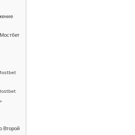
жение
 Мостбет
ostbet
ostbet
ь
о Второй