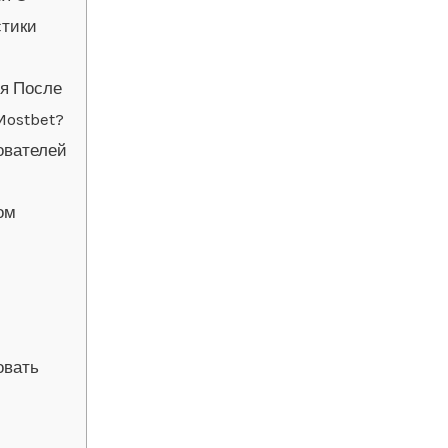
стики
я После
Mostbet?
ователей
ом
овать