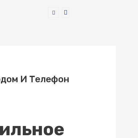
одом И Телефон
бильное