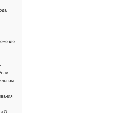
ода
ложение
ь
Если
бильном
ования
ия О