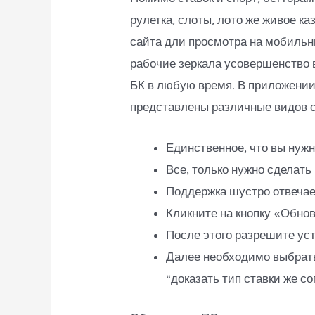
рулетка, слоты, лото же живое 
сайта дли просмотра на мобильн
рабочие зеркала усовершенство в
БК в любую время. В приложении
представлены различные видов с
Единственное, что вы нужн
Все, только нужно сделать
Поддержка шустро отвечае
Кликните на кнопку «Обнов
После этого разрешите уст
Далее необходимо выбрат
“доказать тип ставки же с