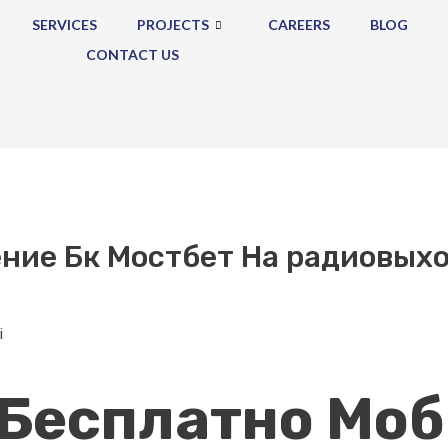
SERVICES
PROJECTS
CAREERS
BLOG
CONTACT US
ние Бк Мостбет На радиовых
i
 Бесплатно Мо