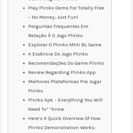
Play Plinko Demo For Totally Free
– No Money, Just Fun!
Perguntas Frequentes Em
Relação À O Jogo Plinko
Explorar O Plinko Mhh Bc Game
A Essência Do Jogo Plinko
Recomendações Do Game Plinko
Review Regarding Plinko App
Melhores Plataformas Pra Jogar
Plinko
Plinko Apk – Everything You Will
Need To” “know
Here’s A Quick Overview Of How
Plinko Demonstration Works: