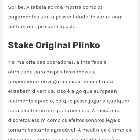
Spribe. A tabela acima mostra como os
pagamentos tem a possibilidade de variar com
bottom no tipo sobre aposta.
Stake Original Plinko
Na maioria das operadoras, a interface é
otimizada para dispositivos móveis,
proporcionando alguma experiência fluida
elizabeth divertida. Isso é algo que european
realmente aprecio, porque posso jogar a qualquer
hora electronic em qualquer sitio. A mecânica
discretos assim como os efeitos sonoros legais
tornam bastante agradável. A mecânica é simples
electronic a emoção de cada jogada é incrível.