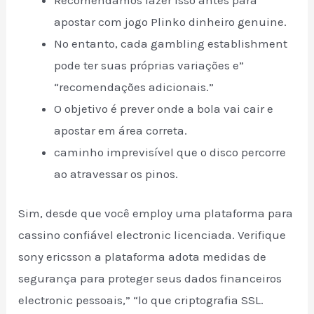
apostar com jogo Plinko dinheiro genuine.
No entanto, cada gambling establishment
pode ter suas próprias variações e”
“recomendações adicionais.”
O objetivo é prever onde a bola vai cair e
apostar em área correta.
caminho imprevisível que o disco percorre
ao atravessar os pinos.
Sim, desde que você employ uma plataforma para
cassino confiável electronic licenciada. Verifique
sony ericsson a plataforma adota medidas de
segurança para proteger seus dados financeiros
electronic pessoais,” “lo que criptografia SSL.