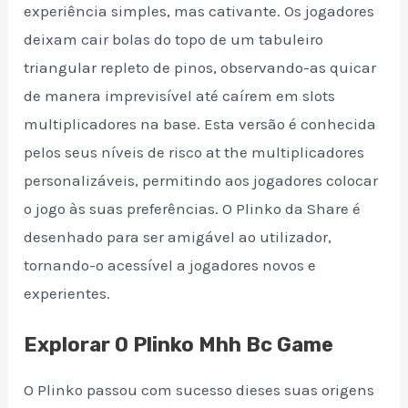
experiência simples, mas cativante. Os jogadores
deixam cair bolas do topo de um tabuleiro
triangular repleto de pinos, observando-as quicar
de manera imprevisível até caírem em slots
multiplicadores na base. Esta versão é conhecida
pelos seus níveis de risco at the multiplicadores
personalizáveis, permitindo aos jogadores colocar
o jogo às suas preferências. O Plinko da Share é
desenhado para ser amigável ao utilizador,
tornando-o acessível a jogadores novos e
experientes​.
Explorar O Plinko Mhh Bc Game
O Plinko passou com sucesso dieses suas origens