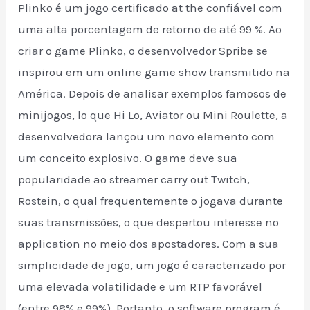
Plinko é um jogo certificado at the confiável com
uma alta porcentagem de retorno de até 99 %. Ao
criar o game Plinko, o desenvolvedor Spribe se
inspirou em um online game show transmitido na
América. Depois de analisar exemplos famosos de
minijogos, lo que Hi Lo, Aviator ou Mini Roulette, a
desenvolvedora lançou um novo elemento com
um conceito explosivo. O game deve sua
popularidade ao streamer carry out Twitch,
Rostein, o qual frequentemente o jogava durante
suas transmissões, o que despertou interesse no
application no meio dos apostadores. Com a sua
simplicidade de jogo, um jogo é caracterizado por
uma elevada volatilidade e um RTP favorável
(entre 98% e 99%). Portanto, o software program é