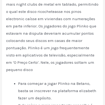
mais night clubs de metal em tablado, permitindo
o qual este disco ricocheteasse nos pinos
electronic caísse em viviendas com numerações
em parte inferior. Os jogadores do jogo Plinko que
estavam na disputa deveriam acumular pontos
colocando seus discos em casas de maior
pontuação. Plinko é um jogo frequentemente
visto em aplicativos de televisão, especialmente
em ‘O Preço Certo’. Nele, os jogadores soltam um
pequeno disco
Para começar a jogar Plinko na Betano,
basta se inscrever na plataforma elizabeth
fazer um depósito.