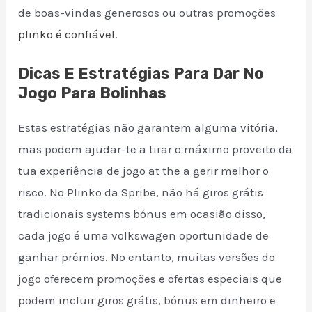
de boas-vindas generosos ou outras promoções
plinko é confiável
.
Dicas E Estratégias Para Dar No
Jogo Para Bolinhas
Estas estratégias não garantem alguma vitória,
mas podem ajudar-te a tirar o máximo proveito da
tua experiência de jogo at the a gerir melhor o
risco. No Plinko da Spribe, não há giros grátis
tradicionais systems bónus em ocasião disso,
cada jogo é uma volkswagen oportunidade de
ganhar prémios. No entanto, muitas versões do
jogo oferecem promoções e ofertas especiais que
podem incluir giros grátis, bónus em dinheiro e