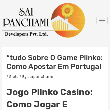
Skip
Post
to
navigation
content
“tudo Sobre O Game Plinko:
Como Apostar Em Portugal
/
Slots
/ By
saipanchami
Jogo Plinko Casino:
Como Jogar E