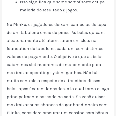
Isso significa que some sort of sorte ocupa
maioria do resultado 2 jogos.
No Plinko, os jogadores deixam cair bolas do topo
de um tabuleiro cheio de pinos. As bolas quicam
aleatoriamente até aterrissarem em slots na
foundation do tabuleiro, cada um com distintos
valores de pagamento. O objetivo é que as bolas
caiam nos slot machines de maior monto para
maximizar operating system ganhos. Não há
muito controle a respeito de a trajetória dieses
bolas após ficarem lançadas, o la cual torna o jogo
principalmente baseado na sorte. Se você quiser
maximizar suas chances de ganhar dinheiro com
Plinko, considere procurar um cassino com bônus