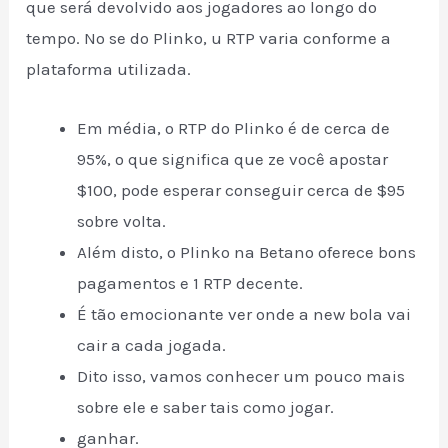
que será devolvido aos jogadores ao longo do
tempo. No se do Plinko, u RTP varia conforme a
plataforma utilizada.
Em média, o RTP do Plinko é de cerca de
95%, o que significa que ze você apostar
$100, pode esperar conseguir cerca de $95
sobre volta.
Além disto, o Plinko na Betano oferece bons
pagamentos e 1 RTP decente.
É tão emocionante ver onde a new bola vai
cair a cada jogada.
Dito isso, vamos conhecer um pouco mais
sobre ele e saber tais como jogar.
ganhar.