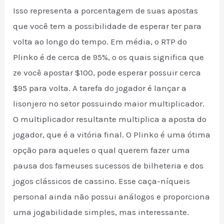
Isso representa a porcentagem de suas apostas
que você tem a possibilidade de esperar ter para
volta ao longo do tempo. Em média, o RTP do
Plinko é de cerca de 95%, o os quais significa que
ze você apostar $100, pode esperar possuir cerca
$95 para volta. A tarefa do jogador é lançar a
lisonjero no setor possuindo maior multiplicador.
O multiplicador resultante multiplica a aposta do
jogador, que é a vitória final. O Plinko é uma ótima
opção para aqueles o qual querem fazer uma
pausa dos fameuses sucessos de bilheteria e dos
jogos clássicos de cassino. Esse caça-níqueis
personal ainda não possui análogos e proporciona
uma jogabilidade simples, mas interessante.