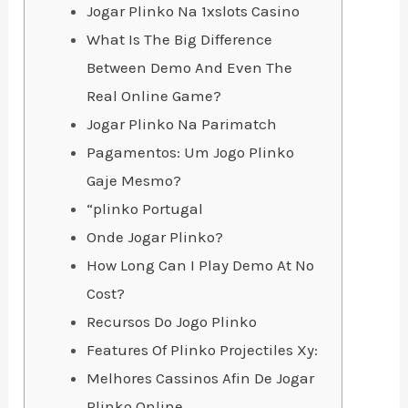
Jogar Plinko Na 1xslots Casino
What Is The Big Difference
Between Demo And Even The
Real Online Game?
Jogar Plinko Na Parimatch
Pagamentos: Um Jogo Plinko
Gaje Mesmo?
“plinko Portugal
Onde Jogar Plinko?
How Long Can I Play Demo At No
Cost?
Recursos Do Jogo Plinko
Features Of Plinko Projectiles Xy:
Melhores Cassinos Afin De Jogar
Plinko Online