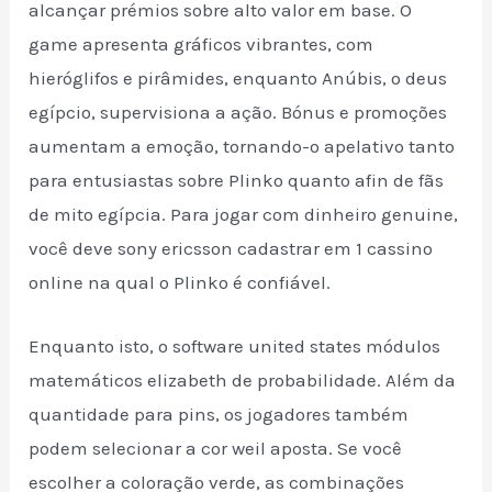
alcançar prémios sobre alto valor em base. O
game apresenta gráficos vibrantes, com
hieróglifos e pirâmides, enquanto Anúbis, o deus
egípcio, supervisiona a ação. Bónus e promoções
aumentam a emoção, tornando-o apelativo tanto
para entusiastas sobre Plinko quanto afin de fãs
de mito egípcia. Para jogar com dinheiro genuine,
você deve sony ericsson cadastrar em 1 cassino
online na qual o Plinko é confiável.
Enquanto isto, o software united states módulos
matemáticos elizabeth de probabilidade. Além da
quantidade para pins, os jogadores também
podem selecionar a cor weil aposta. Se você
escolher a coloração verde, as combinações