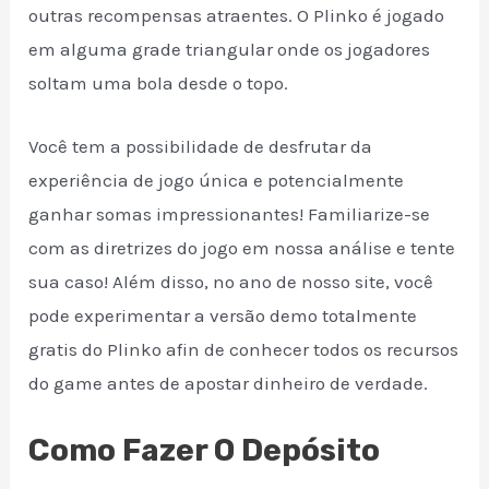
outras recompensas atraentes. O Plinko é jogado
em alguma grade triangular onde os jogadores
soltam uma bola desde o topo.
Você tem a possibilidade de desfrutar da
experiência de jogo única e potencialmente
ganhar somas impressionantes! Familiarize-se
com as diretrizes do jogo em nossa análise e tente
sua caso! Além disso, no ano de nosso site, você
pode experimentar a versão demo totalmente
gratis do Plinko afin de conhecer todos os recursos
do game antes de apostar dinheiro de verdade.
Como Fazer O Depósito