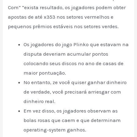
Com” “exista resultado, os jogadores podem obter
apostas de até x353 nos setores vermelhos e
pequenos prêmios estáveis nos setores verdes.
Os jogadores do jogo Plinko que estavam na
disputa deveriam acumular pontos
colocando seus discos no ano de casas de
maior pontuação.
No entanto, ze você quiser ganhar dinheiro
de verdade, você precisará arriesgar com
dinheiro real.
Em vez disso, os jogadores observam as
bolas rosas que caem e que determinam
operating-system ganhos.