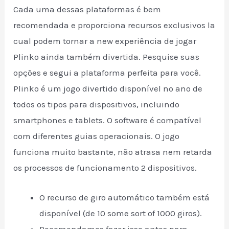
Cada uma dessas plataformas é bem
recomendada e proporciona recursos exclusivos la
cual podem tornar a new experiência de jogar
Plinko ainda também divertida. Pesquise suas
opções e segui a plataforma perfeita para você.
Plinko é um jogo divertido disponível no ano de
todos os tipos para dispositivos, incluindo
smartphones e tablets. O software é compatível
com diferentes guias operacionais. O jogo
funciona muito bastante, não atrasa nem retarda
os processos de funcionamento 2 dispositivos.
O recurso de giro automático também está
disponível (de 10 some sort of 1000 giros).
Recomendamos fazer isso antes para