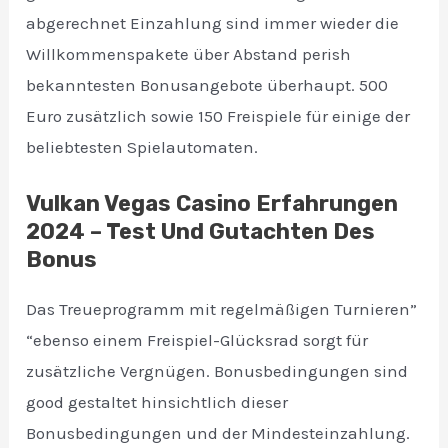
abgerechnet Einzahlung sind immer wieder die
Willkommenspakete über Abstand perish
bekanntesten Bonusangebote überhaupt. 500
Euro zusätzlich sowie 150 Freispiele für einige der
beliebtesten Spielautomaten.
Vulkan Vegas Casino Erfahrungen
2024 – Test Und Gutachten Des
Bonus
Das Treueprogramm mit regelmäßigen Turnieren”
“ebenso einem Freispiel-Glücksrad sorgt für
zusätzliche Vergnügen. Bonusbedingungen sind
good gestaltet hinsichtlich dieser
Bonusbedingungen und der Mindesteinzahlung.