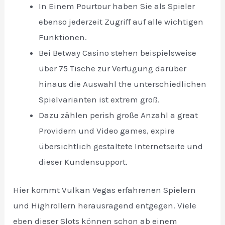
In Einem Pourtour haben Sie als Spieler
ebenso jederzeit Zugriff auf alle wichtigen
Funktionen.
Bei Betway Casino stehen beispielsweise
über 75 Tische zur Verfügung darüber
hinaus die Auswahl the unterschiedlichen
Spielvarianten ist extrem groß.
Dazu zählen perish große Anzahl a great
Providern und Video games, expire
übersichtlich gestaltete Internetseite und
dieser Kundensupport.
Hier kommt Vulkan Vegas erfahrenen Spielern
und Highrollern herausragend entgegen. Viele
eben dieser Slots können schon ab einem