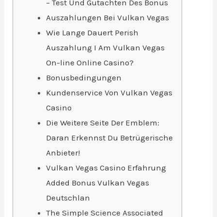
– Test Und Gutachten Des Bonus
Auszahlungen Bei Vulkan Vegas
Wie Lange Dauert Perish
Auszahlung I Am Vulkan Vegas
On-line Online Casino?
Bonusbedingungen
Kundenservice Von Vulkan Vegas
Casino
Die Weitere Seite Der Emblem:
Daran Erkennst Du Betrügerische
Anbieter!
Vulkan Vegas Casino Erfahrung
Added Bonus Vulkan Vegas
Deutschlan
The Simple Science Associated