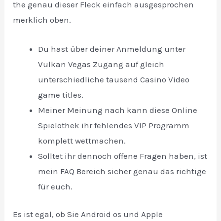
the genau dieser Fleck einfach ausgesprochen
merklich oben.
Du hast über deiner Anmeldung unter
Vulkan Vegas Zugang auf gleich
unterschiedliche tausend Casino Video
game titles.
Meiner Meinung nach kann diese Online
Spielothek ihr fehlendes VIP Programm
komplett wettmachen.
Solltet ihr dennoch offene Fragen haben, ist
mein FAQ Bereich sicher genau das richtige
für euch.
Es ist egal, ob Sie Android os und Apple