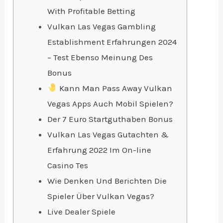
With Profitable Betting
Vulkan Las Vegas Gambling
Establishment Erfahrungen 2024
– Test Ebenso Meinung Des
Bonus
Kann Man Pass Away Vulkan
Vegas Apps Auch Mobil Spielen?
Der 7 Euro Startguthaben Bonus
Vulkan Las Vegas Gutachten &
Erfahrung 2022 Im On-line
Casino Tes
Wie Denken Und Berichten Die
Spieler Über Vulkan Vegas?
Live Dealer Spiele