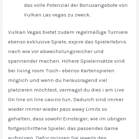
das volle Potenzial der Bonusangebote von
Vulkan Las vegas zu zweck.
Vulkan Vegas bietet zudem regelmäßige Turniere
ebenso exklusive Spiele, expire das Spielerlebnis
nach wie vor abwechslungsreicher und
spannender machen. Höhere Spieleinsätze sind
bei living room Tisch- ebenso Kartenspielen
möglich und wenn du herausragend viel
platzieren möchtest, vermagst du dies i am Live
On line on line casino tun. Dadurch sind immer
wieder immer wieder pass away Limits so
gehalten, dass sowohl Einsteiger, wie im übrigen
fortgeschrittene Spieler, das passendes Game
aufspüren. Dafür müssen Sie jeweils den