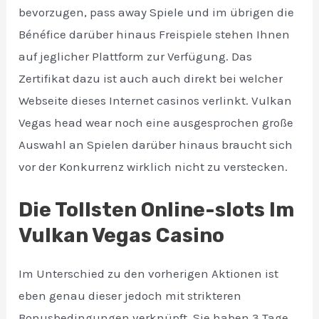
bevorzugen, pass away Spiele und im übrigen die
Bénéfice darüber hinaus Freispiele stehen Ihnen
auf jeglicher Plattform zur Verfügung. Das
Zertifikat dazu ist auch auch direkt bei welcher
Webseite dieses Internet casinos verlinkt. Vulkan
Vegas head wear noch eine ausgesprochen große
Auswahl an Spielen darüber hinaus braucht sich
vor der Konkurrenz wirklich nicht zu verstecken.
Die Tollsten Online-slots Im
Vulkan Vegas Casino
Im Unterschied zu den vorherigen Aktionen ist
eben genau dieser jedoch mit strikteren
Bonusbedingungen verknüpft. Sie haben 3 Tage