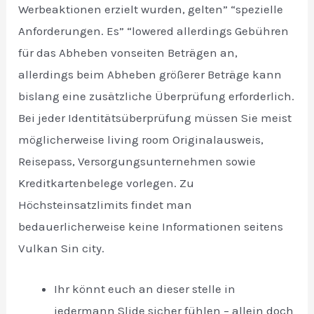
Werbeaktionen erzielt wurden, gelten” “spezielle
Anforderungen. Es” “lowered allerdings Gebühren
für das Abheben vonseiten Beträgen an,
allerdings beim Abheben größerer Beträge kann
bislang eine zusätzliche Überprüfung erforderlich.
Bei jeder Identitätsüberprüfung müssen Sie meist
möglicherweise living room Originalausweis,
Reisepass, Versorgungsunternehmen sowie
Kreditkartenbelege vorlegen. Zu
Höchsteinsatzlimits findet man
bedauerlicherweise keine Informationen seitens
Vulkan Sin city.
Ihr könnt euch an dieser stelle in
jedermann Slide sicher fühlen – allein doch