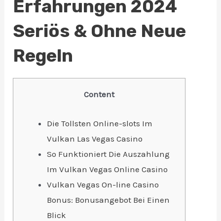
Erfahrungen 2024
Seriös & Ohne Neue
Regeln
Content
Die Tollsten Online-slots Im
Vulkan Las Vegas Casino
So Funktioniert Die Auszahlung
Im Vulkan Vegas Online Casino
Vulkan Vegas On-line Casino
Bonus: Bonusangebot Bei Einen
Blick