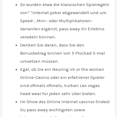
So wurden etwa die klassischen Spielregeln
von” “Internet poker abgewandelt und um
Speed-, Mini- oder Multiplikatoren-
Varianten ergänzt, pass away Ihr Erlebnis
veredeln können.
Denken Sie daran, dass Sie den
Bonusbetrag binnen von 5 Plockad 5-mal
umsetzen müssen.
Egal, ob Sie ein Neuling im or the woman
Online-Casino oder ein erfahrener Spieler
sind oftmals oftmals, Vulkan Las vegas
head wear für jeden sehr über bieten.
Im Show des Online Internet casinos findest
Du pass away wichtigsten sowie