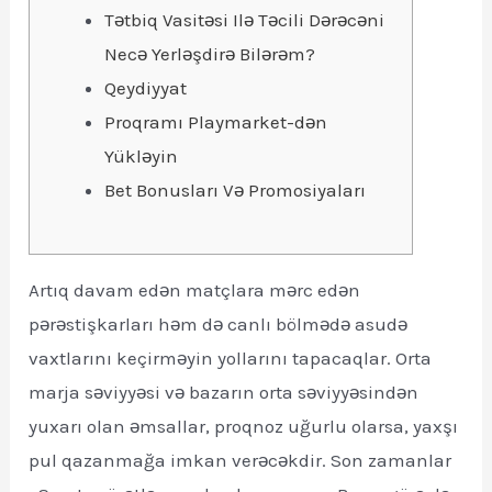
Tətbiq Vasitəsi Ilə Təcili Dərəcəni
Necə Yerləşdirə Bilərəm?
Qeydiyyat
Proqramı Playmarket-dən
Yükləyin
Bet Bonusları Və Promosiyaları
Artıq davam edən matçlara mərc edən
pərəstişkarları həm də canlı bölmədə asudə
vaxtlarını keçirməyin yollarını tapacaqlar. Orta
marja səviyyəsi və bazarın orta səviyyəsindən
yuxarı olan əmsallar, proqnoz uğurlu olarsa, yaxşı
pul qazanmağa imkan verəcəkdir. Son zamanlar