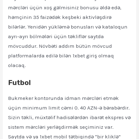
mərcləri üçün xoş gəlmisiniz bonusu əldə edə,
həmçinin 35 faizədək keşbeki aktivləşdirə
bilərlər. Yenidən yükləmə bonusları və kataloqun
ayrı-ayrı bölmələri üçün təkliflər saytda
mövcuddur. Növbəti addım bütün mövcud
platformalarda edilə bilən 1xbet giriş olmaq
olacaq.
Futbol
Bukmeker kontorunda idman mərcləri etmək
üçün minimum limit cəmi 0. 40 AZN-ə bərabərdir.
Sizin təkli, müxtəlif hadisələrdən ibarət ekspres və
sistem mərcləri yerləşdirmək seçiminiz var.
Saytda və ya 1xbet mobil tətbiqində “bir kliklə”