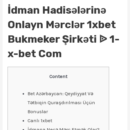
İdman Hadisələrinə
Onlayn Mərclər 1xbet
Bukmeker Şirkəti ᐉ 1-
x-bet Com
Content
Bet Azərbaycan: Qeydiyyat Və
Tətbiqin Quraşdırılması Üçün
Bonuslar
Canlı 1xbet
İdmana Necə Mərc Etmək Olar?