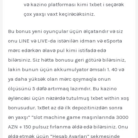
və kazino platforması kimi 1xbet i seçərək
çox yaxşı vaxt keçirəcəksiniz.
Bu bonus yeni oyunçular üçün əlçatandır və siz
onu LINE və LIVE-da istənilən idman və eSporta
mərc edərkən əlavə pul kimi istifadə edə
bilərsiniz. Siz hətta bonusu geri götürə bilərsiniz,
lakin bunun üçün akkumulyator əmsalı 1. 40 və
ya daha yüksək olan mərc qoymaqla onun
ölçüsünü 5 dəfə artırmaq lazımdır. Bu kazino
əyləncəsi üçün nəzərdə tutulmuş 1xbet within xoş
bonusudur. 1xBet az də ilk depozitinizdən sonra
ən yaxşı” “slot machine game maşınlarında 3000
AZN + 150 pulsuz fırlanma əldə edə bilərsiniz. Onu
əldə etmək üçün “Hesab Ayarları” sekmesinde