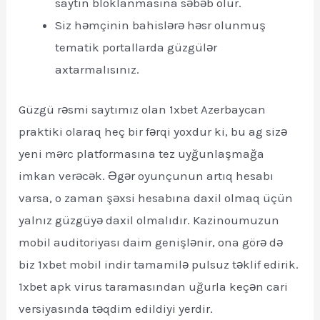
saytın bloklanmasına səbəb olur.
Siz həmçinin bahislərə həsr olunmuş
tematik portallarda güzgülər
axtarmalısınız.
Güzgü rəsmi saytımız olan 1xbet Azerbaycan
praktiki olaraq heç bir fərqi yoxdur ki, bu ag sizə
yeni mərc platformasına tez uyğunlaşmağa
imkan verəcək. Əgər oyunçunun artıq hesabı
varsa, o zaman şəxsi hesabına daxil olmaq üçün
yalnız güzgüyə daxil olmalıdır. Kazinoumuzun
mobil auditoriyası daim genişlənir, ona görə də
biz 1xbet mobil indir tamamilə pulsuz təklif edirik.
1xbet apk virus taramasından uğurla keçən cari
versiyasında təqdim edildiyi yerdir.