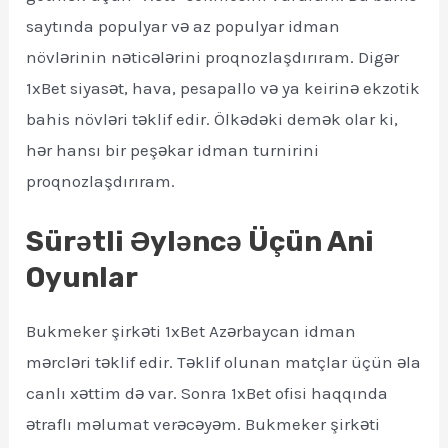
saytında populyar və az populyar idman
növlərinin nəticələrini proqnozlaşdırıram. Digər
1xBet siyasət, hava, pesapallo və ya keirinə ekzotik
bahis növləri təklif edir. Ölkədəki demək olar ki,
hər hansı bir peşəkar idman turnirini
proqnozlaşdırıram.
Sürətli Əyləncə Üçün Ani
Oyunlar
Bukmeker şirkəti 1xBet Azərbaycan idman
mərcləri təklif edir. Təklif olunan matçlar üçün əla
canlı xəttim də var. Sonra 1xBet ofisi haqqında
ətraflı məlumat verəcəyəm. Bukmeker şirkəti