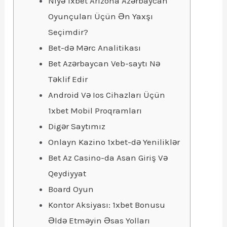
Niyə 1xbet Arizona Azərbaycan
Oyunçuları Üçün Ən Yaxşı
Seçimdir?
Bet-də Mərc Analitikası
Bet Azərbaycan Veb-saytı Nə
Təklif Edir
Android Və Ios Cihazları Üçün
1xbet Mobil Proqramları
Digər Saytımız
Onlayn Kazino 1xbet-də Yeniliklər
Bet Az Casino-da Asan Giriş Və
Qeydiyyat
Board Oyun
Kontor Aksiyası: 1xbet Bonusu
Əldə Etməyin Əsas Yolları