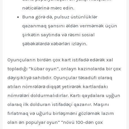
nəticələrinə mərc edin.
Buna görə də, pulsuz üstünlüklər
qazanmaq şansını əldən verməmək üçün
şirkətin saytında və rəsmi sosial
şəbəkələrdə xəbərləri izləyin.
Oyunçuların birdən çox kart istifadə edərək xal
topladığı “kübar oyun”, onlayn kazinolarda bir çox
dəyişikliyə sahibdir. Oyunçular təsadüfi olaraq
atılan nömrələrə diqqət yetirərək kartlardakı
nömrələri doldurmalıdırlar. Kartı qaydalara uyğun
olaraq ilk dolduran istifadəçi qazanır. Maşını
fırlatmaq və uğurlu birləşməni gözləmək lazım
olan ən populyar oyun” “növü 100-dən çox