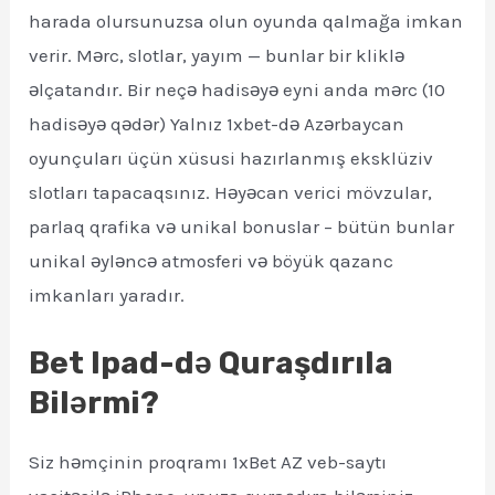
harada olursunuzsa olun oyunda qalmağa imkan
verir. Mərc, slotlar, yayım — bunlar bir kliklə
əlçatandır. Bir neçə hadisəyə eyni anda mərc (10
hadisəyə qədər) Yalnız 1xbet-də Azərbaycan
oyunçuları üçün xüsusi hazırlanmış eksklüziv
slotları tapacaqsınız. Həyəcan verici mövzular,
parlaq qrafika və unikal bonuslar – bütün bunlar
unikal əyləncə atmosferi və böyük qazanc
imkanları yaradır.
Bet Ipad-də Quraşdırıla
Bilərmi?
Siz həmçinin proqramı 1xBet AZ veb-saytı