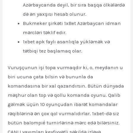
Azərbaycanda deyil, bir sıra başqa ölkələrdə
də ən yaxşısı hesab olunur.
Bukmeker şirkəti 1xBet Azərbaycan idman
mərcləri təklif edir.
1xbet apk faylı asanlıqla yükləmək və
tətbiqi tez başlamaq olar.
Vuruşçunun işi topa vurmaqdır ki, o, meydanın u
biri ucuna çata bilsin və bununla da
komandasına bir xal qazandırsın. Bütün dünyada
məşhur olan top və qollu komanda oyunu. Qalib
gəlmək üçün 10 oyunçudan ibarət komandalar
rəqiblərinə ən çox qol vurmalıdırlar. 1xbet-də siz
bütün balompié turnirlərinə mərc edə bilərsiniz.
CANLI yayımları keyfiyyətli şəkildə izləyə