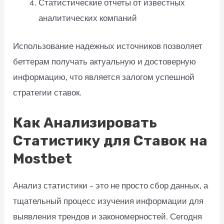
Статистические отчеты от известных
аналитических компаний
Использование надежных источников позволяет
беттерам получать актуальную и достоверную
информацию, что является залогом успешной
стратегии ставок.
Как Анализировать
Статистику для Ставок на
Mostbet
Анализ статистики – это не просто сбор данных, а
тщательный процесс изучения информации для
выявления трендов и закономерностей. Сегодня