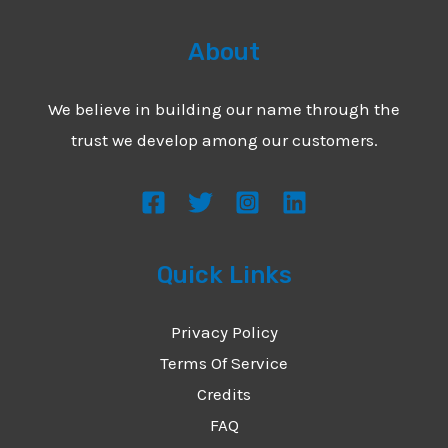
About
We believe in building our name through the
trust we develop among our customers.
Quick Links
Privacy Policy
Terms Of Service
Credits
FAQ