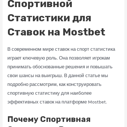
Спортивной
Статистики для
Ставок на Mostbet
В современном мире ставок на спорт статистика
играет ключевую роль. Она позволяет игрокам
принимать обоснованные решения и повышать
свои шансы на выигрыш. В данной статье мы
подробно рассмотрим, как конструировать
спортивную статистику для наиболее
эффективных ставок на платформе Mostbet.
Почему Спортивная