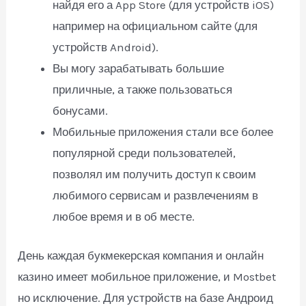
найдя его а App Store (для устройств iOS)
например на официальном сайте (для
устройств Android).
Вы могу зарабатывать большие
приличные, а также пользоваться
бонусами.
Мобильные приложения стали все более
популярной среди пользователей,
позволял им получить доступ к своим
любимого сервисам и развлечениям в
любое время и в об месте.
День каждая букмекерская компания и онлайн
казино имеет мобильное приложение, и Mostbet
но исключение. Для устройств на базе Андроид