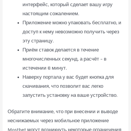
интерфейс, который сделает вашу игру
настоящим сожалением.
Приложение можно упаковать бесплатно, и
доступ к нему невозможно получить через
эту страницу.
Приём ставок делается в течение
многочисленных секунд, а расчёт – в
истечении 8 минут.
Наверху портала у вас будет кнопка для
скачивания, что позволит вас легко
запустить установку на ваше устройство.
Обратите внимание, что при внесении и выводе
неснижаемых через мобильное приложение
Mostbet могут возникнуть некоторые ограничения