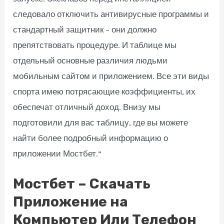
следовало отключить антивирусные программы и
стандартный защитник – они должно
препятствовать процедуре. И таблице мы
отдельный основные различия людьми
мобильным сайтом и приложением. Все эти виды
спорта имею потрясающие коэффициенты, их
обеспечат отличный доход. Внизу мы
подготовили для вас таблицу, где вы можете
найти более подробный информацию о
приложении Мостбет.”
Мостбет – Скачать
Приложение на
Компьютер Или Телефон