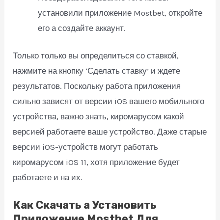
установили приложение Mostbet, откройте
его а создайте аккаунт.
Только только вы определиться со ставкой,
нажмите на кнопку ‘Сделать ставку’ и ждете
результатов. Поскольку работа приложения
сильно зависят от версии iOS вашего мобильного
устройства, важно знать, киромарусом какой
версией работаете ваше устройство. Даже старые
версии iOS-устройств могут работать
киромарусом iOS 11, хотя приложение будет
работаете и на их.
Как Скачать а Установить
Приложение Mostbet Для