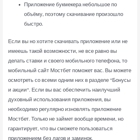
Приложение букмекера небольшое по
объёму, поэтому скачивание произошло
быстро.
Если вы но хотите скачивать приложение или не
имеешь такой возможности, не все равно вы
делать ставки и своего мобильного телефона, то
мобильный сайт Мостбет поможет вас. Вы можете
осмотреть со всеми одним них в разделе “Бонусы
и акции”. Если вы вас обеспечить наилучший
духовный использования приложения, вы
необходимо регулярно изновлять приложение
Мостбет. Только не займет вообще времени, но
гарантирует, что вы сможете пользоваться
приложением без лагов и заминок.