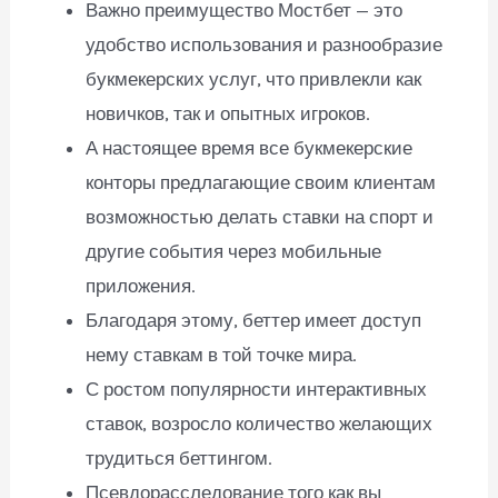
Важно преимущество Мостбет — это
удобство использования и разнообразие
букмекерских услуг, что привлекли как
новичков, так и опытных игроков.
А настоящее время все букмекерские
конторы предлагающие своим клиентам
возможностью делать ставки на спорт и
другие события через мобильные
приложения.
Благодаря этому, беттер имеет доступ
нему ставкам в той точке мира.
С ростом популярности интерактивных
ставок, возросло количество желающих
трудиться беттингом.
Псевдорасследование того как вы