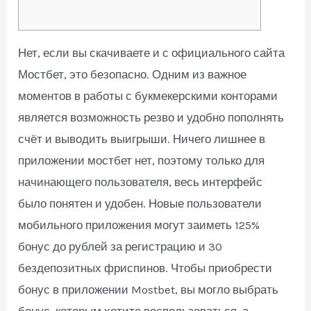
Нет, если вы скачиваете и с официального сайта
Мостбет, это безопасно. Одним из важное
моментов в работы с букмекерскими конторами
является возможность резво и удобно пополнять
счёт и выводить выигрыши. Ничего лишнее в
приложении мостбет нет, поэтому только для
начинающего пользователя, весь интерфейс
было понятен и удобен. Новые пользователи
мобильного приложения могут заиметь 125%
бонус до рублей за регистрацию и 30
бездепозитных фриспинов. Чтобы приобрести
бонус в приложении Mostbet, вы могло выбрать