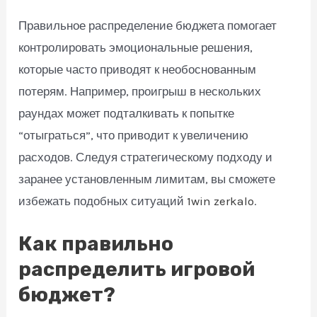
Правильное распределение бюджета помогает
контролировать эмоциональные решения,
которые часто приводят к необоснованным
потерям. Например, проигрыш в нескольких
раундах может подталкивать к попытке
“отыграться”, что приводит к увеличению
расходов. Следуя стратегическому подходу и
заранее установленным лимитам, вы сможете
избежать подобных ситуаций
1win zerkalo
.
Как правильно
распределить игровой
бюджет?