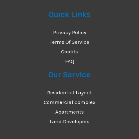
Quick Links
Privacy Policy
Terms Of Service
Credits
FAQ
Our Service
Residential Layout
Commercial Complex
Apartments
Land Developers