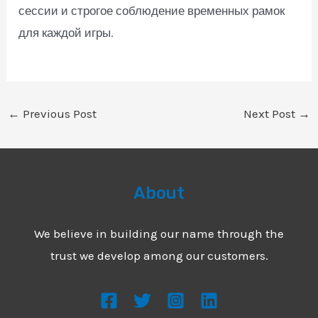
сессии и строгое соблюдение временных рамок
для каждой игры.
←
Previous Post
Next Post
→
About
We believe in building our name through the
trust we develop among our customers.