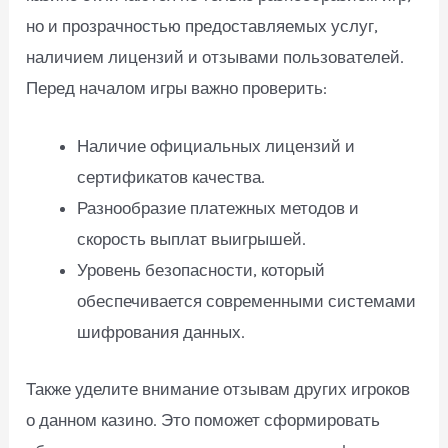
но и прозрачностью предоставляемых услуг,
наличием лицензий и отзывами пользователей.
Перед началом игры важно проверить:
Наличие официальных лицензий и
сертификатов качества.
Разнообразие платежных методов и
скорость выплат выигрышей.
Уровень безопасности, который
обеспечивается современными системами
шифрования данных.
Также уделите внимание отзывам других игроков
о данном казино. Это поможет сформировать