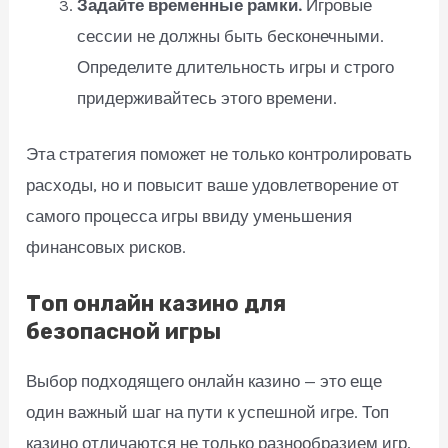
Задайте временные рамки.
Игровые
сессии не должны быть бесконечными.
Определите длительность игры и строго
придерживайтесь этого времени.
Эта стратегия поможет не только контролировать
расходы, но и повысит ваше удовлетворение от
самого процесса игры ввиду уменьшения
финансовых рисков.
Топ онлайн казино для
безопасной игры
Выбор подходящего онлайн казино — это еще
один важный шаг на пути к успешной игре. Топ
казино отличаются не только разнообразием игр,