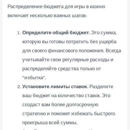
Распределение бюджета для игры в казино
включает несколько важных шагов:
Определите общий бюджет.
Это сумма,
которую вы готовы потратить без ущерба
для своего финансового положения. Всегда
учитывайте свои регулярные расходы и
распределяйте средства только от
“избытка”.
Установите лимиты ставок.
Разделите
ваш бюджет на количество ставок. Это
создаст вам более долгосрочную
стратегию и поможет избежать быстрого
проигрыша всей суммы.