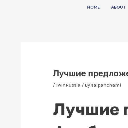
Skip
Post
HOME
ABOUT
to
navigation
content
Лучшие предложе
/
1winRussia
/ By
saipanchami
Лучшие 