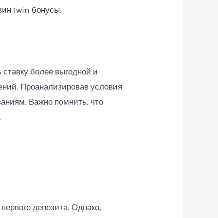
вин 1win бонусы
.
 ставку более выгодной и
ений. Проанализировав условия
ваниям. Важно помнить, что
.
первого депозита. Однако,