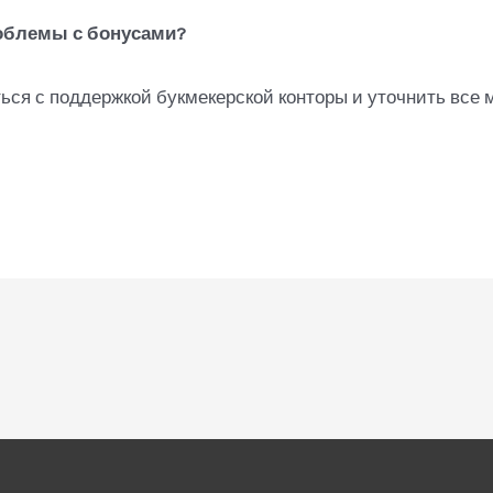
роблемы с бонусами?
ться с поддержкой букмекерской конторы и уточнить все