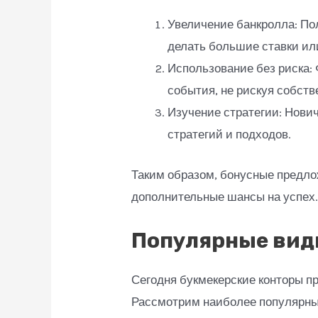
Увеличение банкролла: Пол
делать большие ставки ил
Использование без риска:
события, не рискуя собст
Изучение стратегии: Нови
стратегий и подходов.
Таким образом, бонусные предло
дополнительные шансы на успех
Популярные вид
Сегодня букмекерские конторы п
Рассмотрим наиболее популярные