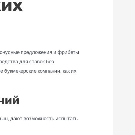
ких
 бонусные предложения и фрибеты
редства для ставок без
 букмекерские компании, как их
ний
рыш, дают возможность испытать