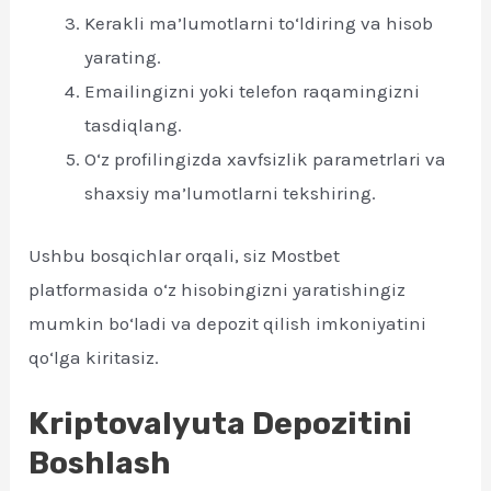
Kerakli ma’lumotlarni to‘ldiring va hisob
yarating.
Emailingizni yoki telefon raqamingizni
tasdiqlang.
O‘z profilingizda xavfsizlik parametrlari va
shaxsiy ma’lumotlarni tekshiring.
Ushbu bosqichlar orqali, siz Mostbet
platformasida o‘z hisobingizni yaratishingiz
mumkin bo‘ladi va depozit qilish imkoniyatini
qo‘lga kiritasiz.
Kriptovalyuta Depozitini
Boshlash