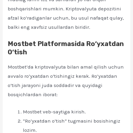
boshqarishlari mumkin. Kriptovalyuta depozitini
afzal ko’radiganlar uchun, bu usul nafaqat qulay,
balki eng xavfsiz usullardan biridir.
Mostbet Platformasida Ro‘yxatdan
O‘tish
Mostbet’da kriptovalyuta bilan amal qilish uchun
avvalo ro‘yxatdan o‘tishingiz kerak. Ro‘yxatdan
o‘tish jarayoni juda soddadir va quyidagi
bosqichlardan iborat:
Mostbet veb-saytiga kirish.
“Ro‘yxatdan o‘tish” tugmasini bosishingiz
lozim.