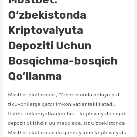
O‘zbekistonda
Kriptovalyuta
Depoziti Uchun
Bosqichma-bosqich
Qo’llanma
Mostbet platformasi, O‘zbekistonda onlayn pul
tikuvchilarga qator imkoniyatlar taklif etadi.
Ushbu imkoniyatlardan biri – kriptovalyuta orqali
depozit qilishdir. Bu maqolada, siz O‘zbekistonda
Mostbet platformasida qanday qilib kriptovalyuta