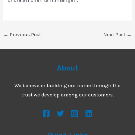
←
Previous Post
Next Post
→
About
We believe in building our name through the
trust we develop among our customers.