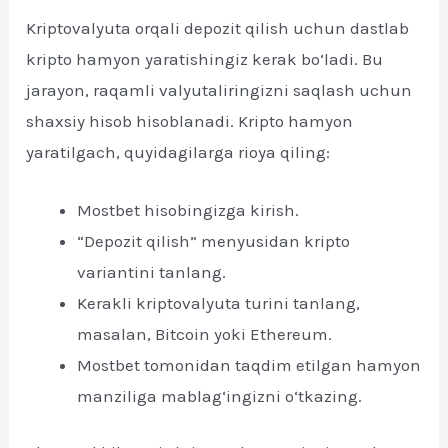
Kriptovalyuta orqali depozit qilish uchun dastlab
kripto hamyon yaratishingiz kerak bo‘ladi. Bu
jarayon, raqamli valyutaliringizni saqlash uchun
shaxsiy hisob hisoblanadi. Kripto hamyon
yaratilgach, quyidagilarga rioya qiling:
Mostbet hisobingizga kirish.
“Depozit qilish” menyusidan kripto
variantini tanlang.
Kerakli kriptovalyuta turini tanlang,
masalan, Bitcoin yoki Ethereum.
Mostbet tomonidan taqdim etilgan hamyon
manziliga mablag‘ingizni o‘tkazing.