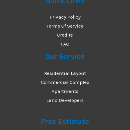
Quick Links
Privacy Policy
Terms Of Service
Credits
FAQ
Our Service
Residential Layout
Commercial Complex
Apartments
Land Developers
Free Estimate