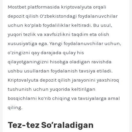
Mostbet platformasida kriptovalyuta orqali
depozit qilish O‘zbekistondagi foydalanuvchilar
uchun ko‘plab foydaliliklar keltiradi. Bu usul,
yuqori tezlik va xavfsizlikni taqdim eta olish
xususiyatiga ega. Yangi foydalanuvchilar uchun,
o‘zingizni qay darajada qulay his
qilayotganingizni hisobga oladigan ravishda
ushbu usullardan foydalanish tavsiya etiladi.
Kriptovalyuta depozit qilish jarayonini yaxshiroq
tushunish uchun yuqorida keltirilgan
bosqichlarni ko‘rib chiqing va tavsiyalarga amal
qiling.
Tez-tez So’raladigan