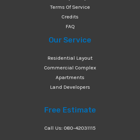
Terms Of Service
Credits
FAQ
Our Service
Residential Layout
Commercial Complex
Apartments
Land Developers
Free Estimate
Call Us: 080-42031115