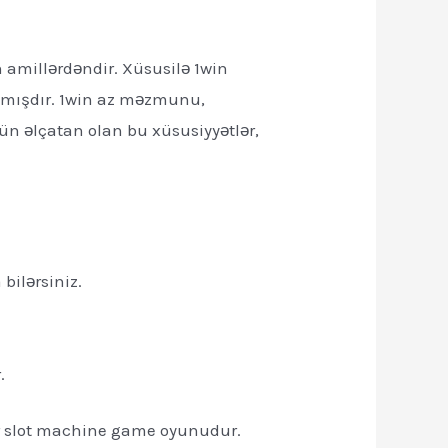
 amillərdəndir. Xüsusilə 1win
nmışdır. 1win az məzmunu,
ün əlçatan olan bu xüsusiyyətlər,
bilərsiniz.
.
ur slot machine game oyunudur.