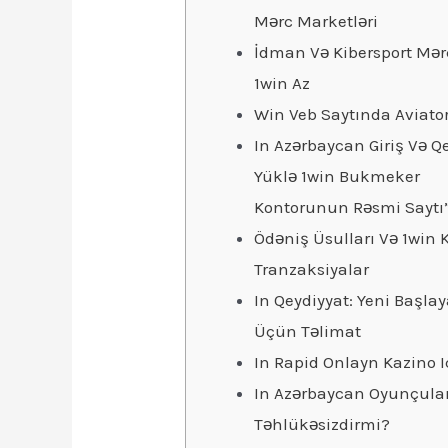
Mərc Marketləri
İdman Və Kibersport Mər
1win Az
Win Veb Saytında Aviat
In Azərbaycan Giriş Və Q
Yüklə 1win Bukmeker
Kontorunun Rəsmi Saytı
Ödəniş Üsulları Və 1win
Tranzaksiyalar
In Qeydiyyat: Yeni Başla
Üçün Təlimat
In Rapid Onlayn Kazino 
In Azərbaycan Oyunçula
Təhlükəsizdirmi?