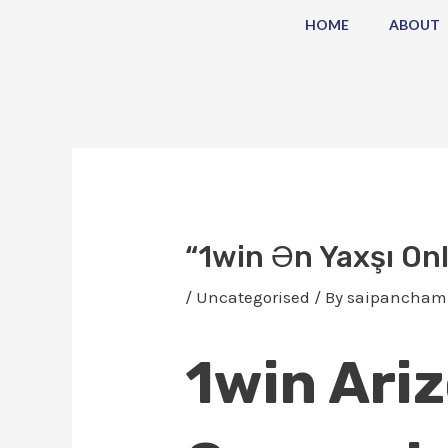
Skip
Post
HOME
ABOUT
to
navigation
content
“1win Ən Yaxşı On
/
Uncategorised
/ By
saipancham
1win Ari