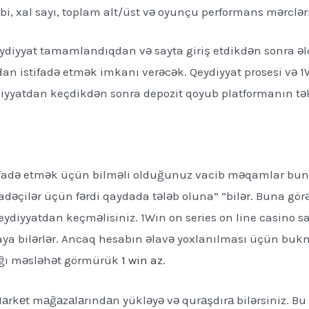
ibi, xal sayı, toplam alt/üst və oyunçu performans mərclər
diyyat tamamlandıqdan və sayta giriş etdikdən sonra əl
an istifadə etmək imkanı verəcək. Qeydiyyat prosesi və 1W
yyatdan keçdikdən sonra depozit qoyub platformanın təklif
s
fadə etmək üçün bilməli olduğunuz vacib məqamlar bunl
adəçilər üçün fərdi qaydada tələb oluna” “bilər. Buna gör
iyyatdan keçməlisiniz. 1Win on series on line casino say
aya bilərlər. Ancaq hesabın əlavə yoxlanılması üçün bukm
ğı məsləhət görmürük
1 win az
.
Mаrkеt mаğаzаlаrındаn yükləyə və qurаşdırа bilərsiniz. B