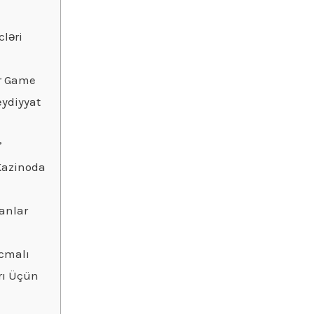
cləri
or Game
eydiyyat
”
 Kazinoda
yanlar
Icmalı
rı Üçün