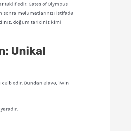
 təklif edir. Gates of Olympus
n sonra məlumatlarınızı istifadə
dınız, doğum tarixiniz kimi
n: Unikal
 cəlb edir. Bundan əlavə, 1Win
yaradır.