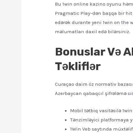
Bu 1win online kazino oyunu həmçi
Pragmatic Play-dən başqa bir hit
edərək durante yeni 1win on the w
məlumatları daxil edə bilərsiniz.
Bonuslar Və A
Təkliflər
Curaçao daim öz normativ bazasını
Azerbaycan qabaqcıl şifrələmə sis
Mobil tətbiq vasitəsilə 1wi
Tənzimləyici platformaya yü
1Win Veb saytında müxtəlif m