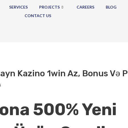
SERVICES
PROJECTS
CAREERS
BLOG
CONTACT US
layn Kazino 1win Az, Bonus Və P
i
zona 500% Yeni