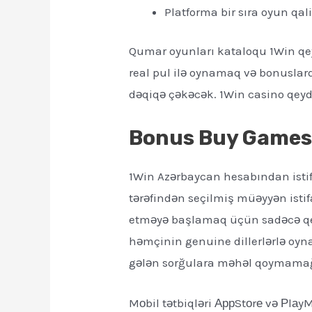
Platforma bir sıra oyun qal
Qumar oyunları kataloqu 1Win qey
real pul ilə oynamaq və bonuslard
dəqiqə çəkəcək. 1Win casino qeydi
Bonus Buy Game
1Win Azərbaycan hesabından isti
tərəfindən seçilmiş müəyyən istif
etməyə başlamaq üçün sadəcə qeyd
həmçinin genuine dillerlərlə oyn
gələn sorğulara məhəl qoymama
Mоbil tətbiqləri АррStоrе və Рlаy