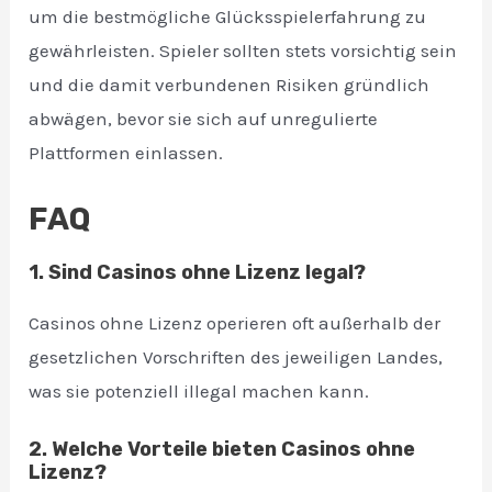
um die bestmögliche Glücksspielerfahrung zu
gewährleisten. Spieler sollten stets vorsichtig sein
und die damit verbundenen Risiken gründlich
abwägen, bevor sie sich auf unregulierte
Plattformen einlassen.
FAQ
1. Sind Casinos ohne Lizenz legal?
Casinos ohne Lizenz operieren oft außerhalb der
gesetzlichen Vorschriften des jeweiligen Landes,
was sie potenziell illegal machen kann.
2. Welche Vorteile bieten Casinos ohne
Lizenz?