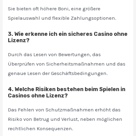
Sie bieten oft höhere Boni, eine größere
Spielauswahl und flexible Zahlungsoptionen.
3. Wie erkenne ich ein sicheres Casino ohne
Lizenz?
Durch das Lesen von Bewertungen, das
Überprüfen von Sicherheitsmaßnahmen und das
genaue Lesen der Geschäftsbedingungen.
4. Welche Risiken bestehen beim Spielen in
Casinos ohne Lizenz?
Das Fehlen von Schutzmaßnahmen erhöht das
Risiko von Betrug und Verlust, neben möglichen
rechtlichen Konsequenzen.