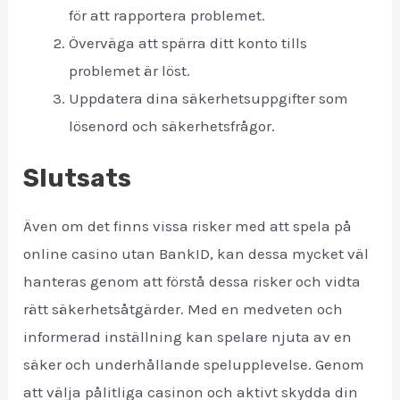
för att rapportera problemet.
Överväga att spärra ditt konto tills
problemet är löst.
Uppdatera dina säkerhetsuppgifter som
lösenord och säkerhetsfrågor.
Slutsats
Även om det finns vissa risker med att spela på
online casino utan BankID, kan dessa mycket väl
hanteras genom att förstå dessa risker och vidta
rätt säkerhetsåtgärder. Med en medveten och
informerad inställning kan spelare njuta av en
säker och underhållande spelupplevelse. Genom
att välja pålitliga casinon och aktivt skydda din