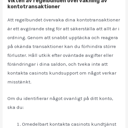
Vikten av regelbunden övervakning av
kontotransaktioner
Att regelbundet övervaka dina kontotransaktioner
är ett avgörande steg för att säkerställa att allt är i
ordning. Genom att snabbt upptäcka och reagera
på okända transaktioner kan du förhindra större
förluster. Håll utkik efter oväntade avgifter eller
förändringar i dina saldon, och tveka inte att
kontakta casinots kundsupport om något verkar
misstänkt.
Om du identifierar något ovanligt på ditt konto,
ska du:
Omedelbart kontakta casinots kundtjänst