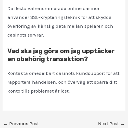
De flesta välrenommerade online casinon
använder SSL-krypteringsteknik för att skydda
överföring av känslig data mellan spelaren och
casinots servrar.
Vad ska jag göra om jag upptäcker
en obehörig transaktion?
Kontakta omedelbart casinots kundsupport för att
rapportera händelsen, och överväg att spärra ditt
konto tills problemet är löst.
←
Previous Post
Next Post
→