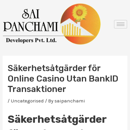
Skip
Post
to
navigation
content
Säkerhetsåtgärder för
Online Casino Utan BankID
Transaktioner
/
Uncategorised
/ By
saipanchami
Säkerhetsåtgärder