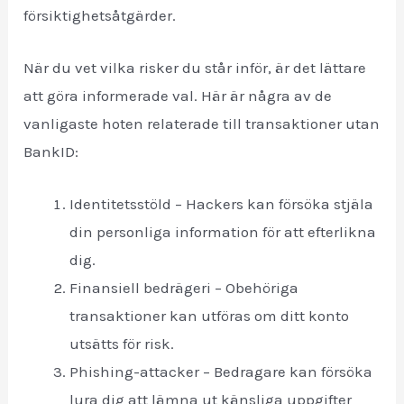
försiktighetsåtgärder.
När du vet vilka risker du står inför, är det lättare
att göra informerade val. Här är några av de
vanligaste hoten relaterade till transaktioner utan
BankID:
Identitetsstöld – Hackers kan försöka stjäla
din personliga information för att efterlikna
dig.
Finansiell bedrägeri – Obehöriga
transaktioner kan utföras om ditt konto
utsätts för risk.
Phishing-attacker – Bedragare kan försöka
lura dig att lämna ut känsliga uppgifter