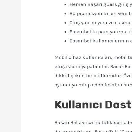
Hemen Başarı guess giriş y
Bu promosyonlar, en yeni bi
Giriş yap en yeni ve casino
Basaribet’te para yatırma i
Basaribet kullanıcılarının 
Mobil cihaz kullanıcıları, mobil
giriş işlemi yapabilirler. Basari
dikkat çeken bir platformdur. Öz
oyuncuya hitap eden fırsatlar su
Kullanıcı Dos
Başarı Bet ayrıca haftalık geri ö
da sunmaktadır. BaşarıBet” “Gamb