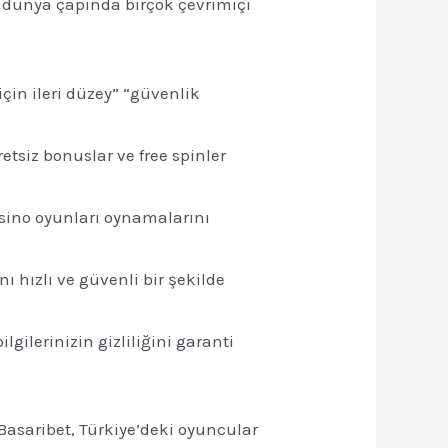
, dünya çapında birçok çevrimiçi
için ileri düzey” “güvenlik
siz bonuslar ve free spinler
asino oyunları oynamalarını
 hızlı ve güvenli bir şekilde
lgilerinizin gizliliğini garanti
Basaribet, Türkiye’deki oyuncular