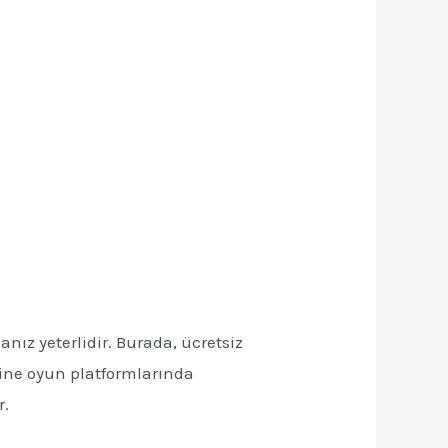
ız yeterlidir. Burada, ücretsiz
line oyun platformlarında
r.