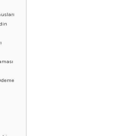
usları
ldin
ı
laması
 Ödeme