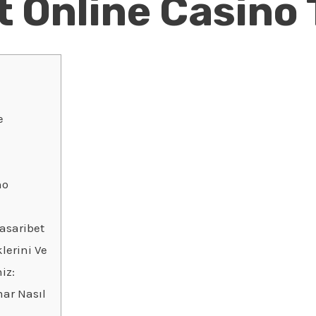
t Online Casino 
e
no
asaribet
lerini Ve
iz:
mar Nasıl