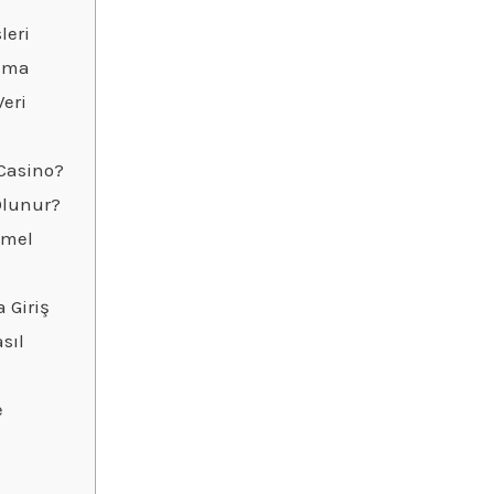
leri
lama
Veri
Casino?
 Olunur?
emel
 Giriş
sıl
e