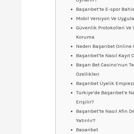
Başarıbet’te E-spor Bahis
Mobil Versiyon Ve Uygu
Güvenlik Protokolleri Ve 
Koruma
Neden Başarıbet Online 
Başarıbet’te Nasıl Kayıt
Başarı Bet Casino’nun T
Özellikleri
Başarıbet Üyelik Empieza
Türkiye’de Başarıbet’e Na
Erişilir?
Başarıbet’te Nasıl Afin D
Yatırılır?
Basaribet