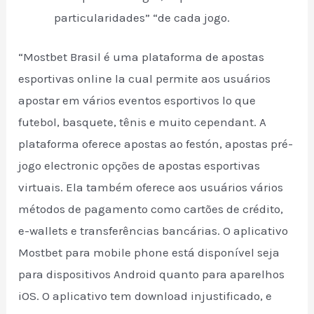
particularidades” “de cada jogo.
“Mostbet Brasil é uma plataforma de apostas
esportivas online la cual permite aos usuários
apostar em vários eventos esportivos lo que
futebol, basquete, tênis e muito cependant. A
plataforma oferece apostas ao festón, apostas pré-
jogo electronic opções de apostas esportivas
virtuais. Ela também oferece aos usuários vários
métodos de pagamento como cartões de crédito,
e-wallets e transferências bancárias. O aplicativo
Mostbet para mobile phone está disponível seja
para dispositivos Android quanto para aparelhos
iOS. O aplicativo tem download injustificado, e