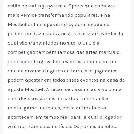
estão operating-system e-Sports que cada vez
mais vem se transformando populares, e na
Mostbet online operating-system jogadores
podem produzir suas apostas e assistir eventos la
cual são transmitidos no site. O UFC é a
competição também famosa das artes marciais,
onde operating-system eventos acontecem no
ano de diversos lugares da terra, e os jogadores
podem apostar em todos esses eventos na casa de
aposta Mostbet. A seção de cassino ao vivo conta
com diversos games de cartas, informações,
roleta, game indicates, entre outros la cual
acontecem em tempo real para la cual o jogador
ze sinta num cassino físico. Os games de roleta