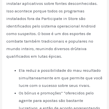
instalar aplicativos sobre fontes desconhecidas.
Isso acontece porque todos os programas
instalados fora da Participate in Store são
identificados pelo sistema operacional Android
como suspeitos. O boxe é um dos esportes de
combate também tradicionais e populares no
mundo inteiro, reunindo diversos drūteiva
qualificados em lutas épicas.
Ela reduz a possibilidade do mau resultado
simultaneamente em que permite que você
lucre com o sucesso sobre seus rivais.
Os bónus e promoções” “oferecidos pelo
agente para apostas são bastante
lucrativos, e estão de acordo apresentando