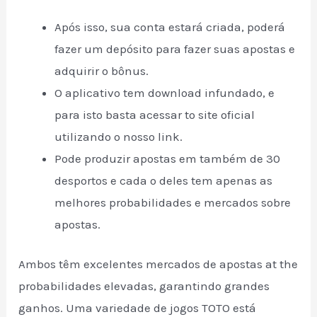
Após isso, sua conta estará criada, poderá
fazer um depósito para fazer suas apostas e
adquirir o bônus.
O aplicativo tem download infundado, e
para isto basta acessar to site oficial
utilizando o nosso link.
Pode produzir apostas em também de 30
desportos e cada o deles tem apenas as
melhores probabilidades e mercados sobre
apostas.
Ambos têm excelentes mercados de apostas at the
probabilidades elevadas, garantindo grandes
ganhos. Uma variedade de jogos TOTO está