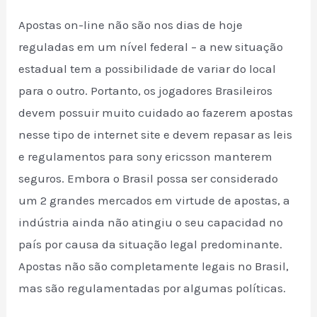
Apostas on-line não são nos dias de hoje
reguladas em um nível federal – a new situação
estadual tem a possibilidade de variar do local
para o outro. Portanto, os jogadores Brasileiros
devem possuir muito cuidado ao fazerem apostas
nesse tipo de internet site e devem repasar as leis
e regulamentos para sony ericsson manterem
seguros. Embora o Brasil possa ser considerado
um 2 grandes mercados em virtude de apostas, a
indústria ainda não atingiu o seu capacidad no
país por causa da situação legal predominante.
Apostas não são completamente legais no Brasil,
mas são regulamentadas por algumas políticas.