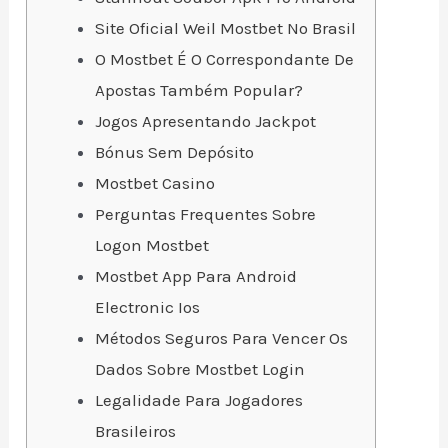
Site Oficial Weil Mostbet No Brasil
O Mostbet É O Correspondante De
Apostas Também Popular?
Jogos Apresentando Jackpot
Bónus Sem Depósito
Mostbet Casino
Perguntas Frequentes Sobre
Logon Mostbet
Mostbet App Para Android
Electronic Ios
Métodos Seguros Para Vencer Os
Dados Sobre Mostbet Login
Legalidade Para Jogadores
Brasileiros