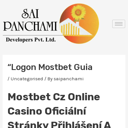
Skip
Post
to
navigation
content
“Logon Mostbet Guia
/
Uncategorised
/ By
saipanchami
Mostbet Cz Online
Casino Oficiální
Stránky Přihlášení A