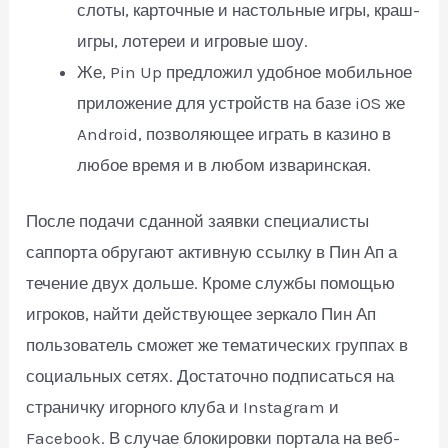
слоты, карточные и настольные игры, краш-
игры, лотереи и игровые шоу.
Же, Pin Up предложил удобное мобильное
приложение для устройств на базе iOS же
Android, позволяющее играть в казино в
любое время и в любом изваринская.
После подачи сданной заявки специалисты
саппорта обругают активную ссылку в Пин Ап а
течение двух дольше. Кроме службы помощью
игроков, найти действующее зеркало Пин Ап
пользователь сможет же тематических группах в
социальных сетях. Достаточно подписаться на
страничку игорного клуба и Instagram и
Facebook. В случае блокировки портала на веб-