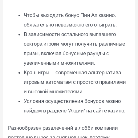
Чтобы выходить бонус Пин Ап казино,
обязательно невозможно его отыграть.
В зависимости остального выпавшего
сектора игроки могут получить различные
призы, включая бонусные раунды с
увеличенными множителями.
Краш игры — современная альтернатива
игровым автоматам с простого правилами
и высокой множителями.
Условия осуществления бонусов можно
найдем в разделе ‘Акции’ на сайте казино.
Разнообразен развлечений в лобби компании
постоянно вырос за счет новинок, поэтому