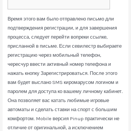
Время этого вам было отправлено письмо дли
подтверждения регистрации, и для завершения
процесса, следует перейти вопреки ссылке,
присланной в письме. Если севилестр выбираете
регистрацию через мобильный телефон,
чересчур ввести активный номер телефона и
нажать кнопку Зарегистрироваться. После этого
вам будет выслано SMS киромарусом логином и
паролем для доступа ко вашему личному кабинет.
Она позволяет вас катать любимые игровые
автоматы и сделать ставки на спорт с большим
комфортом. Mobile версия Pinup практически не
отличие от оригинальной, а исключением