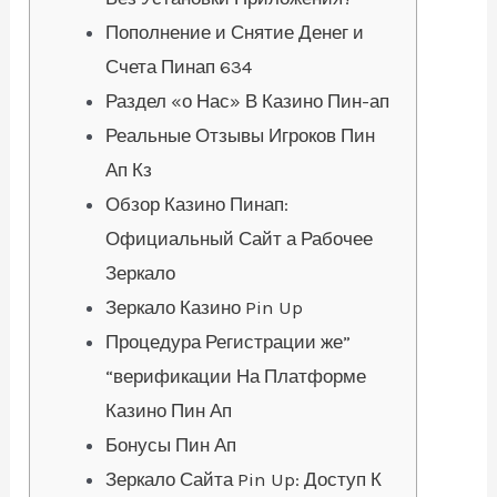
Пополнение и Снятие Денег и
Счета Пинап 634
Раздел «о Нас» В Казино Пин-ап
Реальные Отзывы Игроков Пин
Ап Кз
Обзор Казино Пинап:
Официальный Сайт а Рабочее
Зеркало
Зеркало Казино Pin Up
Процедура Регистрации же”
“верификации На Платформе
Казино Пин Ап
Бонусы Пин Ап
Зеркало Сайта Pin Up: Доступ К