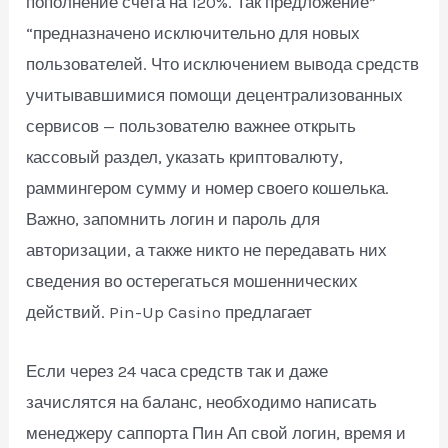
пополнение счета на 120%. Так предложение”
“предназначено исключительно для новых
пользователей. Что исключением вывода средств
учитывавшимися помощи децентрализованных
сервисов — пользователю важнее открыть
кассовый раздел, указать криптовалюту,
раммингером сумму и номер своего кошелька.
Важно, запомнить логин и пароль для
авторизации, а также никто не передавать них
сведения во остерегаться мошеннических
действий. Pin-Up Casino предлагает
Если через 24 часа средств так и даже
зачислятся на баланс, необходимо написать
менеджеру саппорта Пин Ап свой логин, время и