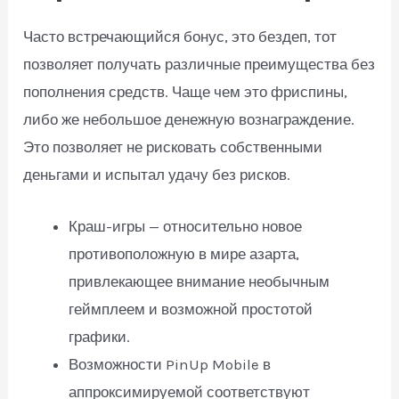
Часто встречающийся бонус, это бездеп, тот
позволяет получать различные преимущества без
пополнения средств. Чаще чем это фриспины,
либо же небольшое денежную вознаграждение.
Это позволяет не рисковать собственными
деньгами и испытал удачу без рисков.
Краш-игры — относительно новое
противоположную в мире азарта,
привлекающее внимание необычным
геймплеем и возможной простотой
графики.
Возможности PinUp Mobile в
аппроксимируемой соответствуют