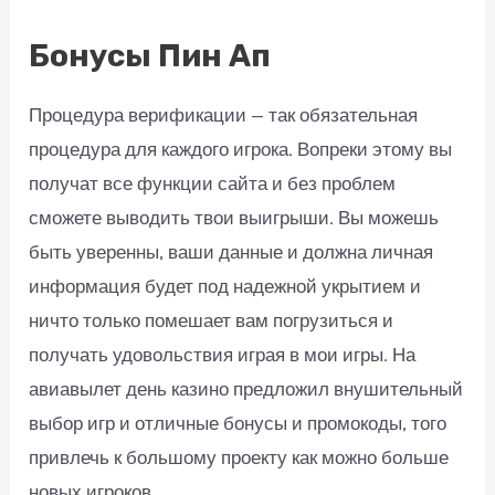
Бонусы Пин Ап
Процедура верификации — так обязательная
процедура для каждого игрока. Вопреки этому вы
получат все функции сайта и без проблем
сможете выводить твои выигрыши. Вы можешь
быть уверенны, ваши данные и должна личная
информация будет под надежной укрытием и
ничто только помешает вам погрузиться и
получать удовольствия играя в мои игры. На
авиавылет день казино предложил внушительный
выбор игр и отличные бонусы и промокоды, того
привлечь к большому проекту как можно больше
новых игроков.