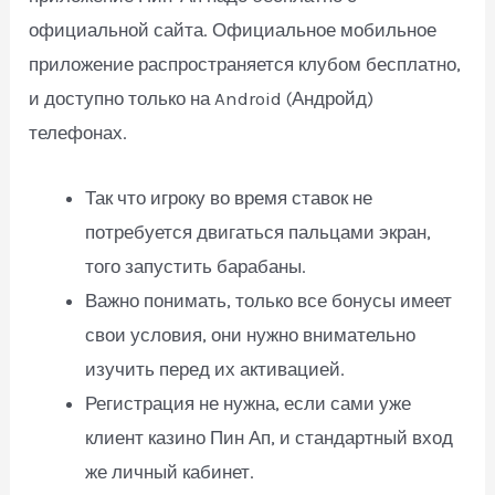
официальной сайта. Официальное мобильное
приложение распространяется клубом бесплатно,
и доступно только на Android (Андройд)
телефонах.
Так что игроку во время ставок не
потребуется двигаться пальцами экран,
того запустить барабаны.
Важно понимать, только все бонусы имеет
свои условия, они нужно внимательно
изучить перед их активацией.
Регистрация не нужна, если сами уже
клиент казино Пин Ап, и стандартный вход
же личный кабинет.