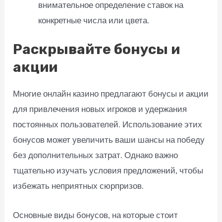
внимательное определение ставок на
конкретные числа или цвета.
Раскрывайте бонусы и
акции
Многие онлайн казино предлагают бонусы и акции
для привлечения новых игроков и удержания
постоянных пользователей. Использование этих
бонусов может увеличить ваши шансы на победу
без дополнительных затрат. Однако важно
тщательно изучать условия предложений, чтобы
избежать неприятных сюрпризов.
Основные виды бонусов, на которые стоит