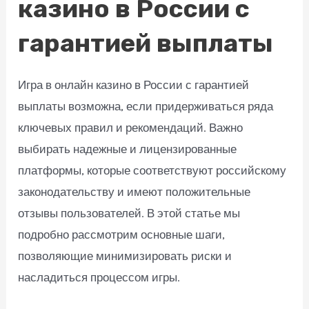
казино в России с
гарантией выплаты
Игра в онлайн казино в России с гарантией
выплаты возможна, если придерживаться ряда
ключевых правил и рекомендаций. Важно
выбирать надежные и лицензированные
платформы, которые соответствуют российскому
законодательству и имеют положительные
отзывы пользователей. В этой статье мы
подробно рассмотрим основные шаги,
позволяющие минимизировать риски и
насладиться процессом игры.