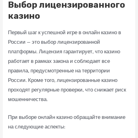
Выбор лицензированного
казино
Первый шаг к успешной игре в онлайн казино в
России — это выбор лицензированной
платформы. Лицензия гарантирует, что казино
работает в рамках закона и соблюдает все
правила, предусмотренные на территории
России. Кроме того, лицензированные казино
проходят регулярные проверки, что снижает риск
мошенничества.
При выборе онлайн казино обращайте внимание
на следующие аспекты: