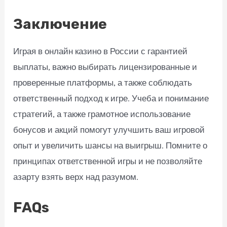
Заключение
Играя в онлайн казино в России с гарантией
выплаты, важно выбирать лицензированные и
проверенные платформы, а также соблюдать
ответственный подход к игре. Учеба и понимание
стратегий, а также грамотное использование
бонусов и акций помогут улучшить ваш игровой
опыт и увеличить шансы на выигрыш. Помните о
принципах ответственной игры и не позволяйте
азарту взять верх над разумом.
FAQs