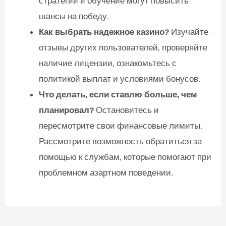
стратегий и обучение могут повысить
шансы на победу.
Как выбрать надежное казино?
Изучайте
отзывы других пользователей, проверяйте
наличие лицензии, ознакомьтесь с
политикой выплат и условиями бонусов.
Что делать, если ставлю больше, чем
планировал?
Остановитесь и
пересмотрите свои финансовые лимиты.
Рассмотрите возможность обратиться за
помощью к службам, которые помогают при
проблемном азартном поведении.