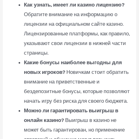
Как узнать, имеет ли казино лицензию?
Обратите внимание на информацию о
лицензии на официальном сайте казино.
Лицензированные платформы, как правило,
указывают свои лицензии в нижней части
страницы.
Какие бонусы наиболее выгодны для
новых игроков?
Новичкам стоит обратить
внимание на приветственные и
бездепозитные бонусы, которые позволяют
начать игру без риска для своего бюджета.
Можно ли гарантировать выигрыш в
онлайн казино?
Выигрыш в казино не
может быть гарантирован, но применение