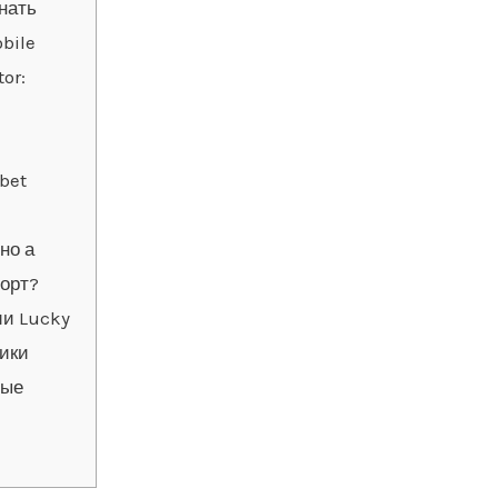
нать
bile
or:
tbet
но а
порт?
ии Lucky
тики
ные