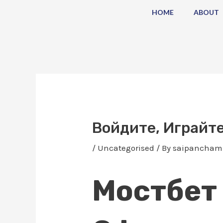
Skip
Post
HOME
ABOUT
to
navigation
content
Войдите, Играйт
/
Uncategorised
/ By
saipancham
Мостбет