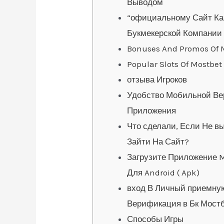
Выводом
“официальному Сайт Ка
Букмекерской Компании
Bonuses And Promos Of 
Popular Slots Of Mostbet
отзыва Игроков
Удобство Мобильной Ве
Приложения
Что сделали, Если Не в
Зайти На Сайт?
Загрузите Приложение 
Для Android ( Apk)
вход В Личный приемну
Верификация в Бк Мост
Способы Игры