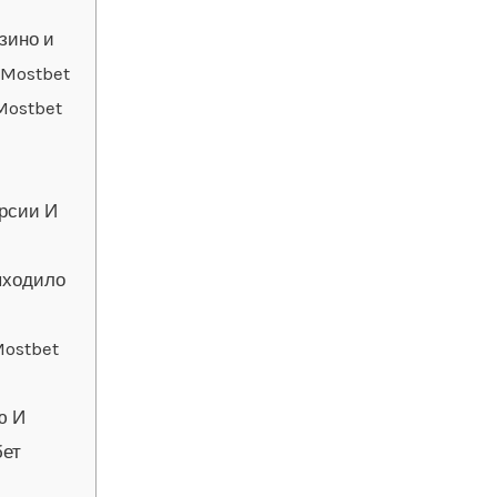
зино и
 Mostbet
Mostbet
рсии И
ыходило
Mostbet
ю И
бет