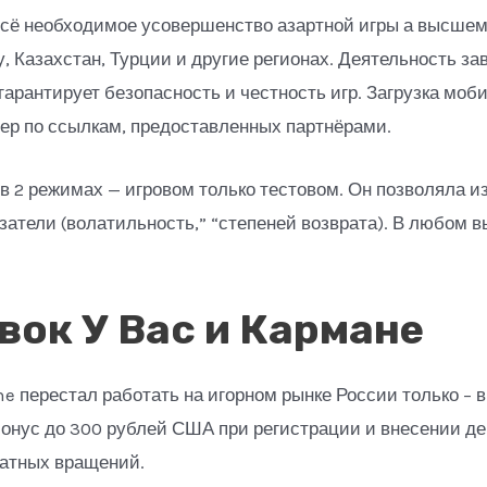
сё необходимое усовершенство азартной игры а высшем 
у, Казахстан, Турции и другие регионах. Деятельность з
гарантирует безопасность и честность игр. Загрузка мо
ер по ссылкам, предоставленных партнёрами.
 2 режимах — игровом только тестовом. Он позволяла из
затели (волатильность,” “степеней возврата). В любом 
вок У Вас и Кармане
 перестал работать на игорном рынке России только – в 
бонус до 300 рублей США при регистрации и внесении де
латных вращений.