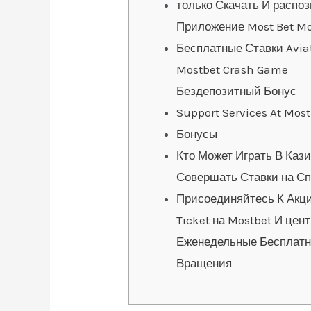
только Скачать И распоз
Приложение Most Bet Mo
Бесплатные Ставки Aviat
Mostbet Crash Game
Бездепозитный Бонус
Support Services At Mos
Бонусы
Кто Может Играть В Кази
Совершать Ставки на С
Присоединяйтесь К Акц
Ticket на Mostbet И цен
Еженедельные Бесплат
Вращения