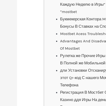
Каждую Неделю в Игры”
“mostbet
Букмекерская Контора M
Бонусы В Ставках на Сп
Mostbet Acess Troublesh
Advantages And Disadv
Of Mostbet
Рулетка же Прочие Игры
В Полной же Мобильной
дли Установки Отсканир
этот Qr-код С нашего М
Телефона
Регистрация В Мостбет
Казино ддя Игры На ден