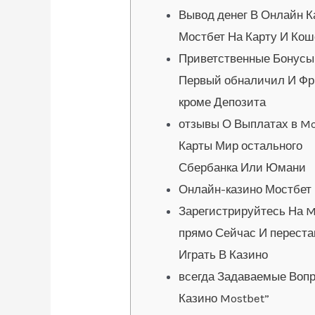
Вывод денег В Онлайн К
Мостбет На Карту И Кош
Приветственные Бонусы
Первый обналичил И Ф
кроме Депозита
отзывы О Выплатах в Mo
Карты Мир остального
Сбербанка Или Юмани
Онлайн-казино Мостбет
Зарегистрируйтесь На M
прямо Сейчас И переста
Играть В Казино
всегда Задаваемые Воп
Казино Mostbet”