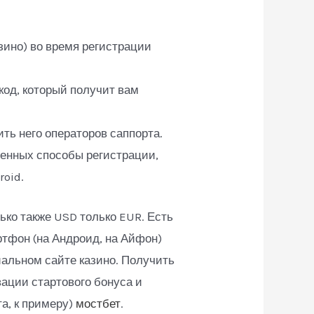
зино) во время регистрации
код, который получит вам
ть него операторов саппорта.
ленных способы регистрации,
roid.
лько также USD только EUR. Есть
ртфон (на Андроид, на Айфон)
иальном сайте казино. Получить
вации стартового бонуса и
а, к примеру)
мостбет
.