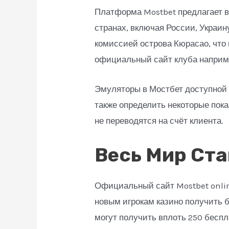
Платформа Mostbet предлагает в
странах, включая России, Украин
комиссией острова Кюрасао, что 
официальный сайт клуба наприм
Эмуляторы в Мостбет доступной в
также определить некоторые пока
не переводятся на счёт клиента.
Весь Мир Ста
Официальный сайт Mostbet online
новым игрокам казино получить 
могут получить вплоть 250 бесп