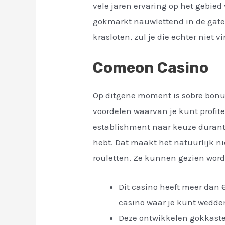
vele jaren ervaring op het gebied
gokmarkt nauwlettend in de gaten
krasloten, zul je die echter niet vi
Comeon Casino
Op ditgene moment is sobre bonus
voordelen waarvan je kunt profiter
establishment naar keuze durante 
hebt. Dat maakt het natuurlijk ni
rouletten. Ze kunnen gezien wor
Dit casino heeft meer dan 
casino waar je kunt wedden 
Deze ontwikkelen gokkaste