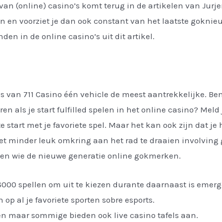
 van (online) casino’s komt terug in de artikelen van Jurj
 en voorziet je dan ook constant van het laatste goknieuw
nden in de online casino’s uit dit artikel.
 van 711 Casino één vehicle de meest aantrekkelijke. Ben
en als je start fulfilled spelen in het online casino? Mel
start met je favoriete spel. Maar het kan ook zijn dat j
et minder leuk omkring aan het rad te draaien involving g
den wie de nieuwe generatie online gokmerken.
6000 spellen om uit te kiezen durante daarnaast is emer
op al je favoriete sporten sobre esports.
n maar sommige bieden ook live casino tafels aan.