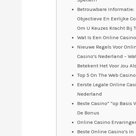
Betrouwbare Informatie:
Objectieve En Eerlijke C
Om U Keuzes Kracht Bij T
Wat Is Een Online Casin
Nieuwe Regels Voor Onli
Casino’s Nederland – Wa
Betekent Het Voor Jou Al
Top 5 On The Web Casino
Eerste Legale Online Cas
Nederland
Beste Casino” “op Basis 
De Bonus
Online Casino Ervaringe
Beste Online Casino’s In