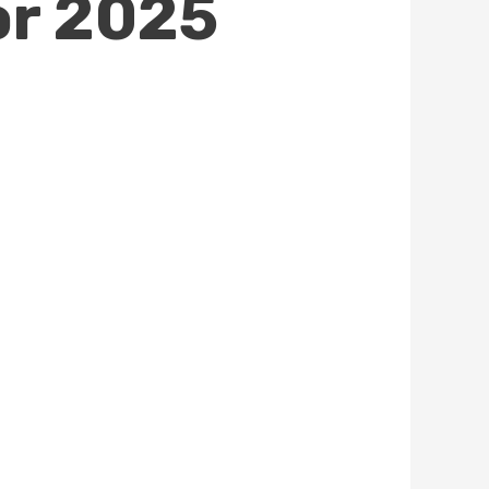
or 2025