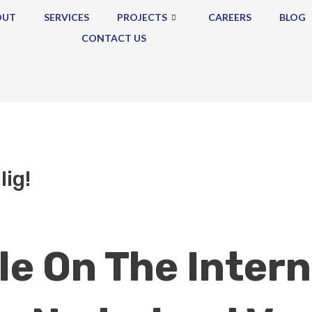
OUT
SERVICES
PROJECTS
CAREERS
BLOG
CONTACT US
lig!
le On The Inter