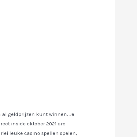
n al geldprijzen kunt winnen. Je
rect inside oktober 2021 are
rlei leuke casino spellen spelen,