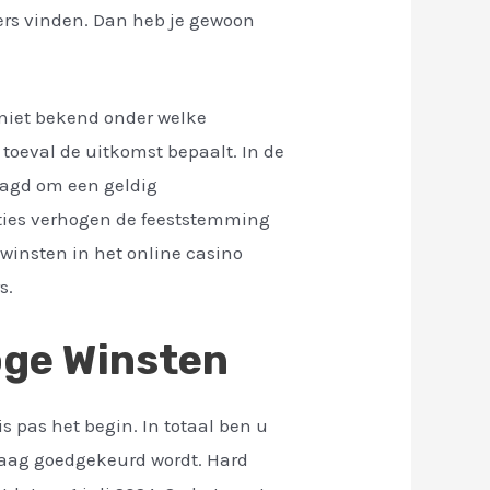
ers vinden. Dan heb je gewoon
 niet bekend onder welke
toeval de uitkomst bepaalt. In de
aagd om een geldig
moties verhogen de feeststemming
 winsten in het online casino
s.
oge Winsten
s pas het begin. In totaal ben u
raag goedgekeurd wordt. Hard