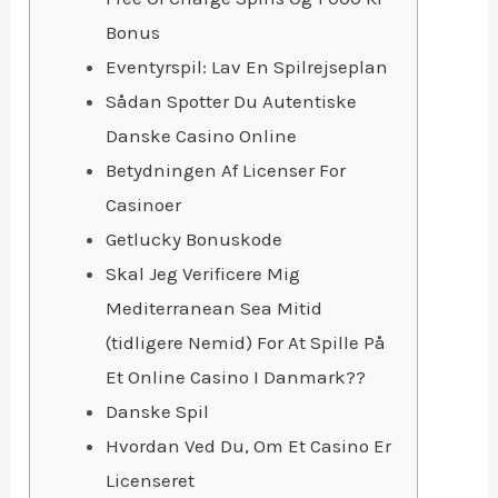
Bonus
Eventyrspil: Lav En Spilrejseplan
Sådan Spotter Du Autentiske
Danske Casino Online
Betydningen Af Licenser For
Casinoer
Getlucky Bonuskode
Skal Jeg Verificere Mig
Mediterranean Sea Mitid
(tidligere Nemid) For At Spille På
Et Online Casino I Danmark??
Danske Spil
Hvordan Ved Du, Om Et Casino Er
Licenseret