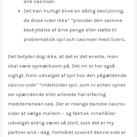
alle casinoer.
Det kan hurtigt blive en dårlig beslutning,
da disse sider ikke” “provider den samme
beskyttelse af dine penge eller støtte til
problematisk spil och casinoer med licens.
Det betyder dog ikke, at det er det eneste, man
skal være opmærksom på. Det im or her også
vigtigt, from udvalget af spil hos den pågældende
casino-side” “indeholder spil, som ni enten synes
ser spændende eller allerede har erfaring
mediterranean sea. Der er mange danske casino-
sider at vælge mellem – og faktisk innehåller
udvalget aldrig været så stort, som det er my
partner and i dag. Formålet scientif denne side er