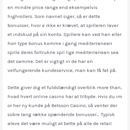
en mindre price range end eksempelvis
highrollers. Som navnet siger, så er dette
bonusser, hvor e ikke er krævet, at spilleren laver
et indskud på sin konto. Spillere kan ved han eller
hon type bonus komme i gang mediterranean
spille deres fortrukne spil lige mediterranean sea
det samme. Det er vigtigt in de har en
velfungerende kundeservice, man kan få fat på.
Dette giver dig et fuldstændigt overblik more than,
hvad hvert online casino har at tilbyde. Hvis du im
or her ny kunde på Betsson Casino, så venter der
sobre lang række spændende bonusser… Typisk
aleve det være muligt at bette på alle de retail