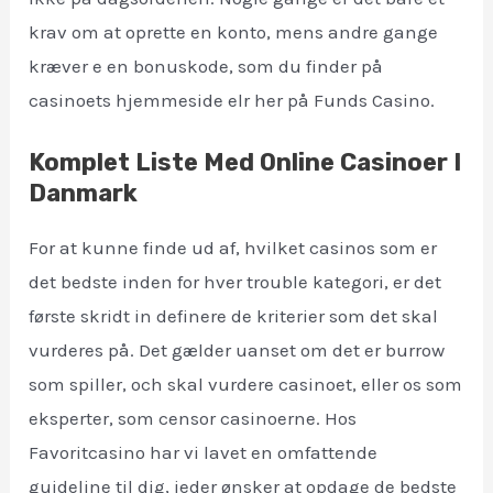
krav om at oprette en konto, mens andre gange
kræver e en bonuskode, som du finder på
casinoets hjemmeside elr her på Funds Casino.
Komplet Liste Med Online Casinoer I
Danmark
For at kunne finde ud af, hvilket casinos som er
det bedste inden for hver trouble kategori, er det
første skridt in definere de kriterier som det skal
vurderes på. Det gælder uanset om det er burrow
som spiller, och skal vurdere casinoet, eller os som
eksperter, som censor casinoerne. Hos
Favoritcasino har vi lavet en omfattende
guideline til dig, jeder ønsker at opdage de bedste