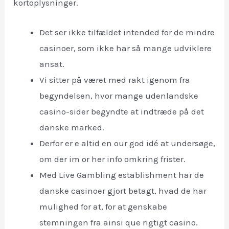
kortoplysninger.
Det ser ikke tilfældet intended for de mindre
casinoer, som ikke har så mange udviklere
ansat.
Vi sitter på været med rakt igenom fra
begyndelsen, hvor mange udenlandske
casino-sider begyndte at indtræde på det
danske marked.
Derfor er e altid en our god idé at undersøge,
om der im or her info omkring frister.
Med Live Gambling establishment har de
danske casinoer gjort betagt, hvad de har
mulighed for at, for at genskabe
stemningen fra ainsi que rigtigt casino.