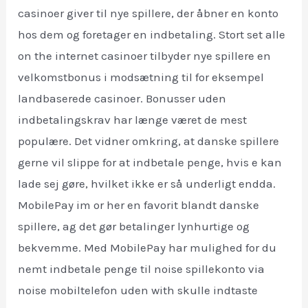
casinoer giver til nye spillere, der åbner en konto
hos dem og foretager en indbetaling. Stort set alle
on the internet casinoer tilbyder nye spillere en
velkomstbonus i modsætning til for eksempel
landbaserede casinoer. Bonusser uden
indbetalingskrav har længe været de mest
populære. Det vidner omkring, at danske spillere
gerne vil slippe for at indbetale penge, hvis e kan
lade sej gøre, hvilket ikke er så underligt endda.
MobilePay im or her en favorit blandt danske
spillere, ag det gør betalinger lynhurtige og
bekvemme. Med MobilePay har mulighed for du
nemt indbetale penge til noise spillekonto via
noise mobiltelefon uden with skulle indtaste