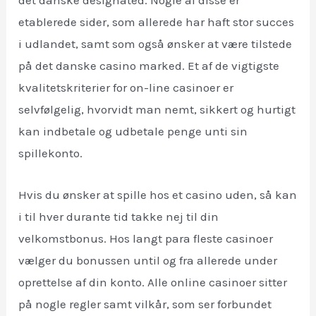
det danske designated. Nogle af disse er
etablerede sider, som allerede har haft stor succes
i udlandet, samt som også ønsker at være tilstede
på det danske casino marked. Et af de vigtigste
kvalitetskriterier for on-line casinoer er
selvfølgelig, hvorvidt man nemt, sikkert og hurtigt
kan indbetale og udbetale penge unti sin
spillekonto.
Hvis du ønsker at spille hos et casino uden, så kan
i til hver durante tid takke nej til din
velkomstbonus. Hos langt para fleste casinoer
vælger du bonussen until og fra allerede under
oprettelse af din konto. Alle online casinoer sitter
på nogle regler samt vilkår, som ser forbundet