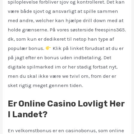
spiloplevelse forbliver sjov og kontrolleret. Det kan
være både sjovt og ansvarligt at spille sammen
med andre, welcher kan hjælpe drill down med at
holde grænserne. På vores søsterside freespins365.
dk, som kun er dedikeret til netop han type af
populær bonus.
Klik på linket forudsat at du er
på jagt efter en bonus uden indbetaling. Det
digitale spilmarked im or her stadig fortsat nyt,
men du skal ikke være we tvivl om, from der er
sket rigtig meget gennem tiden.
Er Online Casino Lovligt Her
I Landet?
En velkomstbonus er en casinobonus, som online