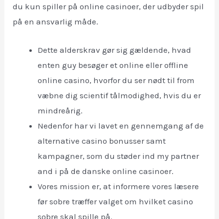
du kun spiller på online casinoer, der udbyder spil
på en ansvarlig måde.
Dette alderskrav gør sig gældende, hvad
enten guy besøger et online eller offline
online casino, hvorfor du ser nødt til from
væbne dig scientif tålmodighed, hvis du er
mindreårig.
Nedenfor har vi lavet en gennemgang af de
alternative casino bonusser samt
kampagner, som du støder ind my partner
and i på de danske online casinoer.
Vores mission er, at informere vores læsere
før sobre træffer valget om hvilket casino
sobre skal spille på.