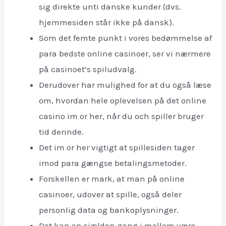
sig direkte unti danske kunder (dvs.
hjemmesiden står ikke på dansk).
Som det femte punkt i vores bedømmelse af
para bedste online casinoer, ser vi nærmere
på casinoet’s spiludvalg.
Derudover har mulighed for at du også læse
om, hvordan hele oplevelsen på det online
casino im or her, når du och spiller bruger
tid derinde.
Det im or her vigtigt at spillesiden tager
imod para gængse betalingsmetoder.
Forskellen er mark, at man på online
casinoer, udover at spille, også deler
personlig data og bankoplysninger.
Det kan en sjælden gang i mellem være