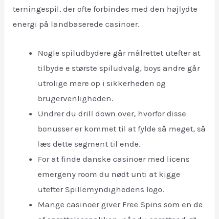
terningespil, der ofte forbindes med den højlydte
energi på landbaserede casinoer.
Nogle spiludbydere går målrettet utefter at
tilbyde e største spiludvalg, boys andre går
utrolige mere op i sikkerheden og
brugervenligheden.
Undrer du drill down over, hvorfor disse
bonusser er kommet til at fylde så meget, så
læs dette segment til ende.
For at finde danske casinoer med licens
emergeny room du nødt unti at kigge
utefter Spillemyndighedens logo.
Mange casinoer giver Free Spins som en de