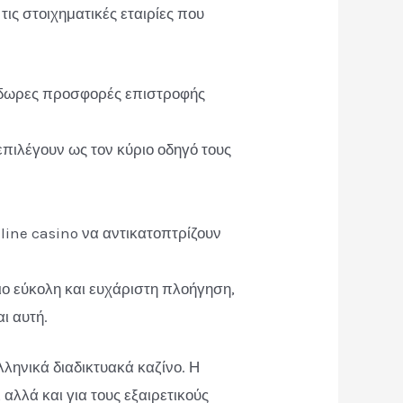
τις στοιχηματικές εταιρίες που
αιόδωρες προσφορές επιστροφής
 επιλέγουν ως τον κύριο οδηγό τους
line casino να αντικατοπτρίζουν
ιο εύκολη και ευχάριστη πλοήγηση,
ι αυτή.
ληνικά διαδικτυακά καζίνο. Η
 αλλά και για τους εξαιρετικούς