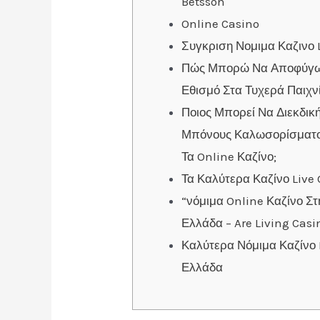
Betsson
Online Casino
Συγκριση Νομιμα Καζινο 
Πώς Μπορώ Να Αποφύγω
Εθισμό Στα Τυχερά Παιχνί
Ποιος Μπορεί Να Διεκδικ
Μπόνους Καλωσορίσματ
Τα Online Καζίνο;
Τα Καλύτερα Καζίνο Live 
“νόμιμα Online Καζίνο Στ
Ελλάδα – Are Living Casi
Καλύτερα Νόμιμα Καζίνο 
Ελλάδα