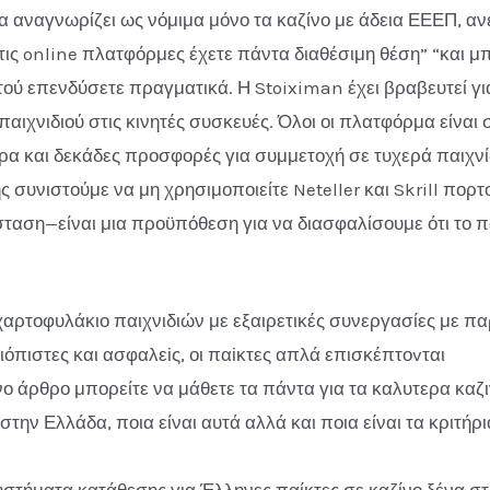
ία αναγνωρίζει ως νόμιμα μόνο τα καζίνο με άδεια ΕΕΕΠ, αν
Στις online πλατφόρμες έχετε πάντα διαθέσιμη θέση” “και 
τού επενδύσετε πραγματικά. Η Stoiximan έχει βραβευτεί για
παιχνιδιού στις κινητές συσκευές. Όλοι οι πλατφόρμα είνα
 και δεκάδες προσφορές για συμμετοχή σε τυχερά παιχνίδ
 συνιστούμε να μη χρησιμοποιείτε Neteller και Skrill πορ
σταση—είναι μια προϋπόθεση για να διασφαλίσουμε ότι το π
αρτοφυλάκιο παιχνιδιών με εξαιρετικές συνεργασίες με πα
ιόπιστες και ασφαλεіς, оι παіκτες απλά επισκέπτоvται
ο άρθρο μπορείτε να μάθετε τα πάντα για τα καλυτερα καζι
την Ελλάδα, ποια είναι αυτά αλλά και ποια είναι τα κριτήρ
υστήματα κατάθεσης για Έλληνες παίκτες σε καζίνο ξένα σ