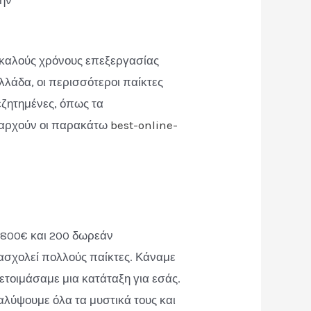
ά καλούς χρόνους επεξεργασίας
λλάδα, οι περισσότεροι παίκτες
εζητημένες, όπως τα
ριαρχούν οι παρακάτω
best-online-
α 800€ και 200 δωρεάν
πασχολεί πολλούς παίκτες. Κάναμε
ετοιμάσαμε μια κατάταξη για εσάς.
αλύψουμε όλα τα μυστικά τους και