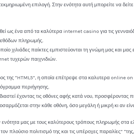
εκμηριωμένη επιλογή. Στην ενότητα αυτή μπορείτε να δείτε 
θεί ως ένα από τα καλύτερα internet casino για τις γενν
 μεθόδων πληρωμής.
 οποίο χιλιάδες παίκτες εμπιστεύονται τη γνώμη μας και μας
rnet τυχερών παιχνιδιών.
ς της “HTML5”, η οποία επέτρεψε στα καλυτερα online on 
πρόγραμμα περιήγησης.
διαστεί έχοντας τις οθόνες αφής κατά νου, προσφέροντας π
σαρμόζεται στην κάθε οθόνη, όσο μεγάλη ή μικρή κι αν είνα
ην ενότητα μας με τους καλύτερους τρόπους πληρωμής στα ελ
τον πλούσιο πολιτισμό της και τις υπέροχες παραλίες” “της,