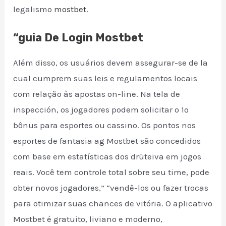
legalismo
mostbet
.
“guia De Login Mostbet
Além disso, os usuários devem assegurar-se de la
cual cumprem suas leis e regulamentos locais
com relação às apostas on-line. Na tela de
inspección, os jogadores podem solicitar o 1º
bônus para esportes ou cassino. Os pontos nos
esportes de fantasia ag Mostbet são concedidos
com base em estatísticas dos drūteiva em jogos
reais. Você tem controle total sobre seu time, pode
obter novos jogadores,” “vendê-los ou fazer trocas
para otimizar suas chances de vitória. O aplicativo
Mostbet é gratuito, liviano e moderno,