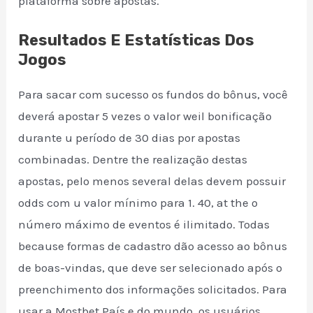
plataforma sobre apostas.
Resultados E Estatísticas Dos
Jogos
Para sacar com sucesso os fundos do bônus, você
deverá apostar 5 vezes o valor weil bonificação
durante u período de 30 dias por apostas
combinadas. Dentre the realização destas
apostas, pelo menos several delas devem possuir
odds com u valor mínimo para 1. 40, at the o
número máximo de eventos é ilimitado. Todas
because formas de cadastro dão acesso ao bônus
de boas-vindas, que deve ser selecionado após o
preenchimento dos informações solicitados. Para
usar a Mostbet País e do mundo, os usuários