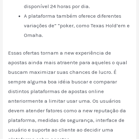
disponível 24 horas por dia.
A plataforma também oferece diferentes
variações de” “poker, como Texas Hold’em e
Omaha.
Essas ofertas tornam a new experiência de
apostas ainda mais atraente para aqueles o qual
buscam maximizar suas chances de lucro. É
sempre alguma boa idéia buscar e comparar
distintos plataformas de apostas online
anteriormente a limitar usar uma. Os usuários
devem atender fatores como a new reputação da
plataforma, medidas de segurança, interface de
usuário e suporte ao cliente ao decidir uma