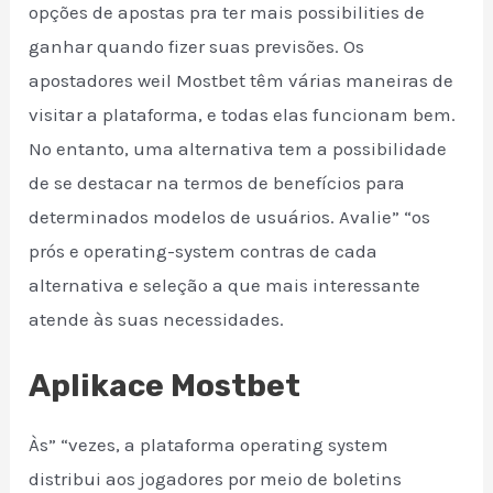
opções de apostas pra ter mais possibilities de
ganhar quando fizer suas previsões. Os
apostadores weil Mostbet têm várias maneiras de
visitar a plataforma, e todas elas funcionam bem.
No entanto, uma alternativa tem a possibilidade
de se destacar na termos de benefícios para
determinados modelos de usuários. Avalie” “os
prós e operating-system contras de cada
alternativa e seleção a que mais interessante
atende às suas necessidades.
Aplikace Mostbet
Às” “vezes, a plataforma operating system
distribui aos jogadores por meio de boletins