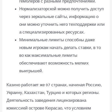
гемблеров с разными предпочтениями.
Нормализаторской можно получить доступ
через зеркальные сайты, информацию о
они можно уточнить него техподдержки или
а специализированных ресурсах.
Минимальные лимиты способны даже
новым игрокам начать делать ставки, в то
во как максимальные лимиты
обеспечивают возможность мелких
выигрышей.
Казино работает же 97 странах, начиная Россию,
Украину, Казахстан, Турцию и которых регионы.
Деятельность заведения лицензирована
комиссией острове Кюрасао, что условием