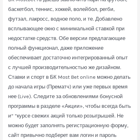
баскетбол, теннис, хоккей, волейбол, регби,
футзал, лакросс, водное поло, и те. Добавлено
всплывающее окно с минимальной ставкой при
недостатке средств. Обе версии предлагающие
полный функционал, даже приложение
обеспечивает достаточно интегрированный опыт
с лучшей производительностью же дизайном.
Ставки и спорт в БК Most Bet online можно делать
до начала игры (Прематч) или уже первых время
нее (Live). Следите за обновлениями бонусной
программы в разделе «Акции», чтобы всегда быть
и” “курсе свежих акций только розыгрышей. Не
можно будет заполнять регистрационную форму,
сайт привычно подберет вам логин и пароль