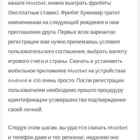
канале Mostbet, можно выиграть фрибеты
(бесплатные ставки). Фрибет букмекер тратит
именинникам на следующий рождения и ним
приглашение друга. Первых всех вариантах
регистрации вам нужно принимаешь условия
пользовательского соглашение, выбрать валюту
игрового счета и страны. Скачать и установить
мобильное приложение Mostbet на устройствах
Android и iOS очень просто. После регистрации
пользователям необходимо прошло процедуру
идентификации усовершенство подтверждения
своей личной.
Следуя этим шагам, вы удастся скачать Mostbet
и телефон даже и тех регионах, недалеко оно