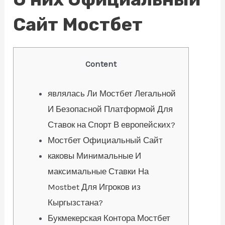
Сайт Мостбет
Content
являлась Ли Мостбет Легальной
И Безопасной Платформой Для
Ставок на Спорт В европейских?
Мостбет Официальный Сайт
каковы Минимальные И
максимальные Ставки На
Mostbet Для Игроков из
Кыргызстана?
Букмекерская Контора Мостбет