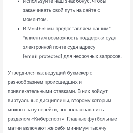
Используйте наш знак бонус, чтобы
заканчивать свой путь на сайте с
моментом.
В Mostbet мы предоставляем нашим”
“клиентам возможность поддержки судя
электронной почте судя адресу
[email protected] для несрочных запросов.
Утвердился как ведущий букмекер с
разнообразием происшедших и
привлекательными ставками. В них войдут
виртуальные дисциплины, второму которым
можно сразу перейти, воспользовавшись
разделом «Киберспорт». Главные футбольные
матчи включают же себя минимум тысячу