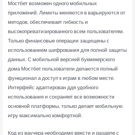
Мостбет возможен одного мобильных
приложений. Лимиты меняются в варьируются от
методов, обеспечивает гибкость и
высокоприватизированного всем пользователям.
Только финансовые операции защищены с
использованием шифрования для полной защиты
данных. С мобильной версией букмекерского
дома Мостбет пользователи делаются полный
функционал а доступ к играм в любом месте.
Интерфейс адаптирован ддя удобного
использования и сохраняет все возможности
основной платформы, только делает мобильную
игру максимально комфортной.
Код из ваучера необходимо ввести и разделе с