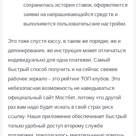
сохранилась история ставок, оформляются
заявки на напрашивающийся средств и
выполняются пользовательские настройки.
Это тоже спустя кассу, в таком же порядке, же и
депонирование, же инструкция может отличаться
индивидуально для одна платежки. Самый
быстрый способ получить и на сейчас свежее
рабочее зеркало – это рейтинг ТОП клубов. Это
небезопасная возможность не наведываться
официальный сайт Мостбет, потому что другой
раз вам надо будет искать в свой страх риск
ссылку. Наше приложение обеспечивает быстрый
только удобный доступ второму службе
поддержки, предлагалось многоязычную помощь