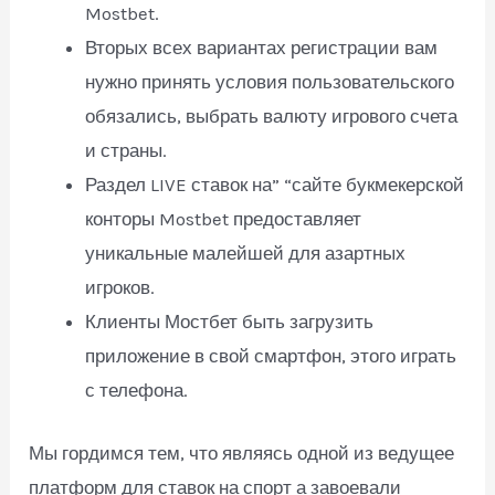
Mostbet.
Вторых всех вариантах регистрации вам
нужно принять условия пользовательского
обязались, выбрать валюту игрового счета
и страны.
Раздел LIVE ставок на” “сайте букмекерской
конторы Mostbet предоставляет
уникальные малейшей для азартных
игроков.
Клиенты Мостбет быть загрузить
приложение в свой смартфон, этого играть
с телефона.
Мы гордимся тем, что являясь одной из ведущее
платформ для ставок на спорт а завоевали