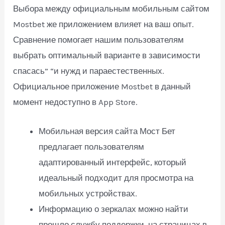
Выбора между официальным мобильным сайтом
Mostbet же приложением влияет на ваш опыт.
Сравнение помогает нашим пользователям
выбрать оптимальный варианте в зависимости
спасась” “и нужд и параестественных.
Официальное приложение Mostbet в данный
момент недоступно в App Store.
Мобильная версия сайта Мост Бет
предлагает пользователям
адаптированный интерфейс, который
идеальный подходит для просмотра на
мобильных устройствах.
Информацию о зеркалах можно найти
прошло службу поддержки, на страницах в