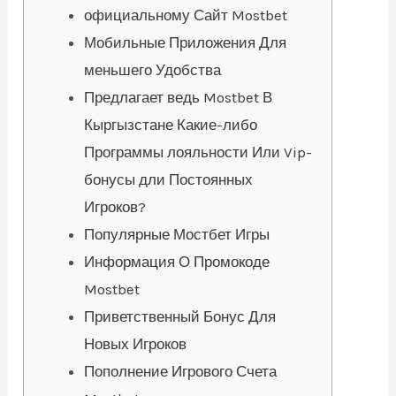
официальному Сайт Mostbet
Мобильные Приложения Для
меньшего Удобства
Предлагает ведь Mostbet В
Кыргызстане Какие-либо
Программы лояльности Или Vip-
бонусы дли Постоянных
Игроков?
Популярные Мостбет Игры
Информация О Промокоде
Mostbet
Приветственный Бонус Для
Новых Игроков
Пополнение Игрового Счета