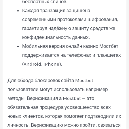
бесплатных спинов.
Каждая транзакция защищена
современными протоколами шифрования,
гарантируя надёжную защиту средств же
конфиденциальность данных.
Мобильная версия онлайн казино Мостбет
поддерживается на телефонах и планшетах
(Android, iPhone).
Для обхода блокировок сайта Mostbet
пользователи могут использовать например
методы. Верификация а Mostbet — это
обязательная процедура усовершенство всех
новых клиентов, которая помогает подтвердили их
личность. Верификацию можно пройти, связаться