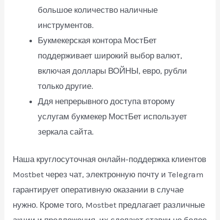
большое количество наличные
инструментов.
Букмекерская контора МостБет
поддерживает широкий выбор валют,
включая доллары ВОЙНЫ, евро, рубли
только другие.
Ддя непрерывного доступа второму
услугам букмекер МостБет использует
зеркала сайта.
Наша круглосуточная онлайн-поддержка клиентов
Mostbet через чат, электронную почту и Telegram
гарантирует оперативную оказании в случае
нужно. Кроме того, Mostbet предлагает различные