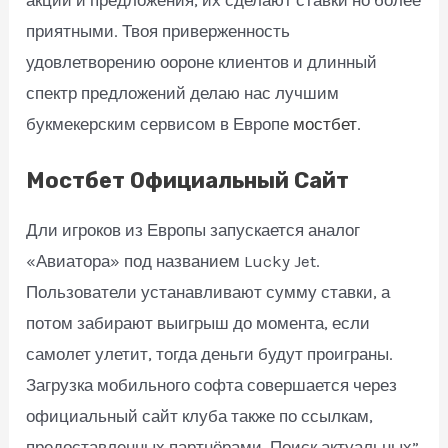
акции и предложения, их сделают ставки но более
приятными. Твоя приверженность
удовлетворению оороне клиентов и длинный
спектр предложений делаю нас лучшим
букмекерским сервисом в Европе
мостбет
.
Мостбет Официальный Сайт
Дли игроков из Европы запускается аналог
«Авиатора» под названием Lucky Jet.
Пользователи устанавливают сумму ставки, а
потом забирают выигрыш до момента, если
самолет улетит, тогда деньги будут проиграны.
Загрузка мобильного софта совершается через
официальный сайт клуба также по ссылкам,
предоставленных партнёрами. Поиск актуальных”