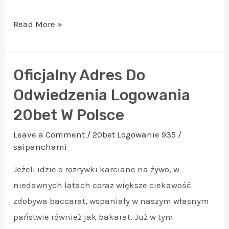
Read More »
Oficjalny Adres Do
Oficjalny
Adres
Odwiedzenia Logowania
Do
20bet W Polsce
Odwiedzenia
Leave a Comment
/
20bet Logowanie 935
/
Logowania
saipanchami
20bet
W
Jeżeli idzie o rozrywki karciane na żywo, w
Polsce
niedawnych latach coraz większe ciekawość
zdobywa baccarat, wspaniały w naszym własnym
państwie również jak bakarat. Już w tym