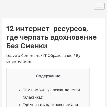
Skip
Post
to
navigation
content
12 интернет-ресурсов,
где черпать вдохновение
Без Сменки
Leave a Comment
/
IT Образование
/ By
saipanchami
Содержание
Чем поможет далекая-далекая
галактика?
Где черпать вдохновение для