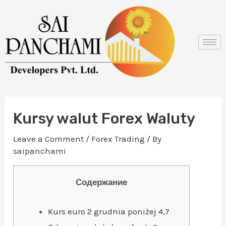
Skip
Post
to
navigation
content
Kursy walut Forex Waluty
Leave a Comment
/
Forex Trading
/ By
saipanchami
Содержание
Kurs euro 2 grudnia poniżej 4,7